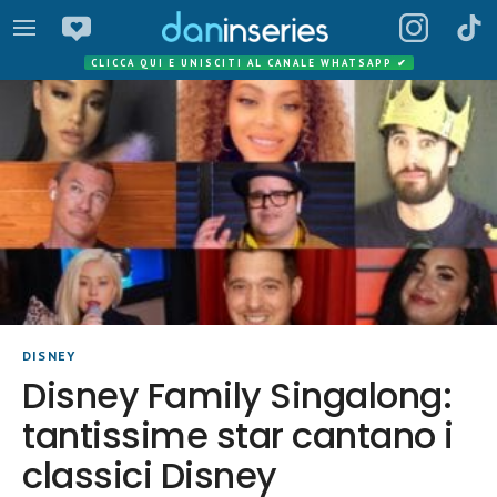
CLICCA QUI E UNISCITI AL CANALE WHATSAPP
✔
DISNEY
Disney Family Singalong:
tantissime star cantano i
classici Disney