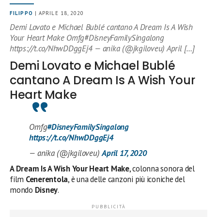
FILIPPO
| APRILE 18, 2020
Demi Lovato e Michael Bublé cantano A Dream Is A Wish
Your Heart Make Omfg#DisneyFamilySingalong
https://t.co/NhwDDggEj4 — anika (@jkgiloveu) April […]
Demi Lovato e Michael Bublé
cantano A Dream Is A Wish Your
Heart Make
Omfg
#DisneyFamilySingalong
https://t.co/NhwDDggEj4
— anika (@jkgiloveu)
April 17, 2020
A Dream Is A Wish Your Heart Make
, colonna sonora del
film
Cenerentola
, è una delle canzoni più iconiche del
mondo
Disney
.