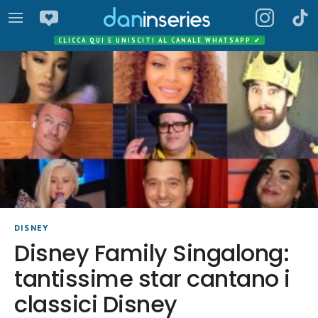
CLICCA QUI E UNISCITI AL CANALE WHATSAPP
✔
DISNEY
Disney Family Singalong:
tantissime star cantano i
classici Disney