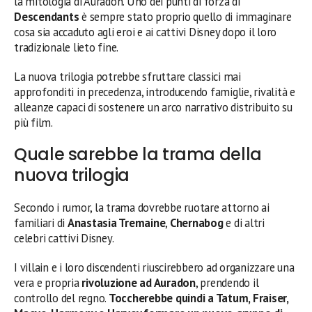
la mitologia di Auradon. Uno dei punti di forza di
Descendants
è sempre stato proprio quello di immaginare
cosa sia accaduto agli eroi e ai cattivi Disney dopo il loro
tradizionale lieto fine.
La nuova trilogia potrebbe sfruttare classici mai
approfonditi in precedenza, introducendo famiglie, rivalità e
alleanze capaci di sostenere un arco narrativo distribuito su
più film.
Quale sarebbe la trama della
nuova trilogia
Secondo i rumor, la trama dovrebbe ruotare attorno ai
familiari di
Anastasia Tremaine
,
Chernabog
e di altri
celebri cattivi Disney.
I villain e i loro discendenti riuscirebbero ad organizzare una
vera e propria
rivoluzione ad Auradon
, prendendo il
controllo del regno.
Toccherebbe quindi a Tatum, Fraiser,