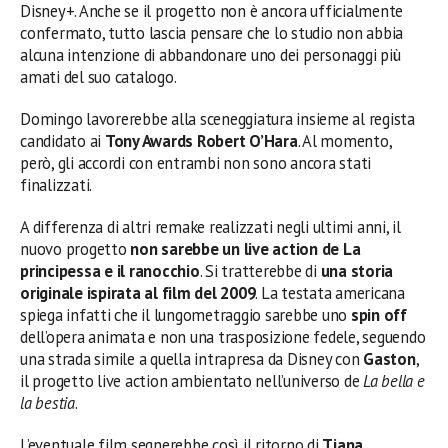
Disney+. Anche se il progetto non è ancora ufficialmente
confermato, tutto lascia pensare che lo studio non abbia
alcuna intenzione di abbandonare uno dei personaggi più
amati del suo catalogo.
Domingo lavorerebbe alla sceneggiatura insieme al regista
candidato ai
Tony Awards Robert O’Hara
. Al momento,
però, gli accordi con entrambi non sono ancora stati
finalizzati.
A differenza di altri remake realizzati negli ultimi anni, il
nuovo progetto
non sarebbe un live action de La
principessa e il ranocchio
. Si tratterebbe di
una storia
originale ispirata al film del 2009
. La testata americana
spiega infatti che il lungometraggio sarebbe uno
spin off
dell’opera animata e non una trasposizione fedele, seguendo
una strada simile a quella intrapresa da Disney con
Gaston
,
il progetto live action ambientato nell’universo de
La bella e
la bestia
.
L’eventuale film segnerebbe così il ritorno di
Tiana
,