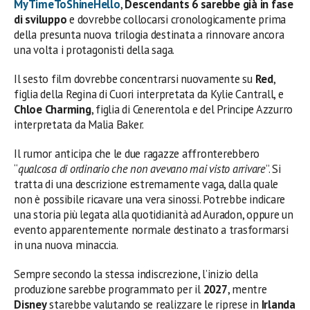
MyTimeToShineHello
,
Descendants 6 sarebbe già in fase
di sviluppo
e dovrebbe collocarsi cronologicamente prima
della presunta nuova trilogia destinata a rinnovare ancora
una volta i protagonisti della saga.
Il sesto film dovrebbe concentrarsi nuovamente su
Red
,
figlia della Regina di Cuori interpretata da Kylie Cantrall, e
Chloe Charming
, figlia di Cenerentola e del Principe Azzurro
interpretata da Malia Baker.
Il rumor anticipa che le due ragazze affronterebbero
“
qualcosa di ordinario che non avevano mai visto arrivare
”. Si
tratta di una descrizione estremamente vaga, dalla quale
non è possibile ricavare una vera sinossi. Potrebbe indicare
una storia più legata alla quotidianità ad Auradon, oppure un
evento apparentemente normale destinato a trasformarsi
in una nuova minaccia.
Sempre secondo la stessa indiscrezione, l’inizio della
produzione sarebbe programmato per il
2027
, mentre
Disney
starebbe valutando se realizzare le riprese in
Irlanda