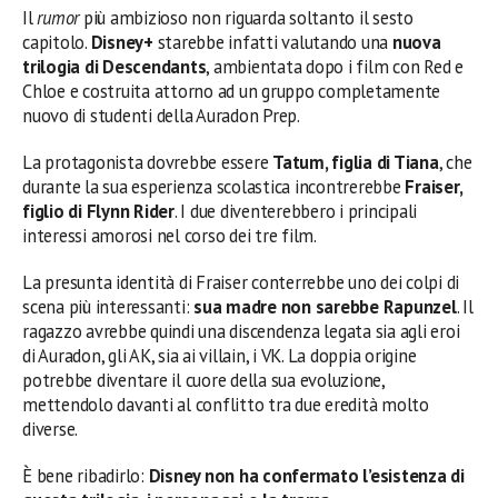
Il
rumor
più ambizioso non riguarda soltanto il sesto
capitolo.
Disney+
starebbe infatti valutando una
nuova
trilogia di Descendants
, ambientata dopo i film con Red e
Chloe e costruita attorno ad un gruppo completamente
nuovo di studenti della Auradon Prep.
La protagonista dovrebbe essere
Tatum, figlia di Tiana
, che
durante la sua esperienza scolastica incontrerebbe
Fraiser,
figlio di Flynn Rider
. I due diventerebbero i principali
interessi amorosi nel corso dei tre film.
La presunta identità di Fraiser conterrebbe uno dei colpi di
scena più interessanti:
sua madre non sarebbe Rapunzel
. Il
ragazzo avrebbe quindi una discendenza legata sia agli eroi
di Auradon, gli AK, sia ai villain, i VK. La doppia origine
potrebbe diventare il cuore della sua evoluzione,
mettendolo davanti al conflitto tra due eredità molto
diverse.
È bene ribadirlo:
Disney non ha confermato l’esistenza di