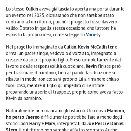
Lo stesso
Culkin
aveva già lasciato aperta una porta durante
un evento nel 2025, dichiarando che non sarebbe stato
contrario ad un ritorno, purché il progetto fosse davvero
valido. È stato in quella stessa occasione, che l’attore ha
esposto la propria idea, come si legge su
Variety
.
Nel progetto immaginato da
Culkin
,
Kevin McCallister
è
ormai un padre single, vedovo o divorziato, impegnato a
crescere da solo il proprio figlio. Preso completamente dal
lavoro e dalle responsabilità quotidiane,
Kevin
finisce però
per trascurare il bambino, fino a quando la situazione si
ribalta in modo ironico: sarà proprio lui a rimanere chiuso
fuori casa, mentre il figlio gli impedirà di rientrare
preparando una serie di trappole, proprio come aveva fatto
Kevin da bambino.
Naturalmente non mancano gli ostacoli. Un nuovo
Mamma,
ho perso l’aereo
difficilmente potrebbe fare a meno degli
storici ladri
Harry
e
Marv
, interpretati da
Joe Pesci
e
Daniel
Stern
, il cui ritorno non sarebbe affatto scontato. Anche