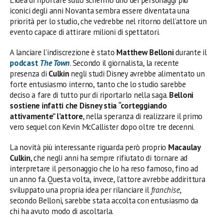
L’idea di riportare sullo schermo uno dei personaggi più
iconici degli anni Novanta sembra essere diventata una
priorità per lo studio, che vedrebbe nel ritorno dell’attore un
evento capace di attirare milioni di spettatori.
A lanciare l’indiscrezione è stato
Matthew Belloni
durante il
podcast
The Town
. Secondo il giornalista, la recente
presenza di
Culkin
negli studi Disney avrebbe alimentato un
forte entusiasmo interno, tanto che lo studio sarebbe
deciso a fare di tutto pur di riportarlo nella saga.
Belloni
sostiene infatti che Disney stia “corteggiando
attivamente” l’attore
, nella speranza di realizzare il primo
vero sequel con Kevin McCallister dopo oltre tre decenni.
La novità più interessante riguarda però proprio
Macaulay
Culkin
, che negli anni ha sempre rifiutato di tornare ad
interpretare il personaggio che lo ha reso famoso, fino ad
un anno fa. Questa volta, invece, l’attore avrebbe addirittura
sviluppato una propria idea per rilanciare il
franchise
,
secondo Belloni, sarebbe stata accolta con entusiasmo da
chi ha avuto modo di ascoltarla.