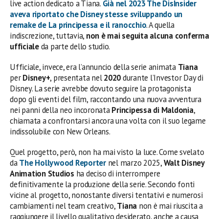
live action dedicato a Tiana.
Già nel
2023
The DisInsider
aveva riportato che Disney stesse sviluppando un
remake de
La principessa e il ranocchio
. A quella
indiscrezione, tuttavia,
non è mai seguita alcuna conferma
ufficiale
da parte dello studio.
Ufficiale, invece, era l’annuncio della serie animata
Tiana
per
Disney+
, presentata nel
2020
durante l’Investor Day di
Disney. La serie avrebbe dovuto seguire la protagonista
dopo gli eventi del film, raccontando una nuova avventura
nei panni della neo incoronata
Principessa di Maldonia
,
chiamata a confrontarsi ancora una volta con il suo legame
indissolubile con New Orleans.
Quel progetto, però, non ha mai visto la luce. Come svelato
da
The Hollywood Reporter
nel marzo 2025,
Walt Disney
Animation Studios
ha deciso di interrompere
definitivamente la produzione della serie. Secondo fonti
vicine al progetto, nonostante diversi tentativi e numerosi
cambiamenti nel team creativo,
Tiana
non è mai riuscita a
raggiungere il livello qualitativo desiderato, anche a causa