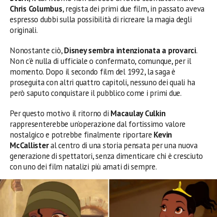
Chris Columbus
, regista dei primi due film, in passato aveva
espresso dubbi sulla possibilità di ricreare la magia degli
originali.
Nonostante ciò,
Disney sembra intenzionata a provarci
.
Non c’è nulla di ufficiale o confermato, comunque, per il
momento. Dopo il secondo film del 1992, la saga è
proseguita con altri quattro capitoli, nessuno dei quali ha
però saputo conquistare il pubblico come i primi due.
Per questo motivo il ritorno di
Macaulay Culkin
rappresenterebbe un’operazione dal fortissimo valore
nostalgico e potrebbe finalmente riportare
Kevin
McCallister
al centro di una storia pensata per una nuova
generazione di spettatori, senza dimenticare chi è cresciuto
con uno dei film natalizi più amati di sempre.