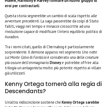
Maeve, Harmony e Harvey formare un nuovo gruppo di
eroi per contrastarli
.
Questa storia segnerebbe un cambio di scala rispetto alle
avventure precedenti. La saga passerebbe da colpi di Stato
falliti, viaggi nel tempo e minacce circoscritte ad una
rivoluzione capace di modificare l’intero equilibrio politico di
Auradon.
Tra i nomi citati, quello di Chernabog è particolarmente
sorprendente. Il demone apparso nel segmento
Una notte
sul Monte Calvo
di
Fantasia
è considerato una delle creature
più oscure dell’immaginario
Disney
e potrebbe offrire alla
trilogia un antagonista molto più potente rispetto ai villain
già utilizzati.
Kenny Ortega tornerà alla regia di
Descendants?
Un’altra indiscrezione sostiene che
Kenny Ortega sarebbe