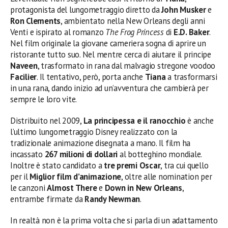
protagonista del lungometraggio diretto da
John Musker
e
Ron Clements
, ambientato nella New Orleans degli anni
Venti e ispirato al romanzo
The Frog Princess
di
E.D. Baker
.
Nel film originale la giovane cameriera sogna di aprire un
ristorante tutto suo. Nel mentre cerca di aiutare il principe
Naveen
, trasformato in rana dal malvagio stregone voodoo
Facilier
. Il tentativo, però, porta anche
Tiana
a trasformarsi
in una rana, dando inizio ad un’avventura che cambierà per
sempre le loro vite.
Distribuito nel 2009,
La principessa e il ranocchio
è anche
l’ultimo lungometraggio Disney realizzato con la
tradizionale animazione disegnata a mano. Il film ha
incassato
267 milioni di dollari
al botteghino mondiale.
Inoltre è stato candidato a
tre premi Oscar
, tra cui quello
per il
Miglior film d’animazione
, oltre alle nomination per
le canzoni
Almost There
e
Down in New Orleans
,
entrambe firmate da
Randy Newman
.
In realtà non è la prima volta che si parla di un adattamento