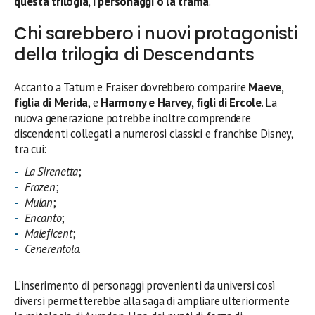
questa trilogia, i personaggi o la trama
.
Chi sarebbero i nuovi protagonisti
della trilogia di Descendants
Accanto a Tatum e Fraiser dovrebbero comparire
Maeve,
figlia di Merida
, e
Harmony e Harvey, figli di Ercole
. La
nuova generazione potrebbe inoltre comprendere
discendenti collegati a numerosi classici e franchise Disney,
tra cui:
La Sirenetta
;
Frozen
;
Mulan
;
Encanto
;
Maleficent
;
Cenerentola
.
L’inserimento di personaggi provenienti da universi così
diversi permetterebbe alla saga di ampliare ulteriormente