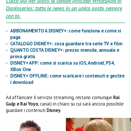
Clicca qui per unirti al canale ufficiale WhatsApp di
Daninseries: tutte le news in un unico posto sempre
con te.
ABBONAMENTO A DISNEY+: come funziona e come si
paga
CATALOGO DISNEY+: cosa guardare tra serie TV e film
QUANTO COSTA DISNEY+: prezzo mensile, annuale e
prova gratis
DISNEY+ APP: come si scarica su iOS, Android, PS4,
XBox One
DISNEY+ OFFLINE: come scaricare i contenuti e gestire
i download
Ad affiancare il servizio streaming, restano comunque
Rai
Gulp e Rai Yoyo
, canali in chiaro su cui sarà ancora possibile
guardare i contenuti
Disney
.