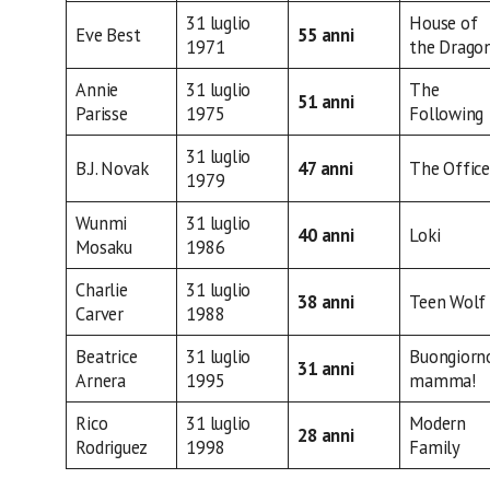
31 luglio
House of
Eve Best
55 anni
1971
the Drago
Annie
31 luglio
The
51 anni
Parisse
1975
Following
31 luglio
B.J. Novak
47 anni
The Office
1979
Wunmi
31 luglio
40 anni
Loki
Mosaku
1986
Charlie
31 luglio
38 anni
Teen Wolf
Carver
1988
Beatrice
31 luglio
Buongiorn
31 anni
Arnera
1995
mamma!
Rico
31 luglio
Modern
28 anni
Rodriguez
1998
Family