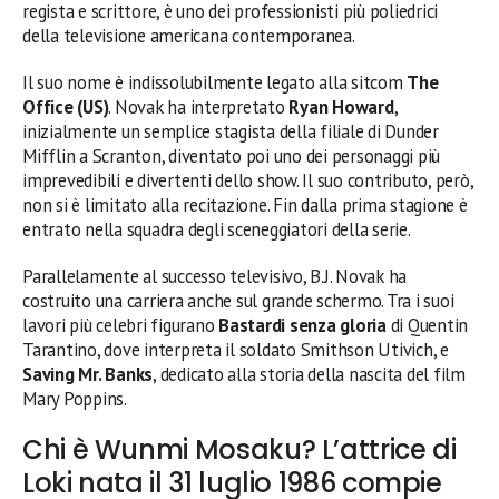
regista e scrittore, è uno dei professionisti più poliedrici
della televisione americana contemporanea.
Il suo nome è indissolubilmente legato alla sitcom
The
Office (US)
. Novak ha interpretato
Ryan Howard
,
inizialmente un semplice stagista della filiale di Dunder
Mifflin a Scranton, diventato poi uno dei personaggi più
imprevedibili e divertenti dello show. Il suo contributo, però,
non si è limitato alla recitazione. Fin dalla prima stagione è
entrato nella squadra degli sceneggiatori della serie.
Parallelamente al successo televisivo, B.J. Novak ha
costruito una carriera anche sul grande schermo. Tra i suoi
lavori più celebri figurano
Bastardi senza gloria
di Quentin
Tarantino, dove interpreta il soldato Smithson Utivich, e
Saving Mr. Banks
, dedicato alla storia della nascita del film
Mary Poppins.
Chi è Wunmi Mosaku? L’attrice di
Loki nata il 31 luglio 1986 compie