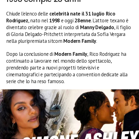
Chiude l’elenco delle
celebrità nate il 31 luglio
Rico
Rodriguez
, nato nel
1998
e oggi
28enne
. L’attore texano è
diventato celebre grazie al ruolo di
Manny Delgado
, il figlio
di Gloria Delgado-Pritchett interpretata da Sofía Vergara
nella pluripremiata sitcom
Modern Family
.
Dopo la conclusione di
Modern Family
, Rico Rodriguez ha
continuato a lavorare nel mondo dello spettacolo,
prendendo parte a nuovi progetti televisivi e
cinematografici e partecipando a convention dedicate alla
serie che lo ha reso famoso.