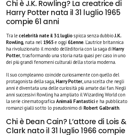
Chi è J.K. Rowling? La creatrice di
Harry Potter nata il 31 luglio 1965
compie 61 anni
Tra le
celebrità nate il 31 luglio
spicca senza dubbio
J.K.
Rowling
, nata nel
1965
e oggi
61enne
. L’autrice britannica
ha rivoluzionato il mondo dell’editoria con la saga di
Harry
Potter
, trasformando una storia nata quasi per caso in uno
dei più grandi fenomeni culturali della storia moderna.
Il suo compleanno coincide curiosamente con quello del
protagonista della saga,
Harry Potter
, una scelta che negli
anni è diventata una delle curiosità più amate dai fan. Negli
anni successivi Rowling ha ampliato il Wizarding World con
la serie cinematografica
Animali Fantastici
e ha pubblicato
romanzi gialli sotto lo pseudonimo di
Robert Galbraith
.
Chi è Dean Cain? L’attore di Lois &
Clark nato il 31 luglio 1966 compie