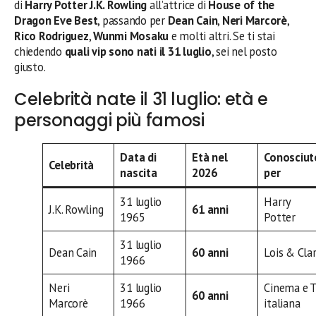
di
Harry Potter
J.K. Rowling
all’attrice di
House of the
Dragon
Eve Best
, passando per
Dean Cain
,
Neri Marcorè
,
Rico Rodriguez
,
Wunmi Mosaku
e molti altri. Se ti stai
chiedendo
quali vip sono nati il 31 luglio
, sei nel posto
giusto.
Celebrità nate il 31 luglio: età e
personaggi più famosi
Data di
Età nel
Conosciut
Celebrità
nascita
2026
per
31 luglio
Harry
J.K. Rowling
61 anni
1965
Potter
31 luglio
Dean Cain
60 anni
Lois & Cla
1966
Neri
31 luglio
Cinema e 
60 anni
Marcorè
1966
italiana