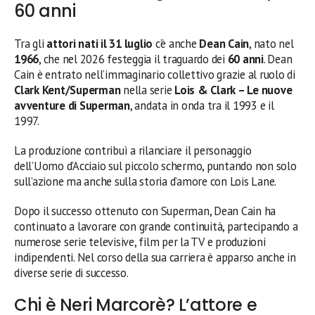
60 anni
Tra gli
attori nati il 31 luglio
c’è anche
Dean Cain
, nato nel
1966
, che nel 2026 festeggia il traguardo dei
60 anni
. Dean
Cain è entrato nell’immaginario collettivo grazie al ruolo di
Clark Kent/Superman
nella serie
Lois & Clark – Le nuove
avventure di Superman
, andata in onda tra il 1993 e il
1997.
La produzione contribuì a rilanciare il personaggio
dell’Uomo d’Acciaio sul piccolo schermo, puntando non solo
sull’azione ma anche sulla storia d’amore con Lois Lane.
Dopo il successo ottenuto con Superman, Dean Cain ha
continuato a lavorare con grande continuità, partecipando a
numerose serie televisive, film per la TV e produzioni
indipendenti. Nel corso della sua carriera è apparso anche in
diverse serie di successo.
Chi è Neri Marcorè? L’attore e