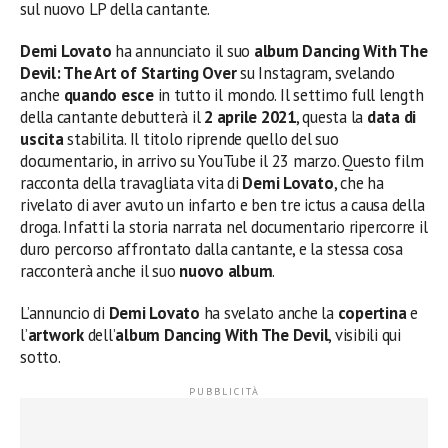
sul nuovo LP della cantante.
Demi Lovato
ha annunciato il suo
album Dancing With The
Devil: The Art of Starting Over
su Instagram, svelando
anche
quando esce
in tutto il mondo. Il settimo full length
della cantante debutterà il
2 aprile 2021
, questa la
data di
uscita
stabilita. Il titolo riprende quello del suo
documentario, in arrivo su YouTube il 23 marzo. Questo film
racconta della travagliata vita di
Demi Lovato
, che ha
rivelato di aver avuto un infarto e ben tre ictus a causa della
droga. Infatti la storia narrata nel documentario ripercorre il
duro percorso affrontato dalla cantante, e la stessa cosa
racconterà anche il suo
nuovo album
.
L’annuncio di
Demi Lovato
ha svelato anche la
copertina
e
l’
artwork
dell’
album
Dancing With The Devil
, visibili qui
sotto.