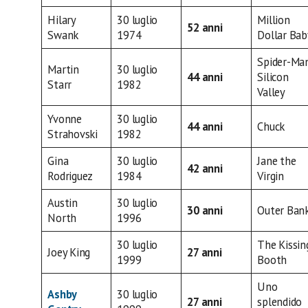
Hilary
30 luglio
Million
52 anni
Swank
1974
Dollar Bab
Spider-Ma
Martin
30 luglio
44 anni
Silicon
Starr
1982
Valley
Yvonne
30 luglio
44 anni
Chuck
Strahovski
1982
Gina
30 luglio
Jane the
42 anni
Rodriguez
1984
Virgin
Austin
30 luglio
30 anni
Outer Ban
North
1996
30 luglio
The Kissin
Joey King
27 anni
1999
Booth
Uno
Ashby
30 luglio
27 anni
splendido