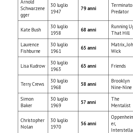
Arnold
30 luglio
Terminator
Schwarzene
79 anni
1947
Predator
gger
30 luglio
Running U
Kate Bush
68 anni
1958
That Hill
Laurence
30 luglio
Matrix, Jo
65 anni
Fishburne
1961
Wick
30 luglio
Lisa Kudrow
63 anni
Friends
1963
30 luglio
Brooklyn
Terry Crews
58 anni
1968
Nine-Nine
Simon
30 luglio
The
57 anni
Baker
1969
Mentalist
Oppenhei
Christopher
30 luglio
56 anni
er,
Nolan
1970
Interstella