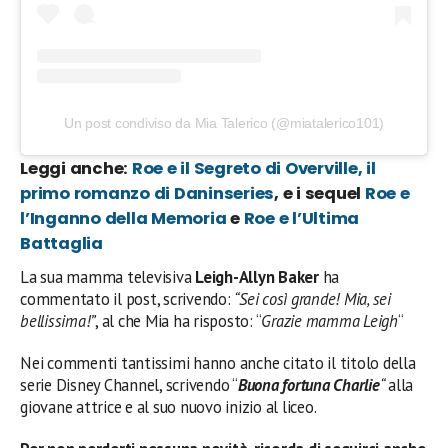
Un post condiviso da Mia Talerico (@miatalerico101)
Leggi anche:
Roe e il Segreto di Overville, il
primo romanzo di Daninseries
, e i sequel
Roe e
l’Inganno della Memoria
e
Roe e l’Ultima
Battaglia
La sua mamma televisiva
Leigh-Allyn Baker
ha
commentato il post, scrivendo:
“Sei così grande! Mia, sei
bellissima!”
, al che Mia ha risposto: “
Grazie mamma Leigh
“
Nei commenti tantissimi hanno anche citato il titolo della
serie Disney Channel, scrivendo “
Buona fortuna Charlie
“
alla
giovane attrice e al suo nuovo inizio al liceo.