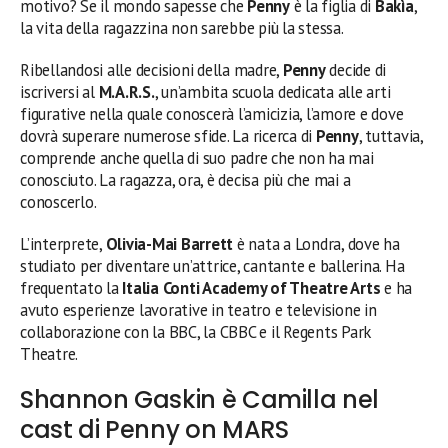
motivo? Se il mondo sapesse che
Penny
è la figlia di
Bakìa
,
la vita della ragazzina non sarebbe più la stessa.
Ribellandosi alle decisioni della madre,
Penny
decide di
iscriversi al
M.A.R.S.
, un’ambita scuola dedicata alle arti
figurative nella quale conoscerà l’amicizia, l’amore e dove
dovrà superare numerose sfide. La ricerca di
Penny
, tuttavia,
comprende anche quella di suo padre che non ha mai
conosciuto. La ragazza, ora, è decisa più che mai a
conoscerlo.
L’interprete,
Olivia-Mai Barrett
è nata a Londra, dove ha
studiato per diventare un’attrice, cantante e ballerina. Ha
frequentato la
Italia Conti Academy of Theatre Arts
e ha
avuto esperienze lavorative in teatro e televisione in
collaborazione con la BBC, la CBBC e il Regents Park
Theatre.
Shannon Gaskin è Camilla nel
cast di Penny on MARS