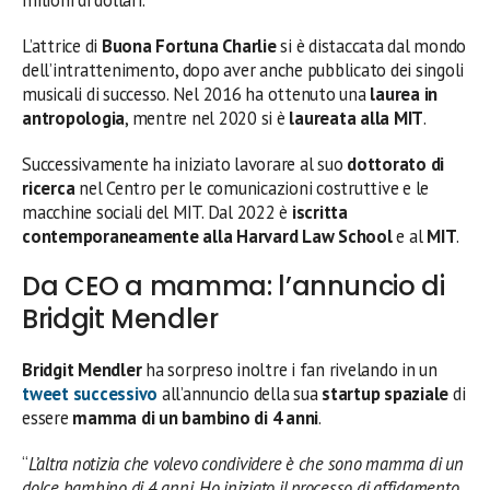
L’attrice di
Buona Fortuna Charlie
si è distaccata dal mondo
dell’intrattenimento, dopo aver anche pubblicato dei singoli
musicali di successo. Nel 2016 ha ottenuto una
laurea in
antropologia
, mentre nel 2020 si è
laureata alla MIT
.
Successivamente ha iniziato lavorare al suo
dottorato di
ricerca
nel Centro per le comunicazioni costruttive e le
macchine sociali del MIT. Dal 2022 è
iscritta
contemporaneamente alla Harvard Law School
e al
MIT
.
Da CEO a mamma: l’annuncio di
Bridgit Mendler
Bridgit Mendler
ha sorpreso inoltre i fan rivelando in un
tweet successivo
all’annuncio della sua
startup spaziale
di
essere
mamma di un bambino di 4 anni
.
“
L’altra notizia che volevo condividere è che sono mamma di un
dolce bambino di 4 anni. Ho iniziato il processo di affidamento