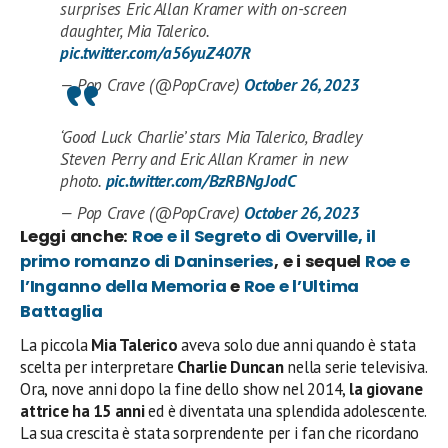
surprises Eric Allan Kramer with on-screen
daughter, Mia Talerico.
pic.twitter.com/a56yuZ407R
— Pop Crave (@PopCrave)
October 26, 2023
‘Good Luck Charlie’ stars Mia Talerico, Bradley
Steven Perry and Eric Allan Kramer in new
photo.
pic.twitter.com/BzRBNgJodC
— Pop Crave (@PopCrave)
October 26, 2023
Leggi anche:
Roe e il Segreto di Overville, il
primo romanzo di Daninseries
, e i sequel
Roe e
l’Inganno della Memoria
e
Roe e l’Ultima
Battaglia
La piccola
Mia Talerico
aveva solo due anni quando è stata
scelta per interpretare
Charlie Duncan
nella serie televisiva.
Ora, nove anni dopo la fine dello show nel 2014,
la giovane
attrice ha 15 anni
ed è diventata una splendida adolescente.
La sua crescita è stata sorprendente per i fan che ricordano