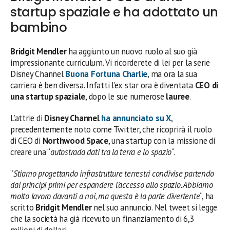
startup spaziale e ha adottato un
bambino
Bridgit Mendler
ha aggiunto un nuovo ruolo al suo già
impressionante curriculum. Vi ricorderete di lei per la serie
Disney Channel
Buona Fortuna Charlie
, ma ora la sua
carriera è ben diversa. Infatti l’ex star ora è diventata
CEO di
una startup spaziale
, dopo le sue numerose
lauree
.
L’attrie di
Disney Channel
ha annunciato su X
,
precedentemente noto come Twitter, che ricoprirà il ruolo
di CEO di
Northwood Space
, una startup con la missione di
creare una “
autostrada dati tra la terra e lo spazio
“.
“
Stiamo progettando infrastrutture terrestri condivise partendo
dai principi primi per espandere l’accesso allo spazio. Abbiamo
molto lavoro davanti a noi, ma questa è la parte divertente
“, ha
scritto
Bridgit Mendler
nel suo annuncio. Nel tweet si legge
che la società ha già ricevuto un finanziamento di 6,3
milioni di dollari.