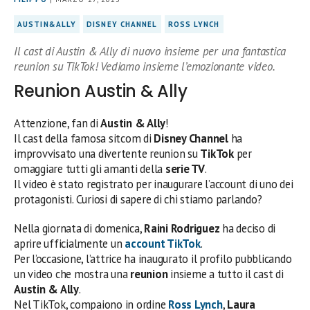
AUSTIN&ALLY
DISNEY CHANNEL
ROSS LYNCH
Il cast di Austin & Ally di nuovo insieme per una fantastica
reunion su TikTok! Vediamo insieme l’emozionante video.
Reunion Austin & Ally
Attenzione, fan di
Austin & Ally
!
Il cast della famosa sitcom di
Disney Channel
ha
improvvisato una divertente reunion su
TikTok
per
omaggiare tutti gli amanti della
serie TV
.
Il video è stato registrato per inaugurare l’account di uno dei
protagonisti. Curiosi di sapere di chi stiamo parlando?
Nella giornata di domenica,
Raini Rodriguez
ha deciso di
aprire ufficialmente un
account
TikTok
.
Per l’occasione, l’attrice ha inaugurato il profilo pubblicando
un video che mostra una
reunion
insieme a tutto il cast di
Austin & Ally
.
Nel TikTok, compaiono in ordine
Ross Lynch
,
Laura