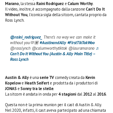
Marano
, la stessa
Raini Rodriguez
e
Calum Worthy
.
Il video, inoltre, è accompagnato dalla canzone
Can’t Do It
Without You
, l’iconica sigla della sitcom, cantata proprio da
Ross Lynch.
@raini_rodriguez_
There’s no way we can make it
without you🫶🏽
#AustinandAlly
#FirstTikTokWoo
@rosslynch @calumworthytiktok @lauramarano
♬
Can’t Do It Without You (Austin & Ally Main Title) –
Ross Lynch
Austin & Ally
è una
serie TV
comedy creata da
Kevin
Kopelow
e
Heath Seifert
e prodotta da i produttori di
JONAS
e
Sonny tra le stelle
.
La sitcom è andata in onda per
4 stagioni
dal
2012
al
2016
.
Questa non è la prima reunion per il cast di Austin & Ally.
Nel 2020, infatti, il cast aveva partecipato ad una chiamata