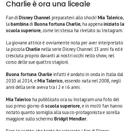
Charlie è ora una liceale
Fan di
Disney Channel
preparatevi allo shock!
Mia Talerico
,
la
bambina
di
Buona fortuna Charlie
, ha appena
iniziato la
scuola superiore
, come lei stessa ha rivelato su Instagram.
La giovane attrice è ovviamente nota per aver interpretato
la piccola
Charlie
nella serie Disney Channel 13 anni fa ed è
cresciuta proprio davanti ai nostri occhi nello show, nel
corso delle sue quattro stagioni.
Buona fortuna Charlie
infatti è andato in onda in Italia dal
2010 al 2014, e
Mia Talerico
, essendo nata nel 2008, negli
anni della serie aveva tra i 2 e i 6 anni.
Mia Talerico
ha pubblicato ora su Instagram una foto del
suo primo giorno di
scuola superiore
, e in molti fan hanno
notato quanto somiglia alla sua co-protagonista e sorella
maggiore sullo schermo
Bridgit Mendler
.
Ecco lo scatto, che tanto ha scioccato i fan di Disney