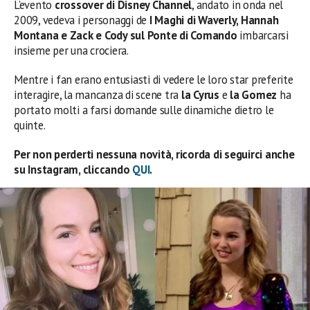
L’evento
crossover di Disney Channel
, andato in onda nel
2009, vedeva i personaggi de
I Maghi di Waverly, Hannah
Montana e Zack e Cody sul Ponte di Comando
imbarcarsi
insieme per una crociera.
Mentre i fan erano entusiasti di vedere le loro star preferite
interagire, la mancanza di scene tra
la Cyrus
e
la Gomez
ha
portato molti a farsi domande sulle dinamiche dietro le
quinte.
Per non perderti nessuna novità, ricorda di seguirci anche
su Instagram, cliccando
QUI
.