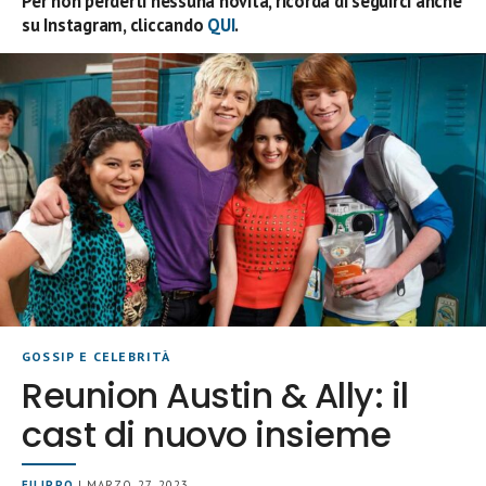
Per non perderti nessuna novità, ricorda di seguirci anche
su Instagram, cliccando
QUI
.
GOSSIP E CELEBRITÀ
Reunion Austin & Ally: il
cast di nuovo insieme
FILIPPO
| MARZO 27, 2023