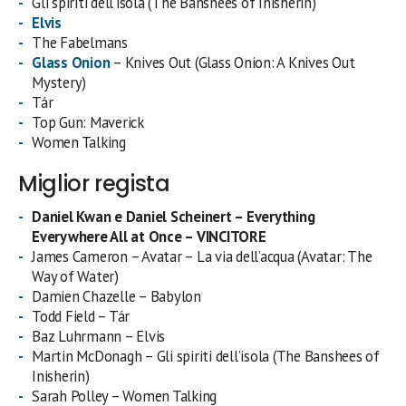
Gli spiriti dell’isola (The Banshees of Inisherin)
Elvis
The Fabelmans
Glass Onion
– Knives Out (Glass Onion: A Knives Out
Mystery)
Tár
Top Gun: Maverick
Women Talking
Miglior regista
Daniel Kwan e Daniel Scheinert – Everything
Everywhere All at Once – VINCITORE
James Cameron – Avatar – La via dell’acqua (Avatar: The
Way of Water)
Damien Chazelle – Babylon
Todd Field – Tár
Baz Luhrmann – Elvis
Martin McDonagh – Gli spiriti dell’isola (The Banshees of
Inisherin)
Sarah Polley – Women Talking