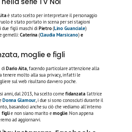
 nella serie TV Noi
Aita
è stato scelto per interpretare il personaggio
 ruolo è stato portato in scena per sei stagioni
 due figli maschi di
Pietro
(
Lino Guanciale
)
ue gemelli:
Caterina
(
Claudia Marsicano
)
e
nzata, moglie e figli
a
di
Dario Aita
, facendo particolare attenzione alla
 tenere molto alla sua privacy, infatti le
gliere sul web risultano davvero poche.
si anni, dal 2013, ha scelto come
fidanzata
l’attrice
he
Donna Glamour
, i due si sono conosciuti durante il
nto, basandoci anche su ciò che vediamo all’interno
o
figli
e non siano marito e
moglie
. Non appena
remo ad aggiornarvi.