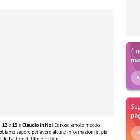
È u
nu
A
Seg
pag
 12
e
13
e
Claudio in Noi
. Conosciamolo meglio
bbiamo sapere per avere alcune informazioni in più
@
dell’attore di film e fiction.