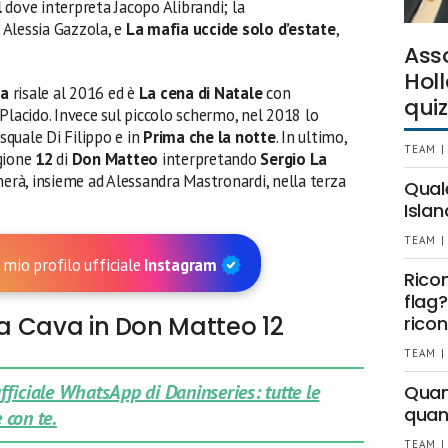
l
dove interpreta Jacopo Alibrandi; la
 Alessia Gazzola, e
La mafia uccide solo d’estate
,
Ass
Holl
ta
risale al 2016 ed è
La cena di Natale
con
quiz
Placido. Invece sul piccolo schermo, nel 2018 lo
quale Di Filippo e in
Prima che la notte
. In ultimo,
TEAM |
agione
12
di
Don Matteo
interpretando
Sergio La
rnerà, insieme ad Alessandra Mastronardi, nella terza
Qual
Islan
TEAM |
 mio profilo ufficiale
Instagram
Rico
flag?
La Cava in Don Matteo 12
ricon
TEAM |
 ufficiale WhatsApp di Daninseries: tutte le
Quant
quan
 con te.
TEAM |