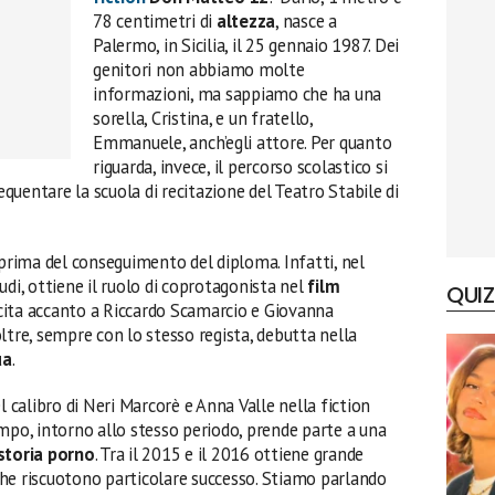
78 centimetri di
altezza
, nasce a
Palermo, in Sicilia, il 25 gennaio 1987. Dei
genitori non abbiamo molte
informazioni, ma sappiamo che ha una
sorella, Cristina, e un fratello,
Emmanuele, anch’egli attore. Per quanto
riguarda, invece, il percorso scolastico si
requentare la scuola di recitazione del Teatro Stabile di
 prima del conseguimento del diploma. Infatti, nel
udi, ottiene il ruolo di coprotagonista nel
film
QUIZ
ecita accanto a Riccardo Scamarcio e Giovanna
ltre, sempre con lo stesso regista, debutta nella
ua
.
l calibro di Neri Marcorè e Anna Valle nella fiction
empo, intorno allo stesso periodo, prende parte a una
storia porno
. Tra il 2015 e il 2016 ottiene grande
he riscuotono particolare successo. Stiamo parlando