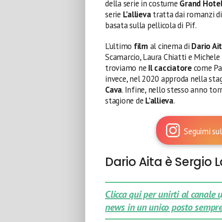
della serie in costume
Grand Hote
serie
L’allieva
tratta dai romanzi di
basata sulla pellicola di Pif.
L’ultimo
film
al cinema di
Dario Ai
Scamarcio, Laura Chiatti e Michele 
troviamo ne
Il cacciatore
come Pas
invece, nel 2020 approda nella st
Cava
. Infine, nello stesso anno to
stagione de
L’allieva
.
Seguimi sul
Dario Aita è Sergio 
Clicca qui per unirti al canale
news in un unico posto sempre