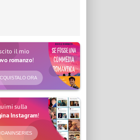
scito il mio
ovo romanzo
!
CQUISTALO ORA
uimi sulla
ina Instagram
!
DANINSERIES