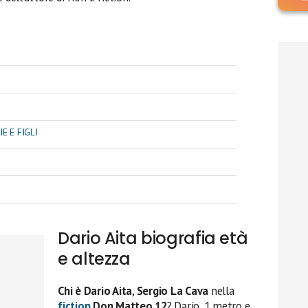
E E FIGLI
Dario Aita biografia età
e altezza
Chi è Dario Aita
,
Sergio La Cava
nella
fiction
Don Matteo 12
? Dario, 1 metro e