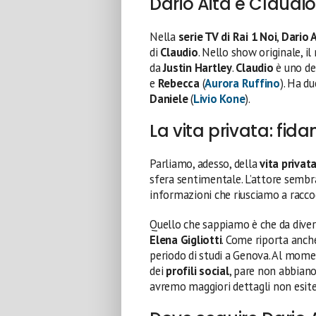
Dario Aita è Claudio
Nella
serie TV di Rai 1 Noi
,
Dario 
di
Claudio
. Nello show originale, il
da
Justin Hartley
.
Claudio
è uno dei
e
Rebecca
(
Aurora Ruffino
). Ha d
Daniele
(
Livio Kone
).
La vita privata: fida
Parliamo, adesso, della
vita privat
sfera sentimentale. L’attore sembra
informazioni che riusciamo a racco
Quello che sappiamo è che da diver
Elena Gigliotti
. Come riporta anc
periodo di studi a Genova. Al mome
dei
profili social
, pare non abbian
avremo maggiori dettagli non esite