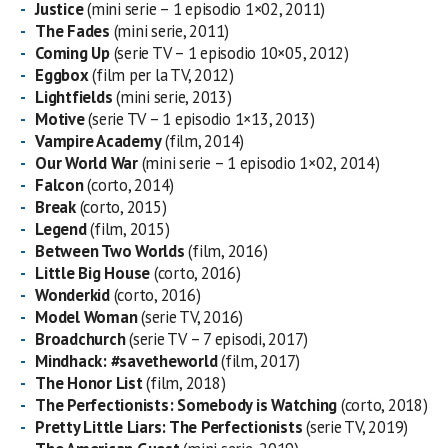
Justice
(mini serie – 1 episodio 1×02, 2011)
The Fades
(mini serie, 2011)
Coming Up
(serie TV – 1 episodio 10×05, 2012)
Eggbox
(film per la TV, 2012)
Lightfields
(mini serie, 2013)
Motive
(serie TV – 1 episodio 1×13, 2013)
Vampire Academy
(film, 2014)
Our World War
(mini serie – 1 episodio 1×02, 2014)
Falcon
(corto, 2014)
Break
(corto, 2015)
Legend
(film, 2015)
Between Two Worlds
(film, 2016)
Little Big House
(corto, 2016)
Wonderkid
(corto, 2016)
Model Woman
(serie TV, 2016)
Broadchurch
(serie TV – 7 episodi, 2017)
Mindhack: #savetheworld
(film, 2017)
The Honor List
(film, 2018)
The Perfectionists: Somebody is Watching
(corto, 2018)
Pretty Little Liars: The Perfectionists
(serie TV, 2019)