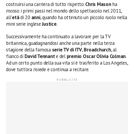
costruirsi una carriera di tutto rispetto.
Chris Mason
ha
mosso i primi passi nel mondo dello spettacolo nel 2011,
all’
età
di 20
anni
, quando ha ottenuto un piccolo ruolo nella
mini serie inglese
Justice
.
Successivamente ha continuato a lavorare per la TV
britannica, guadagnandosi anche una parte nella terza
stagione della famosa
serie TV di ITV
,
Broadchurch
, al
fianco di
David Tennant
e del
premio Oscar Olivia Colman
.
Ad un certo punto della sua vita si è trasferito a Los Angeles,
dove tutt’ora risiede e continua a recitare.