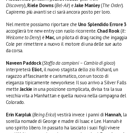
Discovery
),
Riele Downs
(
Bel-Air
) e
Jake Manley
(
The Order
).
Capiremo più avanti se ci sarà ancora posto per loro.
Nel mentre possiamo riportare che
Uno Splendido Errore 3
accoglierà tre new entry con ruolo ricorrente.
Chad Rook
(
It:
Welcome to Derry
) è
Mac
, un pilota di drag racing che ingaggia
Cole per rimettere a nuovo il motore di una delle sue auto
da corsa.
Naveen Paddock
(
Stoffa da campioni – Cambio di gioco
)
interpreterà
Eliot
, il nuovo stagista dello zio Richard, un
ragazzo affascinante e carismatico, con un tocco di
eleganza tipicamente newyorkese. Il suo arrivo a Silver Falls
mette
Jackie
in una posizione complicata, divisa tra la sua
vecchia vita a Manhattan e quella nuova nella campagna del
Colorado.
Erin Karpluk
(
Being Erica
) vestirà invece i panni di
Hannah
, la
sorella nomade di George e madre di Isaac e Lee. Hannah è
uno spirito libero. In passato ha lasciato i suoi figli vivere