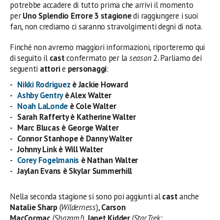
potrebbe accadere di tutto prima che arrivi il momento
per
Uno Splendio Errore 3 stagione
di raggiungere i suoi
fan, non crediamo ci saranno stravolgimenti degni di nota.
Finché non avremo maggiori informazioni, riporteremo qui
di seguito il
cast
confermato per la
season
2. Parliamo dei
seguenti
attori
e
personaggi
:
Nikki Rodriguez
è Jackie Howard
Ashby Gentry
è Alex Walter
Noah LaLonde
è Cole Walter
Sarah Rafferty è Katherine Walter
Marc Blucas è George Walter
Connor Stanhope è Danny Walter
Johnny Link è Will Walter
Corey Fogelmanis
è Nathan Walter
Jaylan Evans è Skylar Summerhill
Nella seconda stagione si sono poi aggiunti al
cast
anche
Natalie Sharp
(
Wilderness
),
Carson
MacCormac
(
Shazam!
),
Janet Kidder
(
Star Trek: