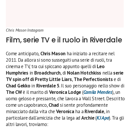
Chris Mason Instagram
Film, serie TV e il ruolo in Riverdale
Come anticipato,
Chris Mason
ha iniziato a recitare nel
2011. Da allora si sono susseguiti una serie di ruoli, tra
cinema e TV, tra cui spiccano appunto quelli di
Leo
Humphries
in
Broadchurch
, di
Nolan Hotchkiss
nella
serie
TV spin off di Pretty Little Liars
,
The Perfectionists
e di
Chad Gekko
in
Riverdale 5
. Il suo personaggio nello show di
The CW
è il marito di
Veronica Lodge
(
Camila Mendes
), un
uomo geloso e pressante, che lavora a Wall Street. Descritto
come un capobranco,
Chad
si sente profondamente
minacciato dalla vita che
Veronica
ha a
Riverdale
, in
particolare dall’amicizia che la lega ad
Archie
(
KJ Apa
). Tra gli
altri lavori, troviamo: