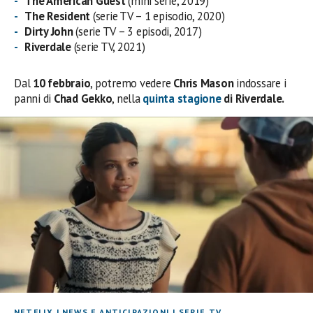
The American Guest
(mini serie, 2019)
The Resident
(serie TV – 1 episodio, 2020)
Dirty John
(serie TV – 3 episodi, 2017)
Riverdale
(serie TV, 2021)
Dal
10 febbraio
, potremo vedere
Chris Mason
indossare i
panni di
Chad Gekko
, nella
quinta stagione
di Riverdale.
NETFLIX
|
NEWS E ANTICIPAZIONI
|
SERIE TV