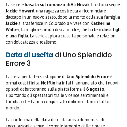
La serie è
basata sul romanzo di Ali Novak
. La storia segue
Jackie Howard
, una ragazza costretta a ricominciare
daccapo in un nuovo stato, dopo la morte della sua famiglia.
Jackie
si trasferisce in Colorado a vivere con
Katherine
Walter
, la migliore amica di sua madre, che ha ben
dieci figli
e una figlia
. La serie esplora crescita personale e relazioni
con delicatezza e realismo.
Data di uscita
di Uno Splendido
Errore 3
L’attesa per la terza stagione di
Uno Splendido Errore
è
ormai quasi finita.
Netflix
ha infatti annunciato che i nuovi
episodi debutteranno sulla piattaforma il
6 agosto
,
riportando gli spettatori tra le vicende sentimentali e
familiari che hanno conquistato milioni di fan in tutto il
mondo.
La conferma della data di uscita arriva dopo mesi di
speculazioni e segue il completamento delle riprese,