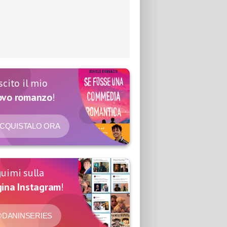
scito il mio
ovo romanzo
!
CQUISTALO ORA
uimi sulla
ina Instagram
!
DANINSERIES