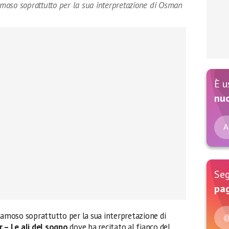
famoso soprattutto per la sua interpretazione di Osman
È u
nu
A
Seg
pag
amoso soprattutto per la sua interpretazione di
@
– Le ali del sogno
dove ha recitato al fianco del