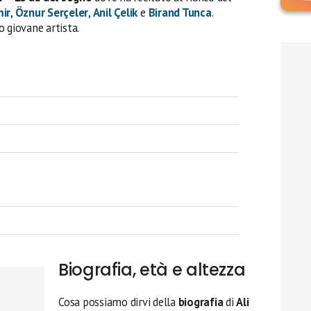
ir
,
Öznur Serçeler
,
Anil Çelik
e
Birand Tunca
.
 giovane artista.
Biografia, età e altezza
Cosa possiamo dirvi della
biografia
di
Ali