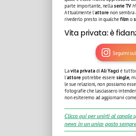
parte importante, nella
serie TV
H
Attualmente l’
attore
non sembra a
rivederlo presto in qualche
film
o
s
Vita privata: è fida
Seguimi sul
La
vita privata
di
Ali Yagci
è tutt’o
l’
attore
potrebbe essere
single
, m
le sue relazioni, non possiamo esse
fotografie che lasciassero intender
non esiteremo ad aggiornarvi com
Clicca qui per unirti al canale
news in un unico posto sempre