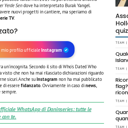
er Yerde Sen
dove ha interpretato Burak Yangel.
vere nuovi progetti in cantiere, ma speriamo di
Ass
erie TV
.
Holl
nzato?
quiz
TEAM |
 mio profilo ufficiale
Instagram
Qual
Islan
ra un’incognita. Secondo il sito di Who’s Dated Who
TEAM |
a visto che non ha mai rilasciato dichiarazioni riguardo
rne sicuri. Anche su
Instagram
non ha mai pubblicato
Rico
e di essere
fidanzato
. Ovviamente in caso di
news
,
flag?
e sempre.
ricon
TEAM |
 ufficiale WhatsApp di Daninseries: tutte le
Quant
 con te.
quan
TEAM |