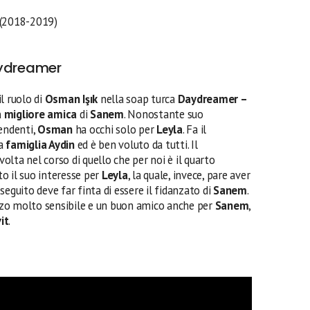
(2018-2019)
aydreamer
l ruolo di
Osman Işık
nella soap turca
Daydreamer –
a migliore amica
di
Sanem
. Nonostante suo
tendenti,
Osman
ha occhi solo per
Leyla
. Fa il
la
famiglia Aydin
ed è ben voluto da tutti. Il
lta nel corso di quello che per noi è il quarto
to il suo interesse per
Leyla
, la quale, invece, pare aver
n seguito deve far finta di essere il fidanzato di
Sanem
.
zo molto sensibile e un buon amico anche per
Sanem
,
it
.