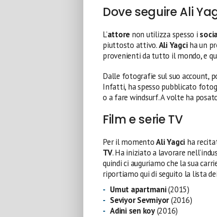
Dove seguire Ali Yag
L’
attore
non utilizza spesso i
socia
piuttosto attivo.
Ali Yagci
ha un pr
provenienti da tutto il mondo, e q
Dalle fotografie sul suo account, 
Infatti, ha spesso pubblicato fotog
o a fare windsurf. A volte ha posa
Film e serie TV
Per il momento
Ali Yagci
ha recita
TV
. Ha iniziato a lavorare nell’in
quindi ci auguriamo che la sua car
riportiamo qui di seguito la lista de
Umut apartmani
(2015)
Seviyor Sevmiyor
(2016)
Adini sen koy
(2016)