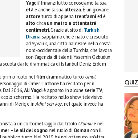
Yagci
? Innanzitutto conosciamo la sua
età
e anche la sua
altezza
. È un giovane
attore
turco di appena
trent’anni
ed è
alto
circa
un metro e ottantatré
centimetri
. Grazie al sito di
Turkish
Drama
sappiamo che è nato e cresciuto
ad Ayvalık, una città balneare nella costa
nord-occidentale della Turchia, che lavora
con l’agenzia di talenti Yasemin Ozbudun
lla scuola d’arte drammatica di Istanbul Deniz Erdem.
o primo ruolo nel
film
drammatico turco
Umut
QUIZ
ersonaggio di Ömer. L’
attore
ha recitato per il
. Dal 2016,
Ali Yagci
è apparso in alcune
serie TV
,
 piccolo schermo. Ha recitato nello show televisivo
anni di Meriç e in
Adini sen koy
, nel quale invece ha
nista a un cortometraggio dal titolo
Ölümlü
e nel
mer – le ali del sogno
nel ruolo di
Osman
con il
 pubblico turco. Nel 2019 ha poi ottenuto un’altra