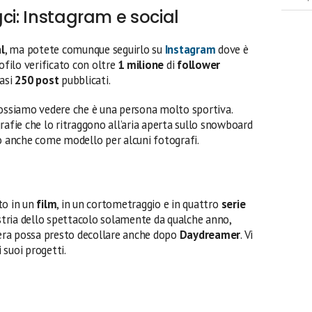
ci: Instagram e social
l
, ma potete comunque seguirlo su
Instagram
dove è
ofilo verificato con oltre
1 milione
di
follower
uasi
250 post
pubblicati.
possiamo vedere che è una persona molto sportiva.
rafie che lo ritraggono all’aria aperta sullo snowboard
to anche come modello per alcuni fotografi.
to in un
film
, in un cortometraggio e in quattro
serie
dustria dello spettacolo solamente da qualche anno,
riera possa presto decollare anche dopo
Daydreamer
. Vi
i suoi progetti.