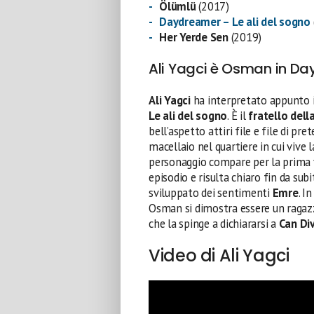
Ölümlü
(2017)
Daydreamer – Le ali del sogno
Her Yerde Sen
(2019)
Ali Yagci è Osman in D
Ali Yagci
ha interpretato appunto i
Le ali del sogno
. È il
fratello dell
bell’aspetto attiri file e file di pre
macellaio nel quartiere in cui vive 
personaggio compare per la prima vo
episodio e risulta chiaro fin da subi
sviluppato dei sentimenti
Emre
. I
Osman si dimostra essere un ragaz
che la spinge a dichiararsi a
Can
Div
Video di Ali Yagci