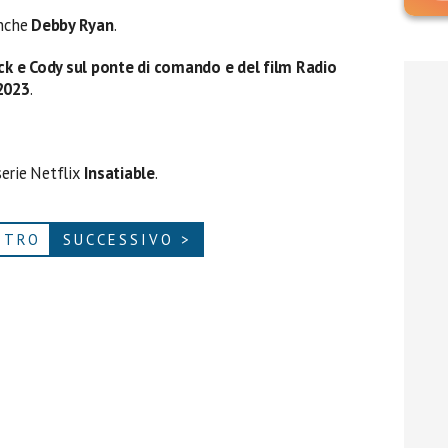
anche
Debby Ryan
.
ack e Cody sul ponte di comando e del film Radio
2023
.
serie Netflix
Insatiable
.
ETRO
SUCCESSIVO >