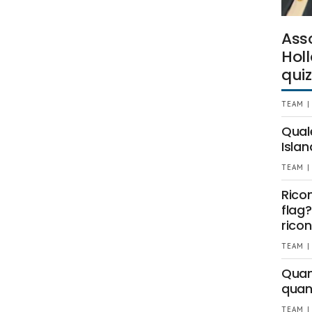
Ass
Holl
quiz
TEAM |
Qual
Islan
TEAM |
Rico
flag?
ricon
TEAM |
Quant
quan
TEAM |