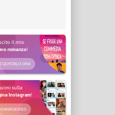
scito il mio
ovo romanzo
!
CQUISTALO ORA
uimi sulla
ina Instagram
!
DANINSERIES