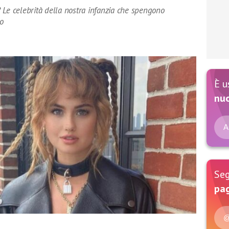
 Le celebrità della nostra infanzia che spengono
o
È u
nu
A
Seg
pag
@