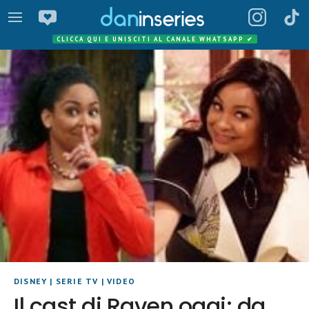
CLICCA QUI E UNISCITI AL CANALE WHATSAPP
✔
DISNEY
|
SERIE TV
|
VIDEO
Il cast di Raven oggi: da