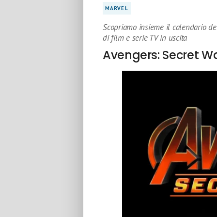
MARVEL
Scopriamo insieme il calendario del
di film e serie TV in uscita
Avengers: Secret W