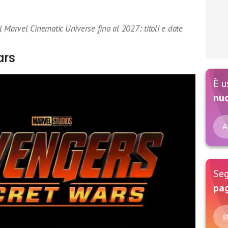
 Marvel Cinematic Universe fino al 2027: titoli e date
ars
È u
nu
A
Seg
pag
@