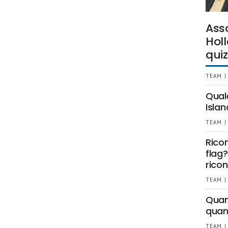
Ass
Holl
quiz
TEAM |
Qual
Islan
TEAM |
Rico
flag?
ricon
TEAM |
Quant
quan
TEAM |