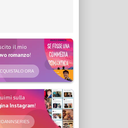
scito il mio
ovo romanzo
!
CQUISTALO ORA
uimi sulla
ina Instagram
!
DANINSERIES