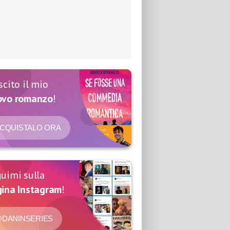
scito il mio
ovo romanzo
!
CQUISTALO ORA
uimi sulla
ina Instagram
!
DANINSERIES