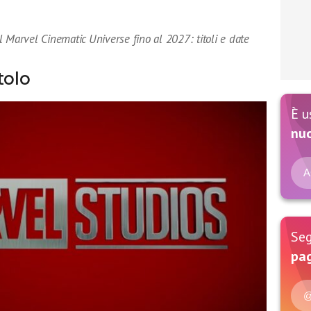
 Marvel Cinematic Universe fino al 2027: titoli e date
tolo
È u
nu
A
Seg
pag
@