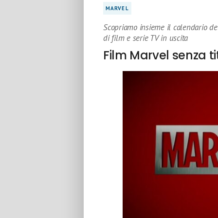
MARVEL
Scopriamo insieme il calendario del
di film e serie TV in uscita
Film Marvel senza ti