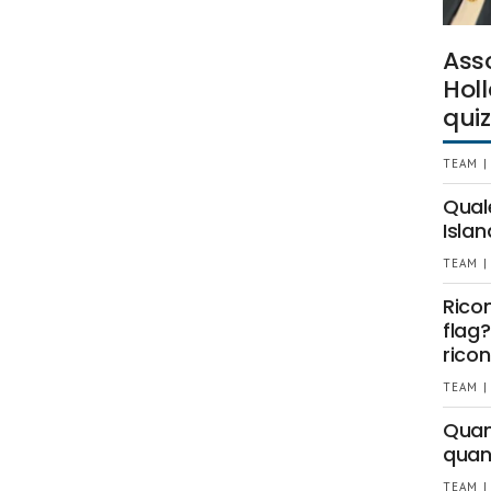
Ass
Holl
quiz
TEAM |
Qual
Islan
TEAM |
Rico
flag?
ricon
TEAM |
Quant
quan
TEAM |