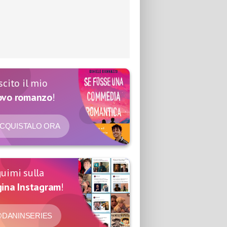
scito il mio
ovo romanzo
!
CQUISTALO ORA
uimi sulla
ina Instagram
!
DANINSERIES