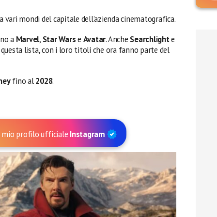
 a vari mondi del capitale dell’azienda cinematografica.
fino a
Marvel
,
Star Wars
e
Avatar
. Anche
Searchlight
e
questa lista, con i loro titoli che ora fanno parte del
ney
fino al
2028
.
 mio profilo ufficiale
Instagram