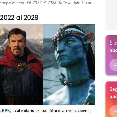
isney e Marvel dal 2022 al 2028: tutte le date in cui
 2022 al 2028
È u
nu
A
Seg
pag
ta
RPK
, il
calendario
dei suoi
film
in arrivo al cinema,
@