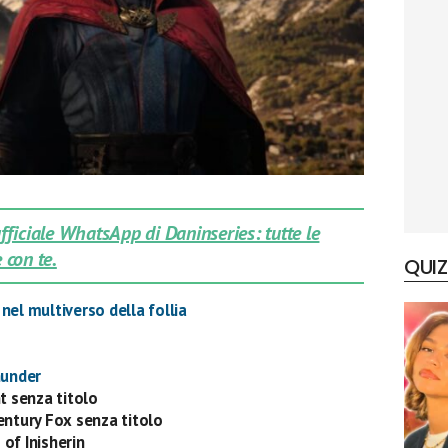
 ufficiale WhatsApp di Daninseries: tutte le
 con te.
QUIZ
nel multiverso della follia
hunder
t senza titolo
entury Fox senza titolo
of Inisherin