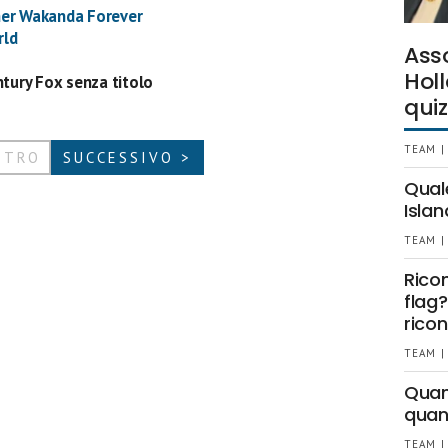
her Wakanda Forever
rld
Ass
Holl
ntury Fox senza titolo
quiz
TEAM |
ETRO
SUCCESSIVO >
Qual
Islan
TEAM |
Rico
flag?
ricon
TEAM |
Quant
quan
TEAM |