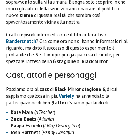
sopravvento sulla vita umana. Bisogna solo scoprire in che
modo gli autori della serie vorranno narrare al pubblico
nuove
trame
di questa realtà, che sembra così
spaventosamente vicina alla nostra.
Ci altri episodi intermedi come il film interattivo
Bandersnatch
? Ora come ora non si hanno informazioni al
riguardo, ma dato il successo di questo esperimento è
probabile che
Netflix
riproponga qualcosa di simile, per
spezzare l’attesa della
6 stagione
di
Black Mirror
.
Cast, attori e personaggi
Passiamo ora al
cast
di
Black Mirror stagione 6
, di cui
sappiamo qualcosa in più.
Variety
ha annunciato la
partecipazione di ben
9 attori
. Stiamo parlando di:
Kate Mara
(
A Teacher
)
Zazie Beetz
(
Atlanta
)
Paapa Essiedu
(
I May Destroy You
)
Josh Hartnett
(
Penny Dreadful
)