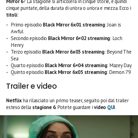
Mirror 6
? La stagione si articolerà in cinque storie, e quindi
cinque puntate, della durata di un’ora o un’ora e mezza. Ecco i
titoli
:
Primo episodio
Black Mirror 6
x01 streaming
: Joan is
Awful
Secondo episodio
Black Mirror
6×02 streaming
: Loch
Henry
Terzo episodio
Black Mirror 6
x03 streaming
: Beyond The
Sea
Quarto episodio
Black Mirror
6×04 streaming
: Mazey Day
Quinto episodio
Black Mirror 6
x05 streaming
: Demon 79
Trailer e video
Netflix
ha rilasciato un primo teaser, seguito poi dal trailer
esteso della
stagione
6
. Potete guardare i
video
QUI
.