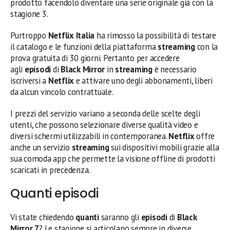
prodotto facendolo diventare una serie originale già con la
stagione 3.
Purtroppo
Netflix Italia
ha rimosso la possibilità di testare
il catalogo e le funzioni della piattaforma
streaming
con la
prova gratuita di 30 giorni. Pertanto per accedere
agli
episodi
di
Black Mirror
in
streaming
è necessario
iscriversi a
Netflix
e attivare uno degli abbonamenti, liberi
da alcun vincolo contrattuale.
I prezzi del servizio variano a seconda delle scelte degli
utenti, che possono selezionare diverse qualità video e
diversi schermi utilizzabili in contemporanea.
Netflix
offre
anche un servizio
streaming
sui dispositivi mobili grazie alla
sua comoda app che permette la visione offline di prodotti
scaricati in precedenza.
Quanti episodi
Vi state chiedendo
quanti
saranno gli
episodi
di
Black
Mirror 7
? Le stagione si articolano sempre in diverse