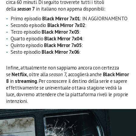
circa 60 minuti. Di seguito troverete tutti i titoli
della
season
7
in italiano non appena disponibili:
Primo episodio
Black Mirror 7
x01
: IN AGGIORNAMENTO
Secondo episodio
Black Mirror 7
x02
:
Terzo episodio
Black Mirror 7
x03
:
Quarto episodio
Black Mirror 7
x04
:
Quinto episodio
Black Mirror 7
x05
:
Sesto episodio
Black Mirror 7
x06
:
Infine, attualmente non sappiamo ancora con certezza
se
Netflix
, oltre alla
season
7, accoglierà anche
Black Mirror
8
in
streaming
. Per conoscere il destino della serie e sapere
effettivamente se un’eventuale ottava stagione vedrà la
luce, dovremo attendere che la piattaforma riveli le proprie
intenzioni.