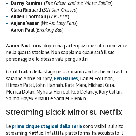
Danny Ramirez
(
The Falcon and the Winter Soldier
)
Clara Rugaard
(
Still Star-Crossed
)
Auden Thornton
(
This Is Us
)
Anjana Vasan
(
We Are Lady Parts
)
Aaron Paul
(
Breaking Bad
)
Aaron Paul
torna dopo una partecipazione solo come voce
nella quarta stagione. Non sappiamo quale sarà il suo
personaggio e lo stesso vale per gli altri.
Con il trailer della stagione scopriamo anche che nel cast ci
saranno Annie Murphy,
Ben Barnes
, Daniel Portman,
Himesh Patel, John Hannah, Kate Mara, Michael Cera,
Monica Dolan, Myha’la Herrold, Rob Delaney, Rory Culkin,
Salma Hayek Pinault e Samuel Blenkin.
Streaming Black Mirror su Netflix
Le
prime cinque stagioni della serie
sono visibili sul sito
streaming
Netflix
. Infatti la piattaforma ha acquistato il