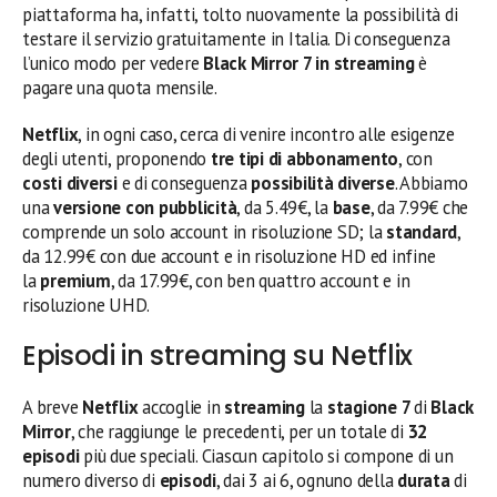
piattaforma ha, infatti, tolto nuovamente la possibilità di
testare il servizio gratuitamente in Italia. Di conseguenza
l’unico modo per vedere
Black Mirror 7
in streaming
è
pagare una quota mensile.
Netflix
, in ogni caso, cerca di venire incontro alle esigenze
degli utenti, proponendo
tre tipi di abbonamento
, con
costi diversi
e di conseguenza
possibilità diverse
. Abbiamo
una
versione
con pubblicità
, da
5.49€, la
base
, da 7.99€ che
comprende un solo account in risoluzione SD; la
standard
,
da 12.99€ con due account e in risoluzione HD ed infine
la
premium
, da 17.99€, con ben quattro account e in
risoluzione UHD.
Episodi in streaming su Netflix
A breve
Netflix
accoglie in
streaming
la
stagione 7
di
Black
Mirror
, che raggiunge le precedenti, per un totale di
32
episodi
più due speciali. Ciascun capitolo si compone di un
numero diverso di
episodi
, dai 3 ai 6, ognuno della
durata
di