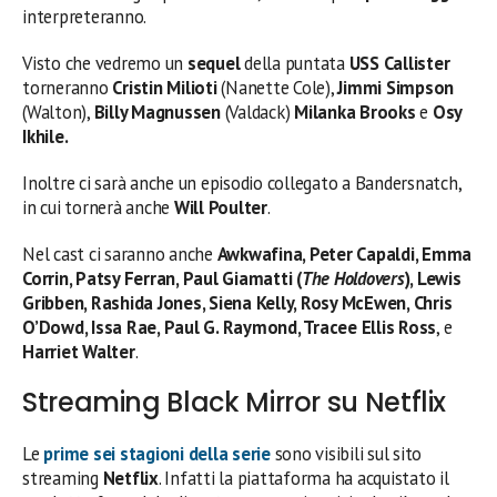
interpreteranno.
Visto che vedremo un
sequel
della puntata
USS Callister
torneranno
Cristin Milioti
(Nanette Cole),
Jimmi Simpson
(Walton),
Billy Magnussen
(Valdack)
Milanka Brooks
e
Osy
Ikhile.
Inoltre ci sarà anche un episodio collegato a Bandersnatch,
in cui tornerà anche
Will Poulter
.
Nel cast ci saranno anche
Awkwafina, Peter Capaldi, Emma
Corrin, Patsy Ferran, Paul Giamatti (
The Holdovers
), Lewis
Gribben, Rashida Jones, Siena Kelly, Rosy McEwen, Chris
O’Dowd, Issa Rae, Paul G. Raymond, Tracee Ellis Ross
, e
Harriet Walter
.
Streaming Black Mirror su Netflix
Le
prime sei stagioni della serie
sono visibili sul sito
streaming
Netflix
. Infatti la piattaforma ha acquistato il