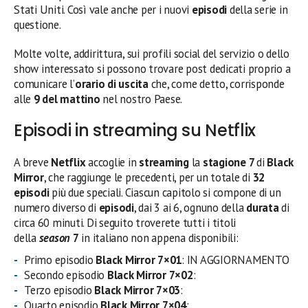
Stati Uniti. Così vale anche per i nuovi
episodi
della serie in
questione.
Molte volte, addirittura, sui profili social del servizio o dello
show interessato si possono trovare post dedicati proprio a
comunicare l’
orario di uscita
che, come detto, corrisponde
alle
9 del mattino
nel nostro Paese.
Episodi in streaming su Netflix
A breve
Netflix
accoglie in
streaming
la
stagione 7
di
Black
Mirror
, che raggiunge le precedenti, per un totale di
32
episodi
più due speciali. Ciascun capitolo si compone di un
numero diverso di
episodi
, dai 3 ai 6, ognuno della
durata
di
circa 60 minuti. Di seguito troverete tutti i titoli
della
season
7
in italiano non appena disponibili:
Primo episodio
Black Mirror 7×01
: IN AGGIORNAMENTO
Secondo episodio
Black Mirror 7×02
:
Terzo episodio
Black Mirror 7×03
:
Quarto episodio
Black Mirror 7×04
: