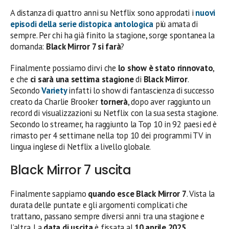
A distanza di quattro anni su Netflix sono approdati i
nuovi
episodi della serie distopica antologica
più amata di
sempre. Per chi ha già finito la stagione, sorge spontanea la
domanda:
Black Mirror 7 si farà
?
Finalmente possiamo dirvi che
lo show è stato rinnovato
,
e che
ci sarà una settima stagione
di
Black Mirror
.
Secondo
Variety
infatti lo show di fantascienza di successo
creato da Charlie Brooker
tornerà
, dopo aver raggiunto un
record di visualizzazioni su Netflix con la sua sesta stagione.
Secondo lo streamer, ha raggiunto la Top 10 in 92 paesi ed è
rimasto per 4 settimane nella top 10 dei programmi TV in
lingua inglese di Netflix a livello globale.
Black Mirror 7 uscita
Finalmente sappiamo
quando esce Black Mirror 7
. Vista la
durata delle puntate e gli argomenti complicati che
trattano, passano sempre diversi anni tra una stagione e
l’altra. La
data di uscita
è fissata al
10 aprile
2025
.