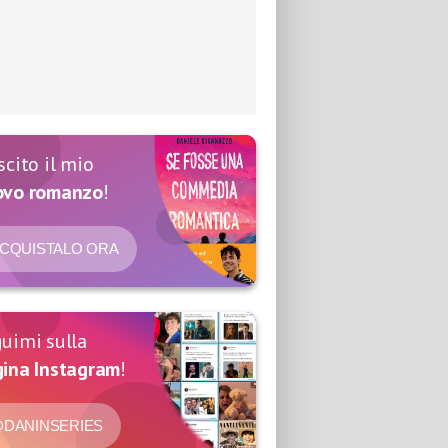
scito il mio
ovo romanzo
!
CQUISTALO ORA
uimi sulla
ina Instagram
!
DANINSERIES