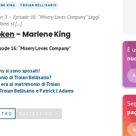
NE KING
TROIAN BELLISARIO
n 3 – Episode 16: “Misery Loves Company” Leggi
dams si […]
oken
– Marlene King
sode 16: “Misery Loves Company”
È u
nu
ms si sono sposati!
A
onio di Troian Bellisario?
 era al matrimonio di Troian
Troian Bellisario e Patrick J. Adams
Seg
pag
ETRO
SUCCESSIVO >
@