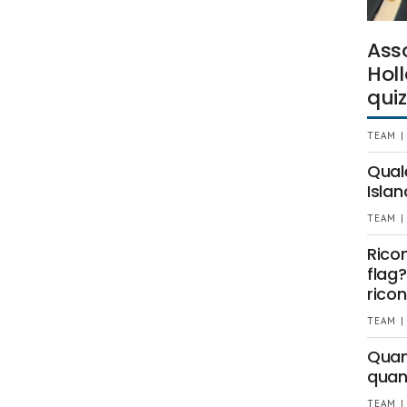
Ass
Holl
quiz
TEAM |
Qual
Islan
TEAM |
Rico
flag?
ricon
TEAM |
Quant
quan
TEAM |