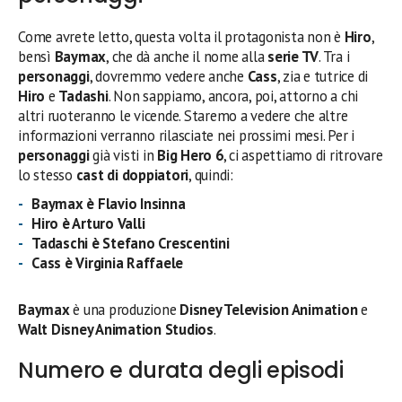
Come avrete letto, questa volta il protagonista non è
Hiro
,
bensì
Baymax
, che dà anche il nome alla
serie TV
. Tra i
personaggi
, dovremmo vedere anche
Cass
, zia e tutrice di
Hiro
e
Tadashi
. Non sappiamo, ancora, poi, attorno a chi
altri ruoteranno le vicende. Staremo a vedere che altre
informazioni verranno rilasciate nei prossimi mesi. Per i
personaggi
già visti in
Big Hero 6
, ci aspettiamo di ritrovare
lo stesso
cast di doppiatori
, quindi:
Baymax è Flavio Insinna
Hiro
è Arturo Valli
Tadaschi è Stefano Crescentini
Cass è Virginia Raffaele
Baymax
è una produzione
Disney Television Animation
e
Walt Disney Animation Studios
.
Numero e durata degli episodi