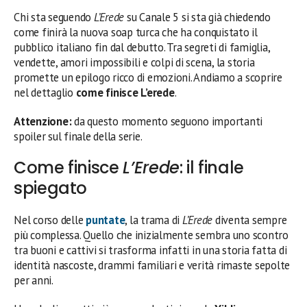
Chi sta seguendo
L’Erede
su Canale 5 si sta già chiedendo
come finirà la nuova soap turca che ha conquistato il
pubblico italiano fin dal debutto. Tra segreti di famiglia,
vendette, amori impossibili e colpi di scena, la storia
promette un epilogo ricco di emozioni. Andiamo a scoprire
nel dettaglio
come finisce L’erede
.
Attenzione:
da questo momento seguono importanti
spoiler sul finale della serie.
Come finisce
L’Erede
: il finale
spiegato
Nel corso delle
puntate
, la trama di
L’Erede
diventa sempre
più complessa. Quello che inizialmente sembra uno scontro
tra buoni e cattivi si trasforma infatti in una storia fatta di
identità nascoste, drammi familiari e verità rimaste sepolte
per anni.