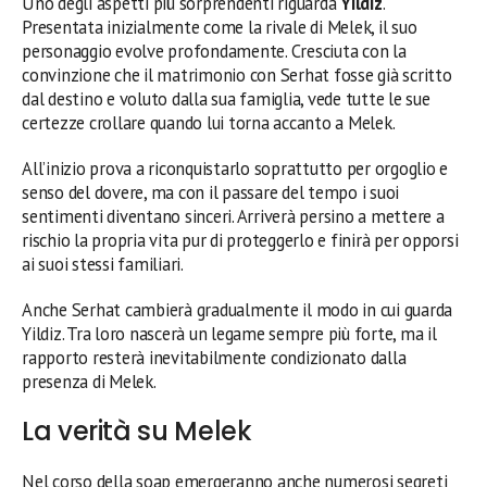
Uno degli aspetti più sorprendenti riguarda
Yildiz
.
Presentata inizialmente come la rivale di Melek, il suo
personaggio evolve profondamente. Cresciuta con la
convinzione che il matrimonio con Serhat fosse già scritto
dal destino e voluto dalla sua famiglia, vede tutte le sue
certezze crollare quando lui torna accanto a Melek.
All’inizio prova a riconquistarlo soprattutto per orgoglio e
senso del dovere, ma con il passare del tempo i suoi
sentimenti diventano sinceri. Arriverà persino a mettere a
rischio la propria vita pur di proteggerlo e finirà per opporsi
ai suoi stessi familiari.
Anche Serhat cambierà gradualmente il modo in cui guarda
Yildiz. Tra loro nascerà un legame sempre più forte, ma il
rapporto resterà inevitabilmente condizionato dalla
presenza di Melek.
La verità su Melek
Nel corso della soap emergeranno anche numerosi segreti