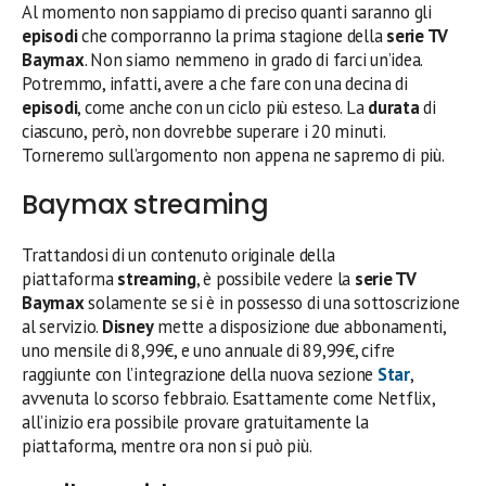
Al momento non sappiamo di preciso quanti saranno gli
episodi
che comporranno la prima stagione della
serie TV
Baymax
. Non siamo nemmeno in grado di farci un’idea.
Potremmo, infatti, avere a che fare con una decina di
episodi
, come anche con un ciclo più esteso. La
durata
di
ciascuno, però, non dovrebbe superare i 20 minuti.
Torneremo sull’argomento non appena ne sapremo di più.
Baymax streaming
Trattandosi di un contenuto originale della
piattaforma
streaming
, è possibile vedere la
serie TV
Baymax
solamente se si è in possesso di una sottoscrizione
al servizio.
Disney
mette a disposizione due abbonamenti,
uno mensile di 8,99€, e uno annuale di 89,99€, cifre
raggiunte con l’integrazione della nuova sezione
Star
,
avvenuta lo scorso febbraio. Esattamente come Netflix,
all’inizio era possibile provare gratuitamente la
piattaforma, mentre ora non si può più.