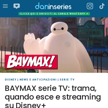
CLICCA QUI E UNISCITI AL CANALE WHATSAPP
✔
DISNEY
|
NEWS E ANTICIPAZIONI
|
SERIE TV
BAYMAX serie TV: trama,
quando esce e streaming
su Disney+