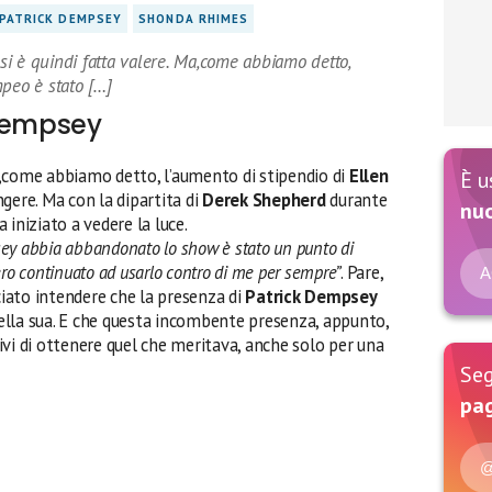
PATRICK DEMPSEY
SHONDA RHIMES
 si è quindi fatta valere. Ma,come abbiamo detto,
mpeo è stato […]
 Dempsey
 Ma,come abbiamo detto, l’aumento di stipendio di
Ellen
È u
ngere. Ma con la dipartita di
Derek Shepherd
durante
nu
 iniziato a vedere la luce.
psey abbia abbandonato lo show è stato un punto di
ero continuato ad usarlo contro di me per sempre”
. Pare,
A
sciato intendere che la presenza di
Patrick Dempsey
lla sua. E che questa incombente presenza, appunto,
vi di ottenere quel che meritava, anche solo per una
Seg
pag
@