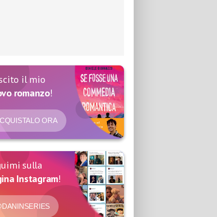
scito il mio
ovo romanzo
!
CQUISTALO ORA
uimi sulla
ina Instagram
!
DANINSERIES