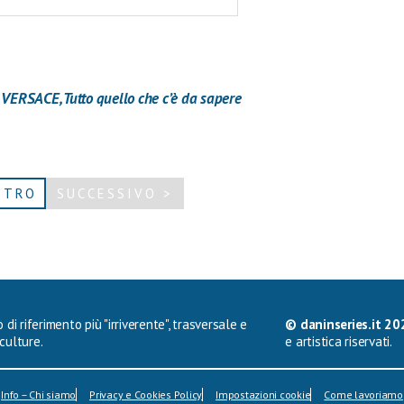
RSACE, Tutto quello che c’è da sapere
ETRO
SUCCESSIVO >
 di riferimento più "irriverente", trasversale e
© daninseries.it 20
culture.
e artistica riservati.
Info – Chi siamo
Privacy e Cookies Policy
Impostazioni cookie
Come lavoriamo