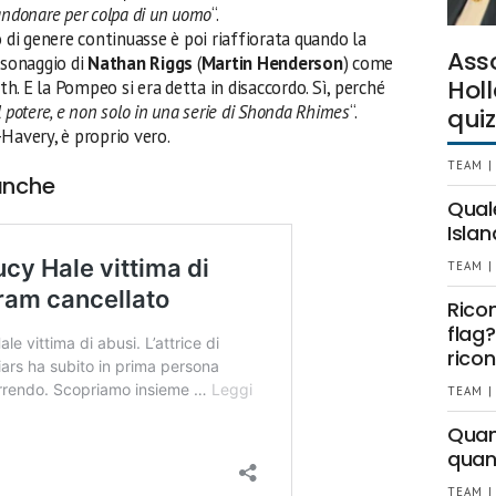
andonare per colpa di un uomo
“.
o di genere continuasse è poi riaffiorata quando la
Ass
rsonaggio di
Nathan Riggs
(
Martin Henderson
) come
Holl
. E la Pompeo si era detta in disaccordo. Sì, perché
 potere, e non solo in una serie di Shonda Rhimes
“.
quiz
r-Havery, è proprio vero.
TEAM |
 anche
Qual
Islan
TEAM |
Rico
flag?
ricon
TEAM |
Quant
quan
TEAM |