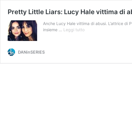
Pretty Little Liars: Lucy Hale vittima di 
Anche Lucy Hale vittima di abusi. L’attrice di 
Pretty
insieme …
Leggi tutto
Little
Liars:
Lucy
DANinSERIES
Hale
vittima
di
abusi,
il
post
Instagram
cancellato