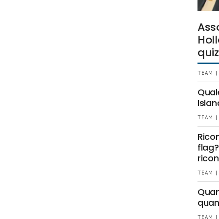
Ass
Holl
quiz
TEAM |
Qual
Islan
TEAM |
Rico
flag?
ricon
TEAM |
Quant
quan
TEAM |