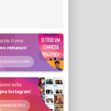
scito il mio
ovo romanzo
!
CQUISTALO ORA
uimi sulla
ina Instagram
!
DANINSERIES