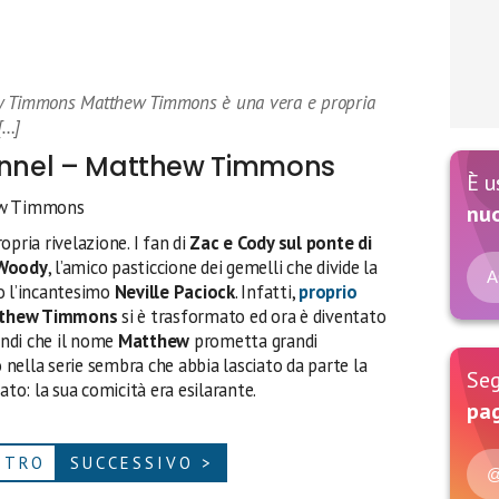
ew Timmons Matthew Timmons è una vera e propria
[…]
hannel – Matthew Timmons
È u
hew Timmons
nu
opria rivelazione. I fan di
Zac e Cody sul ponte di
Woody
, l’amico pasticcione dei gemelli che divide la
A
to l’incantesimo
Neville Paciock
. Infatti,
proprio
thew Timmons
si è trasformato ed ora è diventato
ndi che il nome
Matthew
prometta grandi
nella serie sembra che abbia lasciato da parte la
Seg
ato: la sua comicità era esilarante.
pag
ETRO
SUCCESSIVO >
@