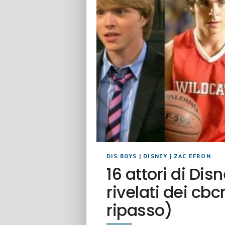
DIS BOYS
|
DISNEY
|
ZAC EFRON
16 attori di Di
rivelati dei cb
ripasso)