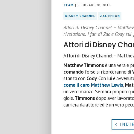
TEAM
| FEBBRAIO 20, 2018
DISNEY CHANNEL
ZAC EFRON
Attori di Disney Channel – Matth
rivelazione. I fan di Zac e Cody sul 
Attori di Disney C
Attori di Disney Channel – Matt
Matthew Timmons
è una vera e pr
comando
forse si ricorderanno di
stanza con
Cody
. Con lui è avvenu
come il caro
Matthew
Lewis
,
Mat
un vero manzo. Sembra proprio qui
gioie.
Timmons
dopo aver lavorato 
carriera da attore ed è un vero pecc
< INDI