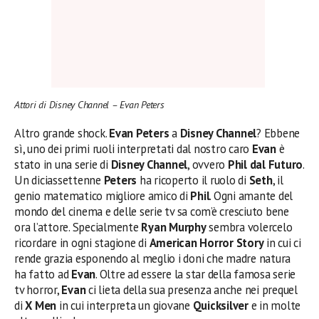
Attori di Disney Channel – Evan Peters
Altro grande shock.
Evan Peters
a
Disney Channel
? Ebbene
sì, uno dei primi ruoli interpretati dal nostro caro
Evan
è
stato in una serie di
Disney Channel
, ovvero
Phil dal Futuro
.
Un diciassettenne
Peters
ha ricoperto il ruolo di
Seth
, il
genio matematico migliore amico di
Phil
. Ogni amante del
mondo del cinema e delle serie tv sa com’è cresciuto bene
ora l’attore. Specialmente
Ryan Murphy
sembra volercelo
ricordare in ogni stagione di
American Horror Story
in cui ci
rende grazia esponendo al meglio i doni che madre natura
ha fatto ad
Evan
. Oltre ad essere la star della famosa serie
tv horror,
Evan
ci lieta della sua presenza anche nei prequel
di
X Men
in cui interpreta un giovane
Quicksilver
e in molte