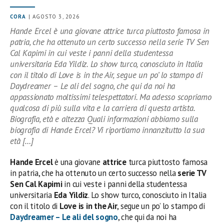
CORA
| AGOSTO 3, 2026
Hande Ercel è una giovane attrice turca piuttosto famosa in
patria, che ha ottenuto un certo successo nella serie TV Sen
Cal Kapimi in cui veste i panni della studentessa
universitaria Eda Yildiz. Lo show turco, conosciuto in Italia
con il titolo di Love is in the Air, segue un po’ lo stampo di
Daydreamer – Le ali del sogno, che qui da noi ha
appassionato moltissimi telespettatori. Ma adesso scopriamo
qualcosa di più sulla vita e la carriera di questa artista.
Biografia, età e altezza Quali informazioni abbiamo sulla
biografia di Hande Ercel? Vi riportiamo innanzitutto la sua
età […]
Hande Ercel
è una giovane
attrice
turca piuttosto famosa
in patria, che ha ottenuto un certo successo nella
serie TV
Sen Cal Kapimi
in cui veste i panni della studentessa
universitaria
Eda Yildiz
. Lo show turco, conosciuto in Italia
con il titolo di
Love is in the Air
, segue un po’ lo stampo di
Daydreamer – Le ali del sogno
, che qui da noi ha