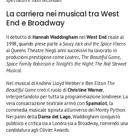
spettacoli e ruoli secondari.
La carriera nei musical tra West
End e Broadway
Il debutto di
Hannah Waddingham
nel
West End
risale al
1998, quando prese parte a
Saucy Jack and the Space Vixens
al Queens Theatre. Negli anni successivi ha lavorato in
produzioni prestigiose come
Lautrec
,
The Beautiful Game
,
Space Family Robinson
e
Tonight’s the Night: The Rod Stewart
Musical
.
Nel musical di Andrew Lloyd Webber e Ben Elton
The
Beautiful Game
creò il ruolo di
Christine Warner
,
interpretandolo per tutta la programmazione londinese. La
vera consacrazione teatrale arrivò con
Spamalot
, la
commedia musicale ispirata all’universo dei Monty Python.
Nei panni della
Dama del Lago
, Waddingham conquistò
pubblico e critica sia a Londra sia a Broadway, ricevendo una
candidatura agli Olivier Awards.