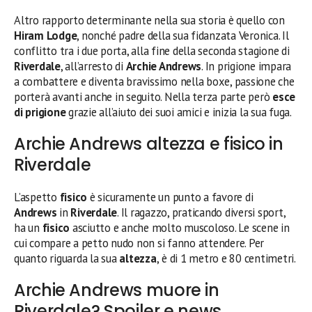
Altro rapporto determinante nella sua storia è quello con
Hiram Lodge
, nonché padre della sua fidanzata Veronica. Il
conflitto tra i due porta, alla fine della seconda stagione di
Riverdale
, all’arresto di
Archie Andrews
. In prigione impara
a combattere e diventa bravissimo nella boxe, passione che
porterà avanti anche in seguito. Nella terza parte però
esce
di prigione
grazie all’aiuto dei suoi amici e inizia la sua fuga.
Archie Andrews altezza e fisico in
Riverdale
L’aspetto
fisico
è sicuramente un punto a favore di
Andrews
in
Riverdale
. Il ragazzo, praticando diversi sport,
ha un
fisico
asciutto e anche molto muscoloso. Le scene in
cui compare a petto nudo non si fanno attendere. Per
quanto riguarda la sua
altezza
,
è di 1 metro e 80 centimetri.
Archie Andrews muore in
Riverdale? Spoiler e news