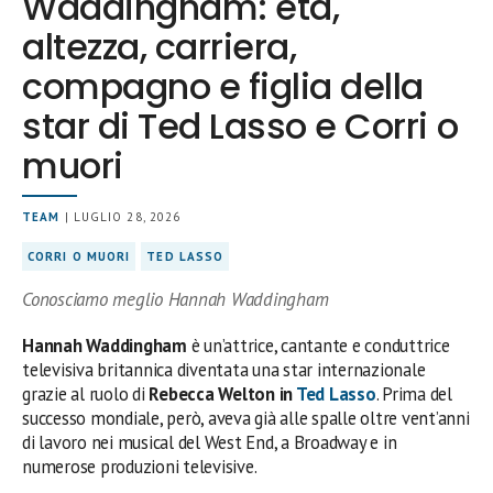
Waddingham: età,
altezza, carriera,
compagno e figlia della
star di Ted Lasso e Corri o
muori
TEAM
| LUGLIO 28, 2026
CORRI O MUORI
TED LASSO
Conosciamo meglio Hannah Waddingham
Hannah Waddingham
è un’attrice, cantante e conduttrice
televisiva britannica diventata una star internazionale
grazie al ruolo di
Rebecca Welton in
Ted Lasso
. Prima del
successo mondiale, però, aveva già alle spalle oltre vent’anni
di lavoro nei musical del West End, a Broadway e in
numerose produzioni televisive.