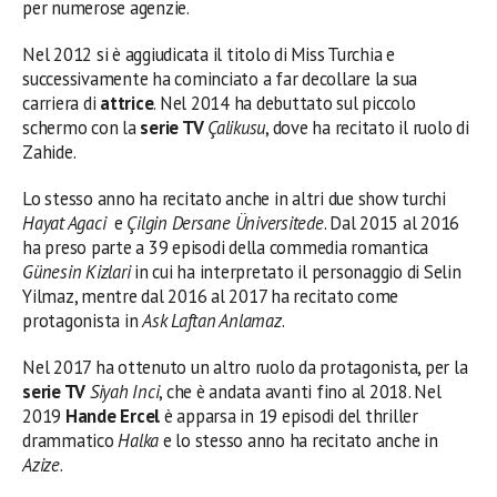
per numerose agenzie.
Nel 2012 si è aggiudicata il titolo di Miss Turchia e
successivamente ha cominciato a far decollare la sua
carriera di
attrice
. Nel 2014 ha debuttato sul piccolo
schermo con la
serie TV
Çalikusu
, dove ha recitato il ruolo di
Zahide.
Lo stesso anno ha recitato anche in altri due show turchi
Hayat Agaci
e
Çilgin Dersane Üniversitede
. Dal 2015 al 2016
ha preso parte a 39 episodi della commedia romantica
Günesin Kizlari
in cui ha interpretato il personaggio di Selin
Yilmaz, mentre dal 2016 al 2017 ha recitato come
protagonista in
Ask Laftan Anlamaz
.
Nel 2017 ha ottenuto un altro ruolo da protagonista, per la
serie TV
Siyah Inci
, che è andata avanti fino al 2018. Nel
2019
Hande Ercel
è apparsa in 19 episodi del thriller
drammatico
Halka
e lo stesso anno ha recitato anche in
Azize
.