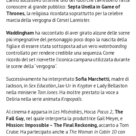
L’anno successivo ottenne uno dei ruoli che l’avrebbero fatta
conoscere al grande pubblico:
Septa Unella in Game of
Thrones
, la religiosa ricordata soprattutto per la celebre
marcia della vergogna di Cersei Lannister.
Waddingham
ha raccontato di aver girato alcune delle scene
più impegnative del personaggio poco dopo la nascita della
figlia e di essere stata sottoposta ad un vero
waterboarding
controllato per rendere credibile una sequenza. Come
ricordo del set ricevette l’iconica campana utilizzata durante
le scene della “vergogna”.
Successivamente ha interpretato
Sofia Marchetti
, madre di
Jackson, in
Sex Education
, Jax-Ur in
Krypton
e Lady Bellaston
nella miniserie
Tom Jones
. Ha inoltre prestato la voce a
Deliria nella serie animata
Krapopolis
.
Al cinema è apparsa in
Les Misérables
,
Hocus Pocus 2
,
The
Fall Guy
, nel quale interpreta la produttrice Gail Meyer, e
Mission: Impossible – The Final Reckoning
, accanto a Tom
Cruise. Ha partecipato anche a
The Woman in Cabin 10
con