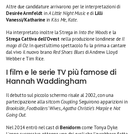
Altre due candidature arrivarono per le interpretazioni di
Desirée Armfeldt
in
A Little Night Music
e di
Lilli
Vanessi/Katharine
in
Kiss Me, Kate
.
Ha interpretato inoltre la Strega in
Into the Woods
e la
Strega Cattiva dell’Ovest
nella produzione londinese de
Il
mago di Oz
. In quest’ultimo spettacolo fu la prima a cantare
dal vivo il nuovo brano
Red Shoes Blues
di Andrew Lloyd
Webber e Tim Rice.
I film e le serie TV più famose di
Hannah Waddingham
Il debutto sul piccolo schermo risale al 2002, con una
partecipazione alla sitcom
Coupling
. Seguirono apparizioni in
Brookside
,
Footballers’ Wives
,
Agatha Christie’s Marple
e
Not
Going Out
.
Nel 2014 entrò nel cast di
Benidorm
come Tonya Dyke.