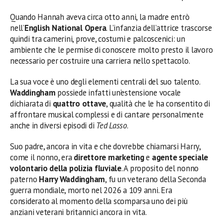
Quando Hannah aveva circa otto anni, la madre entrò
nell’
English National Opera
. L’infanzia dell’attrice trascorse
quindi tra camerini, prove, costumi e palcoscenici: un
ambiente che le permise di conoscere molto presto il lavoro
necessario per costruire una carriera nello spettacolo.
La sua voce è uno degli elementi centrali del suo talento.
Waddingham
possiede infatti un’estensione vocale
dichiarata di
quattro ottave
, qualità che le ha consentito di
affrontare musical complessi e di cantare personalmente
anche in diversi episodi di
Ted Lasso
.
Suo padre, ancora in vita e che dovrebbe chiamarsi Harry,
come il nonno, era
direttore marketing
e
agente speciale
volontario della polizia fluviale
. A proposito del nonno
paterno
Harry Waddingham
, fu un veterano della Seconda
guerra mondiale, morto nel 2026 a 109 anni. Era
considerato al momento della scomparsa uno dei più
anziani veterani britannici ancora in vita.