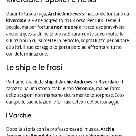
Durante la sua fuga,
Archie Andrews
si nasconde lontano da
Riverdale
, e viene aggredito da un orso. Per lui si teme il
peggio, ma per fortuna
non muore
e riesce a sopravvivere
anche a questa difficile prova. Sicuramente sono molte le
situazioni in cui si mette in pericolo, soprattutto per aiutare
gli altri. Il suo coraggio lo porta però ad affrontare tutto
con determinazione.
Le ship e le frasi
Parliamo ora delle
ship
di
Archie Andrews
in
Riverdale
. Il
ragazzo ha una storia stabile con
Veronica
, ma nell’arco
delle stagioni non mancano sicuramente le sorprese. Ecco
dunque le sue relazioni e le frasi celebri del personaggio.
I Varchie
Dopo la storia con la professoressa di musica,
Archie
Andrews
in
Riverdale
trova l’amore con
Veronica Lodge
,