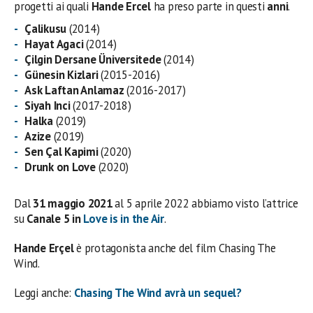
progetti ai quali
Hande Ercel
ha preso parte in questi
anni
.
Çalikusu
(2014)
Hayat Agaci
(2014)
Çilgin Dersane Üniversitede
(2014)
Günesin Kizlari
(2015-2016)
Ask Laftan Anlamaz
(2016-2017)
Siyah Inci
(2017-2018)
Halka
(2019)
Azize
(2019)
Sen Çal Kapimi
(2020)
Drunk on Love
(2020)
Dal
31 maggio 2021
al 5 aprile 2022 abbiamo visto l’attrice
su
Canale 5 in
Love is in the Air
.
Hande Erçel
è protagonista anche del film Chasing The
Wind.
Leggi anche:
Chasing The Wind avrà un sequel?