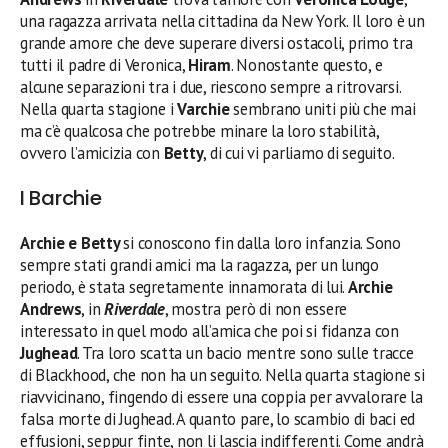
una ragazza arrivata nella cittadina da New York. Il loro è un
grande amore che deve superare diversi ostacoli, primo tra
tutti il padre di Veronica,
Hiram
. Nonostante questo, e
alcune separazioni tra i due, riescono sempre a ritrovarsi.
Nella quarta stagione i
Varchie
sembrano uniti più che mai
ma c’è qualcosa che potrebbe minare la loro stabilità,
ovvero l’amicizia con
Betty
, di cui vi parliamo di seguito.
I Barchie
Archie e Betty
si conoscono fin dalla loro infanzia. Sono
sempre stati grandi amici ma la ragazza, per un lungo
periodo, è stata segretamente innamorata di lui.
Archie
Andrews
, in
Riverdale
, mostra però di non essere
interessato in quel modo all’amica che poi si fidanza con
Jughead
. Tra loro scatta un bacio mentre sono sulle tracce
di Blackhood, che non ha un seguito. Nella quarta stagione si
riavvicinano, fingendo di essere una coppia per avvalorare la
falsa morte di Jughead. A quanto pare, lo scambio di baci ed
effusioni, seppur finte, non li lascia indifferenti. Come andrà