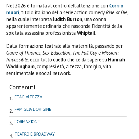
Nel 2026 è tornata al centro dell’attenzione con
Corri o
muori
, titolo italiano della serie action comedy
Ride or Die
,
nella quale interpreta
Judith Burton
, una donna
apparentemente ordinaria che nasconde l’identità della
spietata assassina professionista
Whiptail
.
Dalla formazione teatrale alla maternità, passando per
Game of Thrones
,
Sex Education
,
The Fall Guy
e
Mission:
Impossible
, ecco tutto quello che c’è da sapere su
Hannah
Waddingham
, compresi età, altezza, famiglia, vita
sentimentale e social network.
Contenuti
ETÀ E ALTEZZA
FAMIGLIA D'ORIGINE
FORMAZIONE
TEATRO E BROADWAY