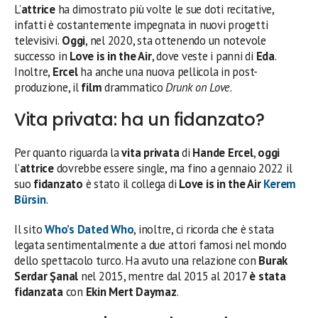
L’
attrice
ha dimostrato più volte le sue doti recitative,
infatti è costantemente impegnata in nuovi progetti
televisivi.
Oggi
, nel 2020, sta ottenendo un notevole
successo in
Love is in the Air
, dove veste i panni di
Eda
.
Inoltre,
Ercel
ha anche una nuova pellicola in post-
produzione, il
film
drammatico
Drunk on Love
.
Vita privata: ha un fidanzato?
Per quanto riguarda la
vita privata
di
Hande Ercel
,
oggi
l’
attrice
dovrebbe essere single, ma fino a gennaio 2022 il
suo
fidanzato
è stato il collega di
Love is in the Air
Kerem
Bürsin
.
Il sito
Who’s Dated Who
, inoltre, ci ricorda che è stata
legata sentimentalmente a due attori famosi nel mondo
dello spettacolo turco. Ha avuto una relazione con
Burak
Serdar Şanal
nel 2015, mentre dal 2015 al 2017
è stata
fidanzata
con
Ekin Mert Daymaz
.