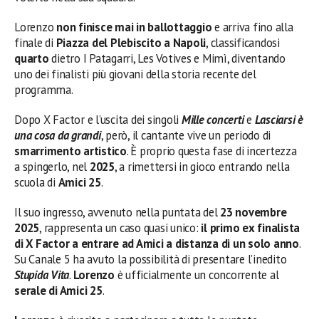
Lorenzo
non finisce mai in ballottaggio
e arriva fino alla
finale di
Piazza del Plebiscito a Napoli
, classificandosi
quarto
dietro I Patagarri, Les Votives e Mimì, diventando
uno dei finalisti più giovani della storia recente del
programma.
Dopo X Factor e l’uscita dei singoli
Mille concerti
e
Lasciarsi è
una cosa da grandi
, però, il cantante vive un periodo di
smarrimento artistico
. È proprio questa fase di incertezza
a spingerlo, nel
2025
, a rimettersi in gioco entrando nella
scuola di
Amici 25
.
Il suo ingresso, avvenuto nella puntata del
23 novembre
2025
, rappresenta un caso quasi unico:
il primo ex finalista
di X Factor a entrare ad Amici a distanza di un solo anno
.
Su Canale 5 ha avuto la possibilità di presentare l’inedito
Stupida Vita
.
Lorenzo
è ufficialmente un concorrente al
serale di Amici 25
.