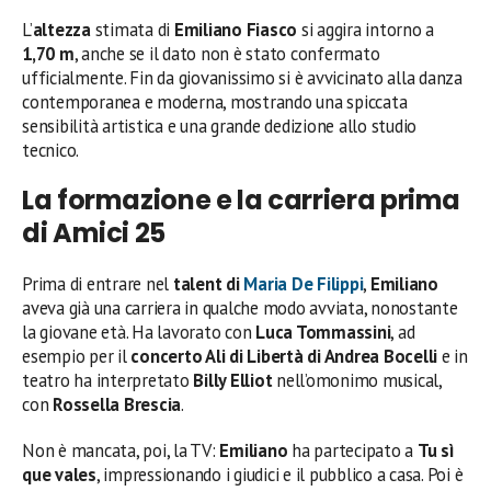
L’
altezza
stimata di
Emiliano Fiasco
si aggira intorno a
1,70 m
, anche se il dato non è stato confermato
ufficialmente. Fin da giovanissimo si è avvicinato alla danza
contemporanea e moderna, mostrando una spiccata
sensibilità artistica e una grande dedizione allo studio
tecnico.
La formazione e la carriera prima
di Amici 25
Prima di entrare nel
talent di
Maria De Filippi
,
Emiliano
aveva già una carriera in qualche modo avviata, nonostante
la giovane età. Ha lavorato con
Luca Tommassini
, ad
esempio per il
concerto Ali di Libertà di Andrea Bocelli
e in
teatro ha interpretato
Billy Elliot
nell’omonimo musical,
con
Rossella Brescia
.
Non è mancata, poi, la TV:
Emiliano
ha partecipato a
Tu sì
que vales
, impressionando i giudici e il pubblico a casa. Poi è