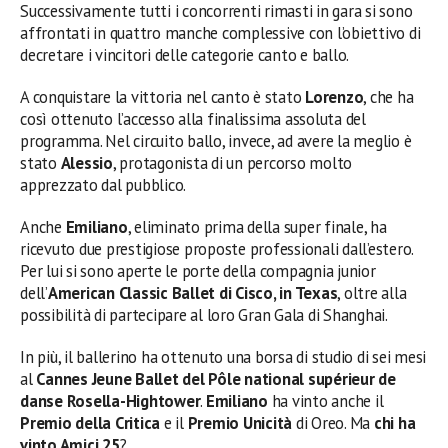
Successivamente tutti i concorrenti rimasti in gara si sono
affrontati in quattro manche complessive con l’obiettivo di
decretare i vincitori delle categorie canto e ballo.
A conquistare la vittoria nel canto è stato
Lorenzo
, che ha
così ottenuto l’accesso alla finalissima assoluta del
programma. Nel circuito ballo, invece, ad avere la meglio è
stato
Alessio
, protagonista di un percorso molto
apprezzato dal pubblico.
Anche
Emiliano
, eliminato prima della super finale, ha
ricevuto due prestigiose proposte professionali dall’estero.
Per lui si sono aperte le porte della compagnia junior
dell’
American Classic Ballet di Cisco, in Texas
, oltre alla
possibilità di partecipare al loro Gran Gala di Shanghai.
In più, il ballerino ha ottenuto una borsa di studio di sei mesi
al
Cannes Jeune Ballet del Pôle national supérieur de
danse Rosella-Hightower
.
Emiliano
ha vinto anche il
Premio della Critica
e il
Premio Unicità
di Oreo. Ma
chi ha
vinto Amici 25
?