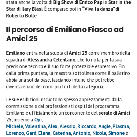
stata anche la volta di
Big Show di Enrico Papi
e
Star in the
Star di Ilary Blasi
. È comparso poi in
“Viva la danza” di
Roberto Bolle
.
Il percorso di Emiliano Fiasco ad
Amici 25
Emiliano
entra nella scuola di
Amici 25
come membro della
squadra di
Alessandra Celentano
, che lo nota per la sua
precisione tecnica e il suo forte potenziale espressivo. Fin
dalla prima puntata, la maestra sottolinea come il ballerino
abbia una solida base, lasciando intuire che potrebbe
diventare uno dei nomi più forti della categoria.
Le sue esibizioni riscuotono spesso apprezzamenti dalla
commissione e dai professionisti ospiti del programma.
Emiliano è ufficialmente un concorrente del
serale di Amici
25
, insieme a
Opi
,
Michele
,
Valentina
,
Alex
,
Alessio
,
Riccardo
,
Angie
,
Plasma
,
Lorenzo
,
Gard
,
Elena
,
Caterina
,
Antonio
,
Nicola
,
Simone
e