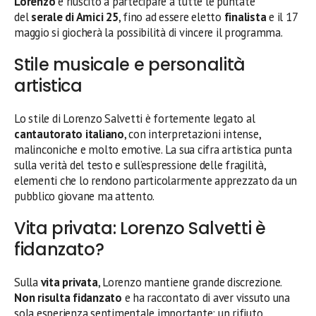
Lorenzo
è riuscito a partecipare a tutte le puntate
del
serale di Amici 25
, fino ad essere eletto
finalista
e il 17
maggio si giocherà la possibilità di vincere il programma.
Stile musicale e personalità
artistica
Lo stile di Lorenzo Salvetti è fortemente legato al
cantautorato italiano
, con interpretazioni intense,
malinconiche e molto emotive. La sua cifra artistica punta
sulla verità del testo e sull’espressione delle fragilità,
elementi che lo rendono particolarmente apprezzato da un
pubblico giovane ma attento.
Vita privata: Lorenzo Salvetti è
fidanzato?
Sulla
vita privata
, Lorenzo mantiene grande discrezione.
Non risulta fidanzato
e ha raccontato di aver vissuto una
sola esperienza sentimentale importante: un rifiuto