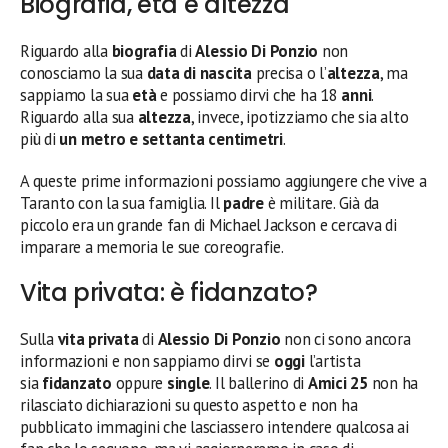
Biografia, età e altezza
Riguardo alla
biografia
di
Alessio Di Ponzio
non
conosciamo la sua
data di nascita
precisa o l’
altezza
, ma
sappiamo la sua
età
e possiamo dirvi che ha 18
anni
.
Riguardo alla sua
altezza
, invece, ipotizziamo che sia alto
più di
un metro e settanta centimetri
.
A queste prime informazioni possiamo aggiungere che vive a
Taranto con la sua famiglia. Il
padre
è militare. Già da
piccolo era un grande fan di Michael Jackson e cercava di
imparare a memoria le sue coreografie.
Vita privata: è fidanzato?
Sulla
vita privata
di
Alessio Di Ponzio
non ci sono ancora
informazioni e non sappiamo dirvi se
oggi
l’artista
sia
fidanzato
oppure
single
. Il ballerino di
Amici 25
non ha
rilasciato dichiarazioni su questo aspetto e non ha
pubblicato immagini che lasciassero intendere qualcosa ai