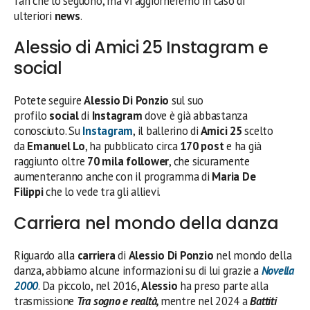
fan che lo seguono, ma vi aggiorneremo in caso di
ulteriori
news
.
Alessio di Amici 25 Instagram e
social
Potete seguire
Alessio Di Ponzio
sul suo
profilo
social
di
Instagram
dove è già abbastanza
conosciuto. Su
Instagram
, il ballerino di
Amici 25
scelto
da
Emanuel Lo
, ha pubblicato circa
170 post
e ha già
raggiunto oltre
70 mila follower
, che sicuramente
aumenteranno anche con il programma di
Maria De
Filippi
che lo vede tra gli allievi.
Carriera nel mondo della danza
Riguardo alla
carriera
di
Alessio Di Ponzio
nel mondo della
danza, abbiamo alcune informazioni su di lui grazie a
Novella
2000
. Da piccolo, nel 2016,
Alessio
ha preso parte alla
trasmissione
Tra sogno e realtà,
mentre nel 2024 a
Battiti