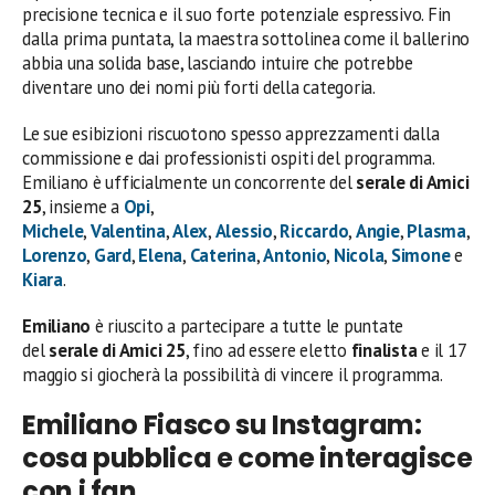
precisione tecnica e il suo forte potenziale espressivo. Fin
dalla prima puntata, la maestra sottolinea come il ballerino
abbia una solida base, lasciando intuire che potrebbe
diventare uno dei nomi più forti della categoria.
Le sue esibizioni riscuotono spesso apprezzamenti dalla
commissione e dai professionisti ospiti del programma.
Emiliano è ufficialmente un concorrente del
serale di Amici
25
, insieme a
Opi
,
Michele
,
Valentina
,
Alex
,
Alessio
,
Riccardo
,
Angie
,
Plasma
,
Lorenzo
,
Gard
,
Elena
,
Caterina
,
Antonio
,
Nicola
,
Simone
e
Kiara
.
Emiliano
è riuscito a partecipare a tutte le puntate
del
serale di Amici 25
, fino ad essere eletto
finalista
e il 17
maggio si giocherà la possibilità di vincere il programma.
Emiliano Fiasco su Instagram:
cosa pubblica e come interagisce
con i fan