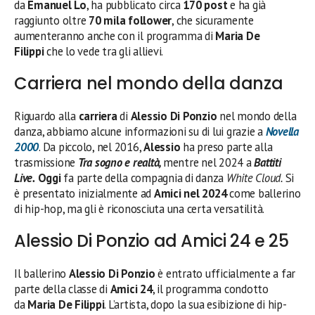
da
Emanuel Lo
, ha pubblicato circa
170 post
e ha già
raggiunto oltre
70 mila follower
, che sicuramente
aumenteranno anche con il programma di
Maria De
Filippi
che lo vede tra gli allievi.
Carriera nel mondo della danza
Riguardo alla
carriera
di
Alessio Di Ponzio
nel mondo della
danza, abbiamo alcune informazioni su di lui grazie a
Novella
2000
. Da piccolo, nel 2016,
Alessio
ha preso parte alla
trasmissione
Tra sogno e realtà,
mentre nel 2024 a
Battiti
Live.
Oggi
fa parte della compagnia di danza
White Cloud.
Si
è presentato inizialmente ad
Amici nel 2024
come ballerino
di hip-hop, ma gli è riconosciuta una certa versatilità.
Alessio Di Ponzio ad Amici 24 e 25
Il ballerino
Alessio Di Ponzio
è entrato ufficialmente a far
parte della classe di
Amici 24
, il programma condotto
da
Maria De Filippi
. L’artista, dopo la sua esibizione di hip-