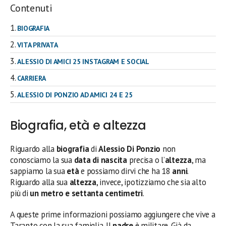
Contenuti
BIOGRAFIA
VITA PRIVATA
ALESSIO DI AMICI 25 INSTAGRAM E SOCIAL
CARRIERA
ALESSIO DI PONZIO AD AMICI 24 E 25
Biografia, età e altezza
Riguardo alla
biografia
di
Alessio Di Ponzio
non
conosciamo la sua
data di nascita
precisa o l’
altezza
, ma
sappiamo la sua
età
e possiamo dirvi che ha 18
anni
.
Riguardo alla sua
altezza
, invece, ipotizziamo che sia alto
più di
un metro e settanta centimetri
.
A queste prime informazioni possiamo aggiungere che vive a
Taranto con la sua famiglia. Il
padre
è militare. Già da