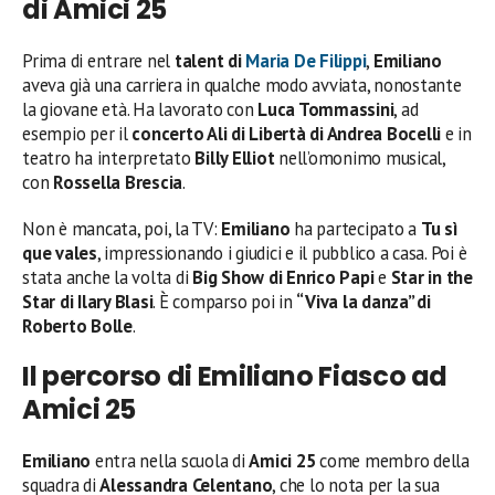
di Amici 25
Prima di entrare nel
talent di
Maria De Filippi
,
Emiliano
aveva già una carriera in qualche modo avviata, nonostante
la giovane età. Ha lavorato con
Luca Tommassini
, ad
esempio per il
concerto Ali di Libertà di Andrea Bocelli
e in
teatro ha interpretato
Billy Elliot
nell’omonimo musical,
con
Rossella Brescia
.
Non è mancata, poi, la TV:
Emiliano
ha partecipato a
Tu sì
que vales
, impressionando i giudici e il pubblico a casa. Poi è
stata anche la volta di
Big Show di Enrico Papi
e
Star in the
Star di Ilary Blasi
. È comparso poi in
“Viva la danza” di
Roberto Bolle
.
Il percorso di Emiliano Fiasco ad
Amici 25
Emiliano
entra nella scuola di
Amici 25
come membro della
squadra di
Alessandra Celentano
, che lo nota per la sua