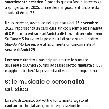
smarrimento artistico
. È proprio questa fase di incertezza
a spingerlo, nel
2025
, a rimettersi in gioco entrando nella
scuola di
Amici 25
.
Il suo ingresso, avvenuto nella puntata del
23 novembre
2025
, rappresenta un caso quasi unico:
il primo ex finalista
di X Factor a entrare ad Amici a distanza di un solo anno
.
Su Canale 5 ha avuto la possibilità di presentare l’inedito
Stupida Vita
.
Lorenzo
è ufficialmente un concorrente al
serale di Amici 25
.
Lorenzo
è riuscito a partecipare a tutte le puntate
del
serale di Amici 25
, fino ad essere eletto
finalista
e il 17
maggio si giocherà la possibilità di vincere il programma.
Stile musicale e personalità
artistica
Lo stile di Lorenzo Salvetti è fortemente legato al
cantautorato italiano
, con interpretazioni intense,