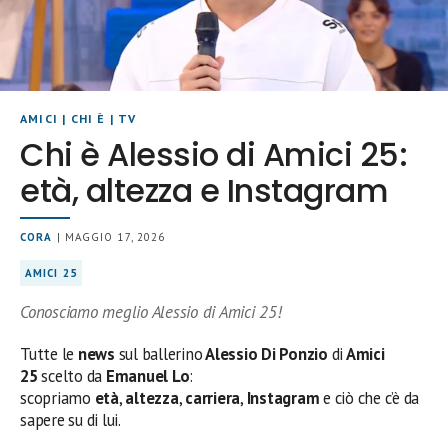
AMICI
|
CHI È
|
TV
Chi è Alessio di Amici 25:
età, altezza e Instagram
CORA
| MAGGIO 17, 2026
AMICI 25
Conosciamo meglio Alessio di Amici 25!
Tutte le
news
sul ballerino
Alessio Di Ponzio
di
Amici
25
scelto da
Emanuel Lo
:
scopriamo
età
,
altezza
,
carriera
,
Instagram
e ciò che c’è da
sapere su di lui.