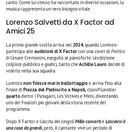
canto. Come lui stesso ha raccontato in diverse occasioni, la
musica rappresenta un vero bisogno vitale.
Lorenzo Salvetti da X Factor ad
Amici 25
La prima grande svolta arriva nel
2024
, quando Lorenzo
partecipa alle
audizioni di X Factor
con una cover di
Poetica
di Cesare Cremonini, eseguita al pianoforte. L’esibizione
colpisce pubblico e giudici, tanto che
Achille Lauro
decide di
volerlo nella sua squadra.
Lorenzo
non finisce mai in ballottaggio
e arriva fino alla
finale di
Piazza del Plebiscito a Napoli
, classificandosi
quarto
dietro I Patagarri, Les Votives e Mimì, diventando
uno dei finalisti più giovani della storia recente del
programma.
Dopo X Factor e l’uscita dei singoli
Mille concerti
e
Lasciarsi è
una cosa da grandi
, però, il cantante vive un periodo di