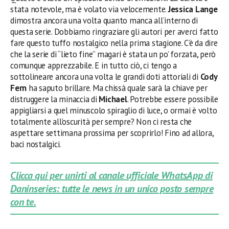
stata notevole, ma è volato via velocemente.
Jessica Lange
dimostra ancora una volta quanto manca all’interno di
questa serie. Dobbiamo ringraziare gli autori per averci fatto
fare questo tuffo nostalgico nella prima stagione. C’è da dire
che la serie di “lieto fine” magari è stata un po’ forzata, però
comunque apprezzabile. E in tutto ciò, ci tengo a
sottolineare ancora una volta le grandi doti attoriali di
Cody
Fern
ha saputo brillare. Ma chissà quale sarà la chiave per
distruggere la minaccia di
Michael
. Potrebbe essere possibile
appigliarsi a quel minuscolo spiraglio di luce, o ormai è volto
totalmente all’oscurità per sempre? Non ci resta che
aspettare settimana prossima per scoprirlo! Fino ad allora,
baci nostalgici.
Clicca qui per unirti al canale ufficiale WhatsApp di
Daninseries: tutte le news in un unico posto sempre
con te.