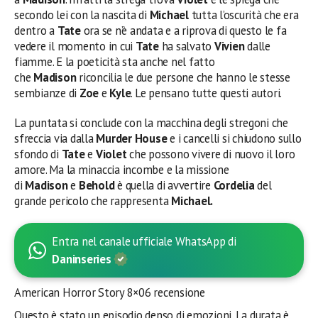
secondo lei con la nascita di
Michael
tutta l’oscurità che era
dentro a
Tate
ora se n’è andata e a riprova di questo le fa
vedere il momento in cui
Tate
ha salvato
Vivien
dalle
fiamme. E la poeticità sta anche nel fatto
che
Madison
riconcilia le due persone che hanno le stesse
sembianze di
Zoe
e
Kyle
. Le pensano tutte questi autori.
La puntata si conclude con la macchina degli stregoni che
sfreccia via dalla
Murder House
e i cancelli si chiudono sullo
sfondo di
Tate
e
Violet
che possono vivere di nuovo il loro
amore. Ma la minaccia incombe e la missione
di
Madison
e
Behold
è quella di avvertire
Cordelia
del
grande pericolo che rappresenta
Michael.
Entra nel canale ufficiale WhatsApp di
Daninseries
American Horror Story 8×06 recensione
Questo è stato un episodio denso di emozioni. La durata è