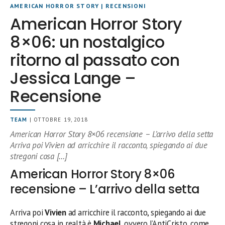
AMERICAN HORROR STORY
|
RECENSIONI
American Horror Story
8×06: un nostalgico
ritorno al passato con
Jessica Lange –
Recensione
TEAM
| OTTOBRE 19, 2018
American Horror Story 8×06 recensione – L’arrivo della setta
Arriva poi Vivien ad arricchire il racconto, spiegando ai due
stregoni cosa […]
American Horror Story 8×06
recensione – L’arrivo della setta
Arriva poi
Vivien
ad arricchire il racconto, spiegando ai due
stregoni cosa in realtà è
Michael
, ovvero l’AntiCristo, come