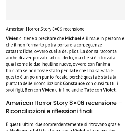
American Horror Story 8×06 recensione
Vivien
ci tiene a precisare che
Michael
è il male in persona e
che il non fermarlo potrà portare a conseguenze
catastrofiche, ovvero quelle del pilot. La donna racconta
anche di aver provato ad ucciderlo, ma che si è ritrovata
quasi come le due inquiline nuove, ovvero con l’anima
bruciata se non fosse stato per
Tate
che l’ha salvata. E
questo è un po’ un punto focale, perché questa è stata la
puntata delle riconciliazioni:
Constance
con quasi tutti i
suoi figli,
Ben
con
Vivien
e infine anche
Tate
con
Violet
.
American Horror Story 8×06 recensione –
Riconciliazioni e riflessioni finali
E questi ultimi due sorprendentemente si ritrovano grazie
a
Madison
. Infatti la strega trova
Violet
e le spiega che