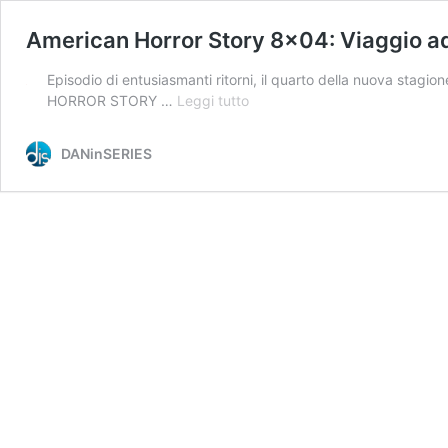
American Horror Story 8×04: Viaggio a
Episodio di entusiasmanti ritorni, il quarto della nuova stag
American
HORROR STORY …
Leggi tutto
Horror
Story
DANinSERIES
8×04:
Viaggio
ad
Hogwarts
–
Recensione