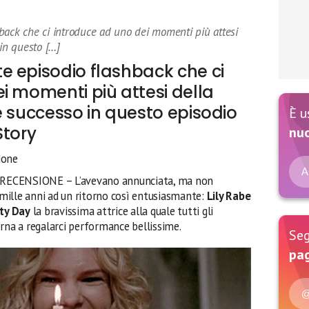
back che ci introduce ad uno dei momenti più attesi
 in questo […]
e episodio flashback che ci
i momenti più attesi della
è successo in questo episodio
È u
Story
nu
ione
A
CENSIONE – L’avevano annunciata, ma non
mille anni ad un ritorno così entusiasmante:
Lily Rabe
ty Day
la bravissima attrice alla quale tutti gli
rna a regalarci performance bellissime.
Seg
pag
@