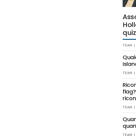
Ass
Holl
quiz
TEAM |
Qual
Islan
TEAM |
Rico
flag?
ricon
TEAM |
Quant
quan
TEAM |