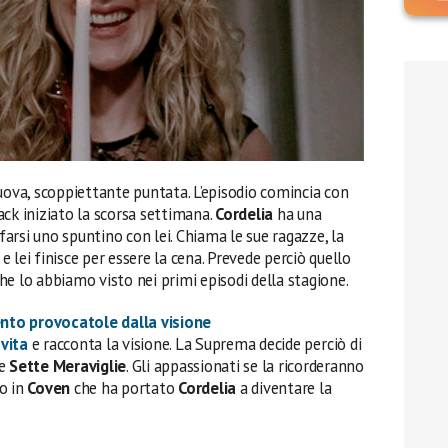
uova, scoppiettante puntata. L’episodio comincia con
ck iniziato la scorsa settimana.
Cordelia
ha una
 farsi uno spuntino con lei. Chiama le sue ragazze, la
 lei finisce per essere la cena. Prevede perciò quello
e lo abbiamo visto nei primi episodi della stagione.
nto provocatole dalla visione
vita
e racconta la visione. La Suprema decide perciò di
le
Sette Meraviglie
. Gli appassionati se la ricorderanno
o in
Coven
che ha portato
Cordelia
a diventare la