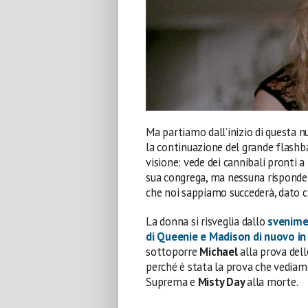
Ma partiamo dall’inizio di questa n
la continuazione del grande flashba
visione: vede dei cannibali pronti a
sua congrega, ma nessuna risponde e
che noi sappiamo succederà, dato ch
La donna si risveglia dallo
svenime
di
Queenie
e
Madison
di nuovo in 
sottoporre
Michael
alla prova del
perché è stata la prova che vediam
Suprema e
Misty Day
alla morte.