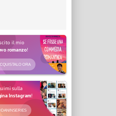
scito il mio
ovo romanzo
!
CQUISTALO ORA
uimi sulla
ina Instagram
!
DANINSERIES