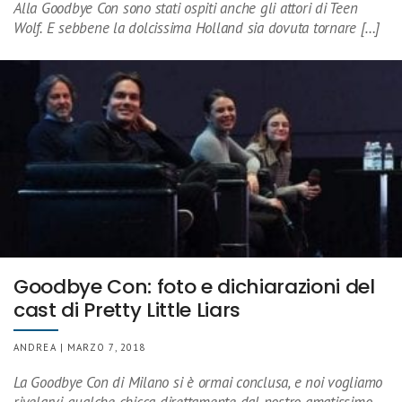
Alla Goodbye Con sono stati ospiti anche gli attori di Teen
Wolf. E sebbene la dolcissima Holland sia dovuta tornare […]
Goodbye Con: foto e dichiarazioni del
cast di Pretty Little Liars
ANDREA | MARZO 7, 2018
La Goodbye Con di Milano si è ormai conclusa, e noi vogliamo
rivelarvi qualche chicca direttamente dal nostro amatissimo