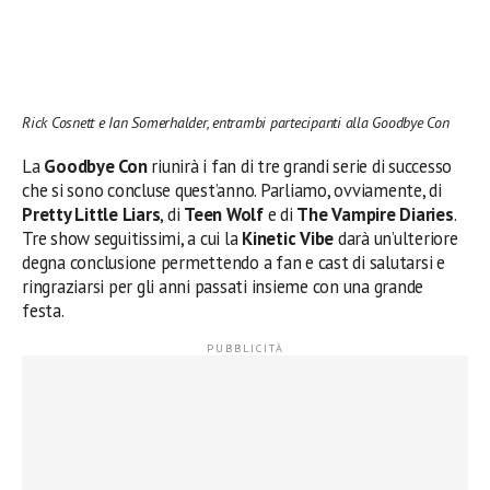
Rick Cosnett e Ian Somerhalder, entrambi partecipanti alla Goodbye Con
La
Goodbye Con
riunirà i fan di tre grandi serie di successo
che si sono concluse quest’anno. Parliamo, ovviamente, di
Pretty Little Liars
, di
Teen Wolf
e di
The Vampire Diaries
.
Tre show seguitissimi, a cui la
Kinetic Vibe
darà un’ulteriore
degna conclusione permettendo a fan e cast di salutarsi e
ringraziarsi per gli anni passati insieme con una grande
festa.