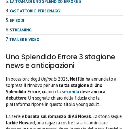
LA TRAMA DI UNO SPLENDIDO ERRORE 3
CAST, ATTORI E PERSONAGGI
EPISODI
STREAMING
TRAILER E VIDEO
Uno Splendido Errore 3 stagione
news e anticipazioni
In occasione degli
Upfronts
2025,
Netflix
ha annunciato a
sorpresa il rinnovo per una
terza stagione
di
Uno
Splendido Errore
, quando la
seconda
deve ancora
debuttare
. Un segnale chiaro della fiducia che la
piattaforma ripone in questo titolo young adult.
La serie è
basata sul romanzo di Ali Novak
. La storia segue
Jackie Howard
, una ragazza costretta a ricominciare
daccapo in un nuovo stato, dopo la morte della sua famiglia.