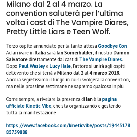
Milano dal 2 al 4 marzo. La
convention saluterà per l’ultima
volta i cast di The Vampire Diares,
Pretty Little Liars e Teen Wolf.
Terzo ospite annunciato per la tanto attesa
Goodbye Con
.
Ad arrivare in
Italia
sarà
Ian Somerhalder
, il nostro
Damon
Salvatore
direttamente dal cast di
The Vampire Diares
.
Dopo
Paul Wesley
e
Lucy Hale
, l’attore si unirà agli ospiti
dell’evento che si terrà a
Milano
dal
2
al
4 marzo 2018
.
Ancora segretissimo il luogo in cui si svolgerà la convention,
ma nelle prossime settimane ne sapremo qualcosa in più.
Come sempre, a rivelare la presenza di
Ian
è la
pagina
ufficiale
Kinetic Vibe
, che sta organizzando e gestendo
tutta la manifestazione.
https://www.facebook.com/kineticvibe/posts/19445178
85759888