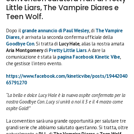
Little Liars, The Vampire Diares e
Teen Wolf.
Dopo il
grande annuncio di
Paul Wesley
, di
The Vampire
Diares
, è arrivata la seconda conferma ufficiale della
Goodbye Con
. Si tratta di
Lucy Hale
, alias la nostra amata
Aria Montgomery
di
Pretty Little Liars
. A dare la
comunicazione è stata la
pagina
Facebook
Kinetic Vibe
,
che gestisce l’intero evento.
https://www.facebook.com/kineticvibe/posts/19442040
65791270
“La bella e dolce Lucy Hale è la nuova ospite confermata per la
nostra Goodbye Con. Lucy si unirà a noi il 3 e il 4 marzo come
ospite Gold!”
La convention sarà una grande opportunità per salutare tre
grandi serie che abbiamo salutato quest’anno. Si tratta, oltre
naturalmente a
PLL
, di
The Vampire Diares
e
Teen Wolf
.