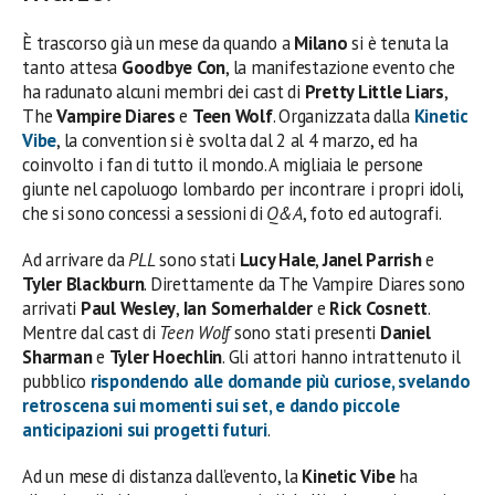
È trascorso già un mese da quando a
Milano
si è tenuta la
tanto attesa
Goodbye Con
, la manifestazione evento che
ha radunato alcuni membri dei cast di
Pretty Little Liars
,
The
Vampire Diares
e
Teen Wolf
. Organizzata dalla
Kinetic
Vibe
, la convention si è svolta dal 2 al 4 marzo, ed ha
coinvolto i fan di tutto il mondo. A migliaia le persone
giunte nel capoluogo lombardo per incontrare i propri idoli,
che si sono concessi a sessioni di
Q&A
, foto ed autografi.
Ad arrivare da
PLL
sono stati
Lucy Hale
,
Janel Parrish
e
Tyler Blackburn
. Direttamente da The Vampire Diares sono
arrivati
Paul Wesley
,
Ian Somerhalder
e
Rick Cosnett
.
Mentre dal cast di
Teen Wolf
sono stati presenti
Daniel
Sharman
e
Tyler Hoechlin
. Gli attori hanno intrattenuto il
pubblico
rispondendo alle domande più curiose, svelando
retroscena sui momenti sui set, e dando piccole
anticipazioni sui progetti futuri
.
Ad un mese di distanza dall’evento, la
Kinetic Vibe
ha