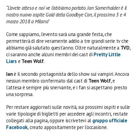
“L’avete atteso e noi ve l’abbiamo portato. Ian Somerhalder è il
nostro nuovo ospite Gold della Goodbye Con, il prossimo 3 e 4
marzo 2018 a Milano”
Come sappiamo, l’evento sarà una grande festa, che
permetterà di dire veramente addio a tre grandi serie tv che
abbiamo già salutato quest’anno. Oltre naturalmente a
TVD
,
ci saranno anche alcuni membri dei cast di
Pretty Little
Liars
e
Teen Wolf
.
Ian
è il secondo protagonista dello show sui vampiri. Ancora
nessun membro confermato dal cast di
Teen Wolf
, e
l’attesa è sempre più snervante, e i fan si aspettano presto
una sorpresa.
Per restare aggiornati sulle novità, sui prossimi ospiti e sulle
varie tipologie di biglietti per accedere agli incontri, restate
collegati alla pagina, oppure iscrivetevi al
gruppo ufficiale
Facebook
, creato appositamente per l’occasione.