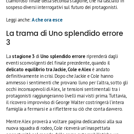
clamoroso finale della seconda stagione, che ha lasciato in
sospeso diversi interrogativi sul futuro dei protagonisti.
Leggi anche:
A che ora esce
La trama di Uno splendido errore
3
La
stagione 3
di
Uno splendido errore
riprenderà dagli
eventi sconvolgenti del finale precedente, quando il
delicato equilibrio tra Jackie, Cole e Alex
è andato
definitivamente in crisi. Dopo che Jackie e Cole hanno
ammesso i sentimenti che provano l’uno per l’altra, sotto gli
occhi inconsapevoli di Alex, le tensioni sentimentali tra i
protagonisti raggiungeranno livelli mai visti prima. Tuttavia,
il ricovero improvviso di George Walter costringerà l’intera
famiglia a fermarsi e a riflettere su ciò che conta davvero.
Mentre Alex proverà a voltare pagina dedicandosi alla sua
nuova squadra di rodeo, Cole riceverà un’inaspettata