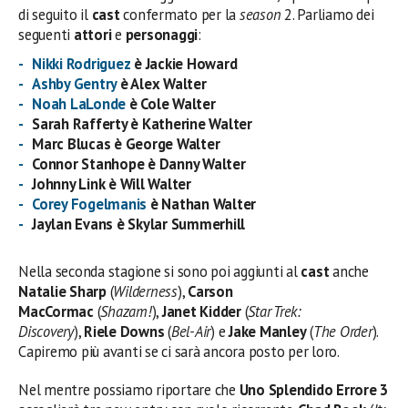
di seguito il
cast
confermato per la
season
2. Parliamo dei
seguenti
attori
e
personaggi
:
Nikki Rodriguez
è Jackie Howard
Ashby Gentry
è Alex Walter
Noah LaLonde
è Cole Walter
Sarah Rafferty è Katherine Walter
Marc Blucas è George Walter
Connor Stanhope è Danny Walter
Johnny Link è Will Walter
Corey Fogelmanis
è Nathan Walter
Jaylan Evans è Skylar Summerhill
Nella seconda stagione si sono poi aggiunti al
cast
anche
Natalie Sharp
(
Wilderness
),
Carson
MacCormac
(
Shazam!
),
Janet Kidder
(
Star Trek:
Discovery
),
Riele Downs
(
Bel-Air
) e
Jake Manley
(
The Order
).
Capiremo più avanti se ci sarà ancora posto per loro.
Nel mentre possiamo riportare che
Uno Splendido Errore 3