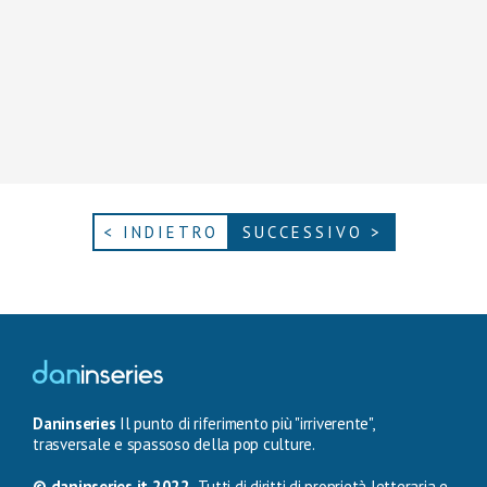
< INDIETRO
SUCCESSIVO >
Daninseries
Il punto di riferimento più "irriverente",
trasversale e spassoso della pop culture.
© daninseries.it 2022.
Tutti di diritti di proprietà letteraria e