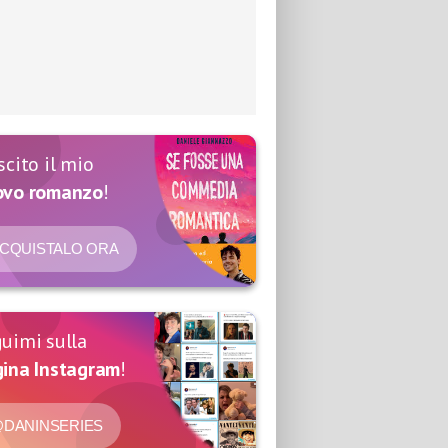
scito il mio
ovo romanzo
!
CQUISTALO ORA
uimi sulla
ina Instagram
!
DANINSERIES