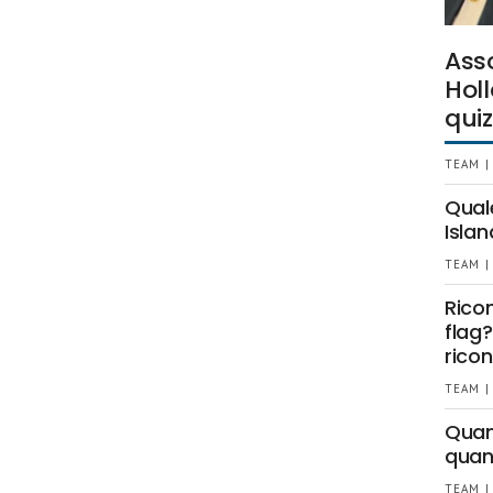
Ass
Holl
quiz
TEAM |
Qual
Islan
TEAM |
Rico
flag?
ricon
TEAM |
Quant
quan
TEAM |