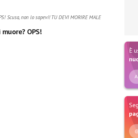
OPS! Scusa, non lo sapevi! TU DEVI MORIRE MALE
oi muore? OPS!
È u
nu
A
Seg
pag
@