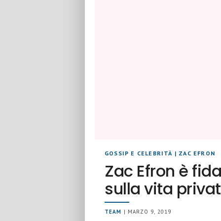
GOSSIP E CELEBRITÀ
|
ZAC EFRON
Zac Efron è fid
sulla vita priva
TEAM
| MARZO 9, 2019