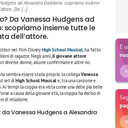
 Hudgens ad Alexandra Daddario: scopriamo insieme
’attore. Zac […]
ato? Da Vanessa Hudgens ad
 scopriamo insieme tutte le
ta dell’attore.
È u
 Bolton nel film Disney
High School Musical
, ha fatto
nu
lioni di ragazze. Negli anni,
il giovane attore
n diverse donne, alcune confermate e altre no.
A
ta sembra essere stata proprio la collega
Vanessa
ul set di
High School Musical
e, tra una canzone e
5. Ai tempi la coppia era vista come una delle più belle
se a causa della giovane età, la coppia ha deciso di
Seg
ni di relazione.
pag
on: da Vanessa Hudgens a Alexandra
@