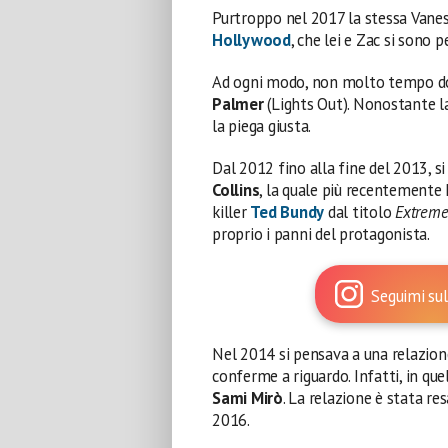
Purtroppo nel 2017 la stessa Vanes
Hollywood
, che lei e Zac si sono 
Ad ogni modo, non molto tempo dop
Palmer
(Lights Out). Nonostante la
la piega giusta.
Dal 2012 fino alla fine del 2013, s
Collins
, la quale più recentemente
killer
Ted Bundy
dal titolo
Extremel
proprio i panni del protagonista.
Seguimi sul
Nel 2014 si pensava a una relazio
conferme a riguardo. Infatti, in qu
Sami Mirò
. La relazione è stata res
2016.