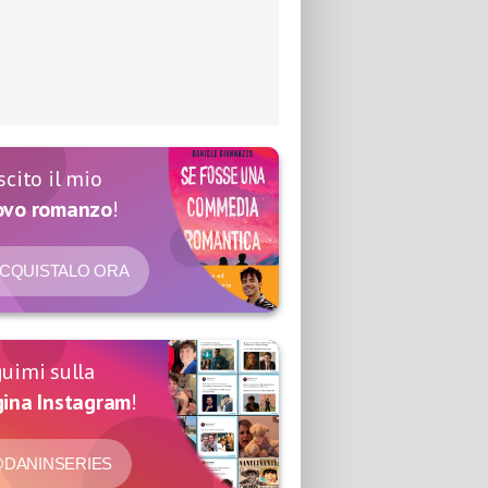
scito il mio
ovo romanzo
!
CQUISTALO ORA
uimi sulla
ina Instagram
!
DANINSERIES