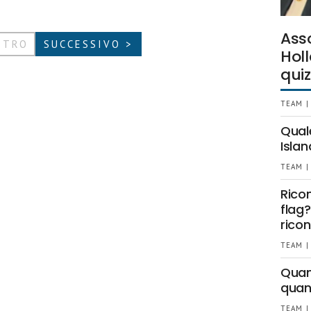
Ass
ETRO
SUCCESSIVO >
Holl
quiz
TEAM |
Qual
Islan
TEAM |
Rico
flag?
ricon
TEAM |
Quant
quan
TEAM |