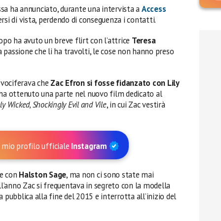
sa ha annunciato, durante una intervista a
Access
persi di vista, perdendo di conseguenza i contatti.
o ha avuto un breve flirt con l’attrice
Teresa
 passione che li ha travolti, le cose non hanno preso
i vociferava che
Zac Efron si fosse fidanzato con Lily
 ha ottenuto una parte nel nuovo film dedicato al
y Wicked, Shockingly Evil and Vile
, in cui Zac vestirà
 mio profilo ufficiale
Instagram
ne con
Halston Sage
, ma non ci sono state mai
ell’anno Zac si frequentava in segreto con la modella
a pubblica alla fine del 2015 e interrotta all’inizio del