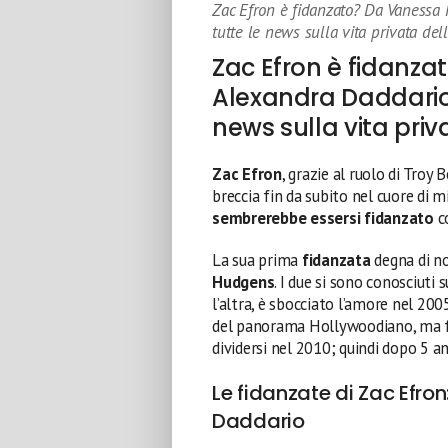
Zac Efron è fidanzato? Da Vanessa
tutte le news sulla vita privata dell
Zac Efron è fidanz
Alexandra Daddario:
news sulla vita priva
Zac Efron
, grazie al ruolo di Troy
breccia fin da subito nel cuore di mi
sembrerebbe essersi fidanzato
co
La sua prima
fidanzata
degna di no
Hudgens
. I due si sono conosciuti s
l’altra, è sbocciato l’amore nel 200
del panorama Hollywoodiano, ma for
dividersi nel 2010; quindi dopo 5 an
Le fidanzate di Zac Efr
Daddario