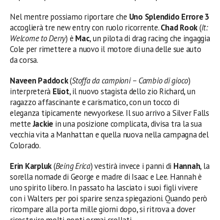
Nel mentre possiamo riportare che
Uno Splendido Errore 3
accoglierà tre new entry con ruolo ricorrente.
Chad Rook
(
It:
Welcome to Derry
) è
Mac
, un pilota di drag racing che ingaggia
Cole per rimettere a nuovo il motore di una delle sue auto
da corsa.
Naveen Paddock
(
Stoffa da campioni – Cambio di gioco
)
interpreterà
Eliot
, il nuovo stagista dello zio Richard, un
ragazzo affascinante e carismatico, con un tocco di
eleganza tipicamente newyorkese. Il suo arrivo a Silver Falls
mette
Jackie
in una posizione complicata, divisa tra la sua
vecchia vita a Manhattan e quella nuova nella campagna del
Colorado.
Erin Karpluk
(
Being Erica
) vestirà invece i panni di
Hannah
, la
sorella nomade di George e madre di Isaac e Lee. Hannah è
uno spirito libero. In passato ha lasciato i suoi figli vivere
con i Walters per poi sparire senza spiegazioni. Quando però
ricompare alla porta mille giorni dopo, si ritrova a dover
ricostruire molti ponti ormai crollati.