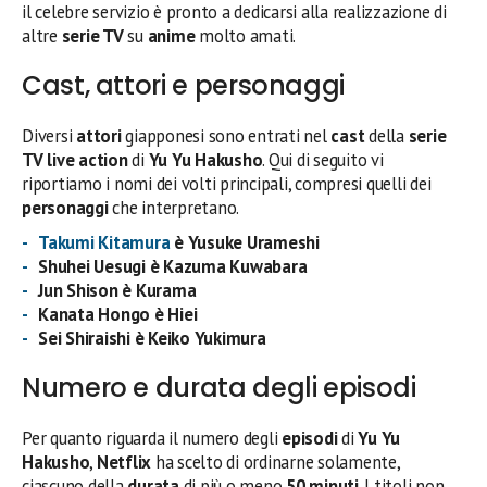
il celebre servizio è pronto a dedicarsi alla realizzazione di
altre
serie TV
su
anime
molto amati.
Cast, attori e personaggi
Diversi
attori
giapponesi sono entrati nel
cast
della
serie
TV live action
di
Yu Yu Hakusho
. Qui di seguito vi
riportiamo i nomi dei volti principali, compresi quelli dei
personaggi
che interpretano.
Takumi Kitamura
è Yusuke Urameshi
Shuhei Uesugi è Kazuma Kuwabara
Jun Shison è Kurama
Kanata Hongo è Hiei
Sei Shiraishi è Keiko Yukimura
Numero e durata degli episodi
Per quanto riguarda il numero degli
episodi
di
Yu Yu
Hakusho
,
Netflix
ha scelto di ordinarne solamente,
ciascuno della
durata
di più o meno
50 minuti
. I titoli non