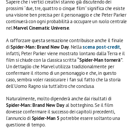
Sapere che i vertici creativi stanno già discutendo dei
prossimi “due, tre, quattro o cinque film” significa che esiste
una visione ben precisa per il personaggio e che Peter Parker
continuerà con ogni probabilità a occupare un ruolo centrale
nel
Marvel Cinematic Universe
.
A rafforzare questa sensazione contribuisce anche il finale
di
Spider-Man: Brand New Day
. Nella
scena post-credit
,
infatti, Peter Parker viene mostrato lontano dalla Terra e il
film si chiude con la classica scritta
“Spider-Man tornerà”
.
Un dettaglio che Marvel utilizza tradizionalmente per
confermare il ritorno di un personaggio e che, in questo
caso, sembra voler rassicurare i fan sul fatto che la storia
dell’Uomo Ragno sia tutt’altro che conclusa.
Naturalmente, molto dipenderà anche dai risultati di
Spider-Man: Brand New Day
al botteghino. Se il film
dovesse confermare il successo dei capitoli precedenti,
l’annuncio di
Spider-Man 5
potrebbe essere soltanto una
questione di tempo.