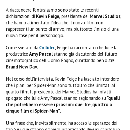
A riaccendere l’entusiasmo sono state le recenti
dichiarazioni di
Kevin Feige
, presidente dei
Marvel Studios
,
che hanno alimentato l’idea che il nuovo film non
rappresenti un punto di arrivo, ma piuttosto l’inizio di una
nuova fase per il personaggio.
Come svelato da
Collider
, Feige ha raccontato che lui e la
produttrice
Amy Pascal
stanno già discutendo del futuro
cinematografico dell’Uomo Ragno, guardando ben oltre
Brand New Day
.
Nel corso dell’intervista, Kevin Feige ha lasciato intendere
che i piani per Spider-Man sono tutt’altro che limitati al
quarto film. Il presidente dei Marvel Studios ha infatti
spiegato che lui e Amy Pascal stanno ragionando su
“quelli
che potrebbero essere i prossimi due, tre, quattro o
cinque film di Spider-Man”
.
Una frase che, inevitabilmente, ha acceso le speranze dei
fan. Se i due stanno davvero pianificando diversi capitoli in