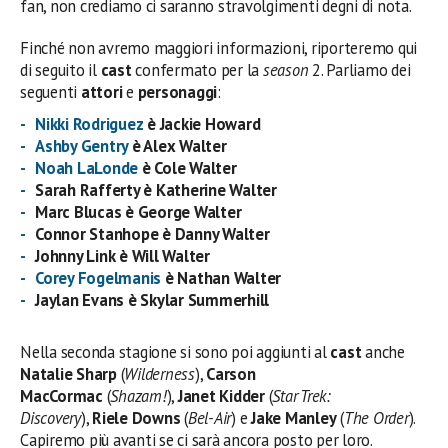
fan, non crediamo ci saranno stravolgimenti degni di nota.
Finché non avremo maggiori informazioni, riporteremo qui
di seguito il
cast
confermato per la
season
2. Parliamo dei
seguenti
attori
e
personaggi
:
Nikki Rodriguez
è Jackie Howard
Ashby Gentry
è Alex Walter
Noah LaLonde
è Cole Walter
Sarah Rafferty è Katherine Walter
Marc Blucas è George Walter
Connor Stanhope è Danny Walter
Johnny Link è Will Walter
Corey Fogelmanis
è Nathan Walter
Jaylan Evans è Skylar Summerhill
Nella seconda stagione si sono poi aggiunti al
cast
anche
Natalie Sharp
(
Wilderness
),
Carson
MacCormac
(
Shazam!
),
Janet Kidder
(
Star Trek:
Discovery
),
Riele Downs
(
Bel-Air
) e
Jake Manley
(
The Order
).
Capiremo più avanti se ci sarà ancora posto per loro.