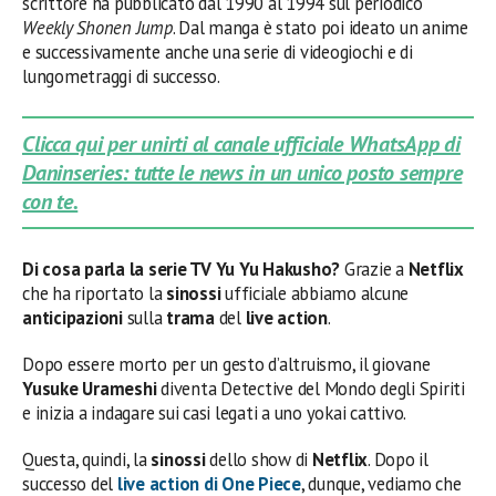
scrittore ha pubblicato dal 1990 al 1994 sul periodico
Weekly Shonen Jump
. Dal manga è stato poi ideato un anime
e successivamente anche una serie di videogiochi e di
lungometraggi di successo.
Clicca qui per unirti al canale ufficiale WhatsApp di
Daninseries: tutte le news in un unico posto sempre
con te.
Di cosa parla la serie TV Yu Yu Hakusho?
Grazie a
Netflix
che ha riportato la
sinossi
ufficiale abbiamo alcune
anticipazioni
sulla
trama
del
live action
.
Dopo essere morto per un gesto d’altruismo, il giovane
Yusuke Urameshi
diventa Detective del Mondo degli Spiriti
e inizia a indagare sui casi legati a uno yokai cattivo.
Questa, quindi, la
sinossi
dello show di
Netflix
. Dopo il
successo del
live action di One Piece
, dunque, vediamo che