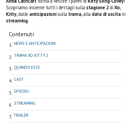
Anna Cathcart
torna a vestire i panni di
Kitty Song-Covey
!
Scopriamo insieme tutti i dettagli sulla
stagione 2
di
Xo,
Kitty
, dalle
anticipazioni
sulla
trama
, alla
data di uscita
in
streaming
.
Contenuti
NEWS E ANTICIPAZIONI
TRAMA XO KITTY 2
QUANDO ESCE
CAST
EPISODI
STREAMING
TRAILER