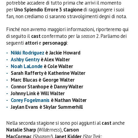
potrebbe accadere di tutto prima che arrivi il momento
per
Uno Splendio Errore 3 stagione
di raggiungere i suoi
fan, non crediamo ci saranno stravolgimenti degni di nota.
Finché non avremo maggiori informazioni, riporteremo qui
di seguito il
cast
confermato per la
season
2. Parliamo dei
seguenti
attori
e
personaggi
:
Nikki Rodriguez
è Jackie Howard
Ashby Gentry
è Alex Walter
Noah LaLonde
è Cole Walter
Sarah Rafferty è Katherine Walter
Marc Blucas è George Walter
Connor Stanhope è Danny Walter
Johnny Link è Will Walter
Corey Fogelmanis
è Nathan Walter
Jaylan Evans è Skylar Summerhill
Nella seconda stagione si sono poi aggiunti al
cast
anche
Natalie Sharp
(
Wilderness
),
Carson
MacCormac
(
Shazam!
),
Janet Kidder
(
Star Trek: