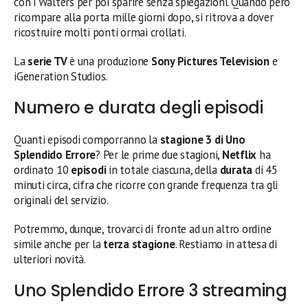
con i Walters per poi sparire senza spiegazioni. Quando però
ricompare alla porta mille giorni dopo, si ritrova a dover
ricostruire molti ponti ormai crollati.
La
serie TV
è una produzione
Sony Pictures Television
e
iGeneration Studios.
Numero e durata degli episodi
Quanti episodi comporranno la
stagione 3 di Uno
Splendido Errore
? Per le prime due stagioni,
Netflix
ha
ordinato 10
episodi
in totale ciascuna, della
durata
di 45
minuti circa, cifra che ricorre con grande frequenza tra gli
originali del servizio.
Potremmo, dunque, trovarci di fronte ad un altro ordine
simile anche per la
terza stagione
. Restiamo in attesa di
ulteriori novità.
Uno Splendido Errore 3 streaming