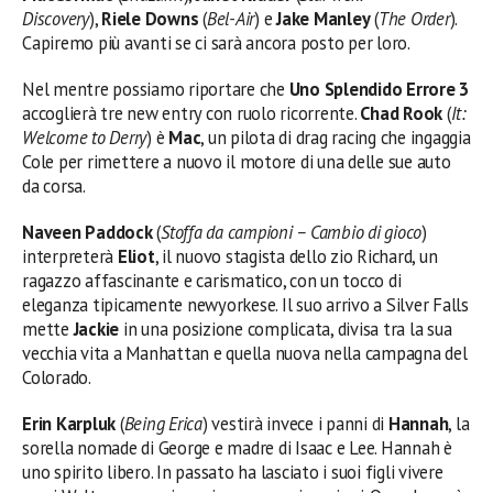
Discovery
),
Riele Downs
(
Bel-Air
) e
Jake Manley
(
The Order
).
Capiremo più avanti se ci sarà ancora posto per loro.
Nel mentre possiamo riportare che
Uno Splendido Errore 3
accoglierà tre new entry con ruolo ricorrente.
Chad Rook
(
It:
Welcome to Derry
) è
Mac
, un pilota di drag racing che ingaggia
Cole per rimettere a nuovo il motore di una delle sue auto
da corsa.
Naveen Paddock
(
Stoffa da campioni – Cambio di gioco
)
interpreterà
Eliot
, il nuovo stagista dello zio Richard, un
ragazzo affascinante e carismatico, con un tocco di
eleganza tipicamente newyorkese. Il suo arrivo a Silver Falls
mette
Jackie
in una posizione complicata, divisa tra la sua
vecchia vita a Manhattan e quella nuova nella campagna del
Colorado.
Erin Karpluk
(
Being Erica
) vestirà invece i panni di
Hannah
, la
sorella nomade di George e madre di Isaac e Lee. Hannah è
uno spirito libero. In passato ha lasciato i suoi figli vivere