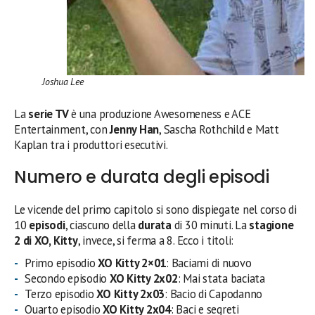
Joshua Lee
La
serie TV
è una produzione Awesomeness e ACE
Entertainment, con
Jenny Han
, Sascha Rothchild e Matt
Kaplan tra i produttori esecutivi.
Numero e durata degli episodi
Le vicende del primo capitolo si sono dispiegate nel corso di
10
episodi
, ciascuno della
durata
di 30 minuti. La
stagione
2 di XO, Kitty
, invece, si ferma a 8. Ecco i titoli:
Primo episodio
XO Kitty
2×01
: Baciami di nuovo
Secondo episodio
XO Kitty
2x
02
: Mai stata baciata
Terzo episodio
XO Kitty
2
x
03
: Bacio di Capodanno
Quarto episodio
XO Kitty
2x
04
: Baci e segreti