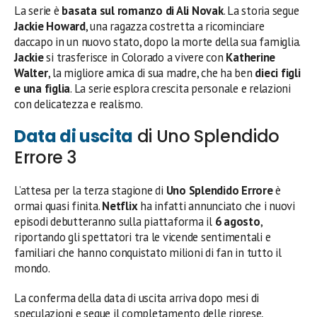
La serie è
basata sul romanzo di Ali Novak
. La storia segue
Jackie Howard
, una ragazza costretta a ricominciare
daccapo in un nuovo stato, dopo la morte della sua famiglia.
Jackie
si trasferisce in Colorado a vivere con
Katherine
Walter
, la migliore amica di sua madre, che ha ben
dieci figli
e una figlia
. La serie esplora crescita personale e relazioni
con delicatezza e realismo.
Data di uscita
di Uno Splendido
Errore 3
L’attesa per la terza stagione di
Uno Splendido Errore
è
ormai quasi finita.
Netflix
ha infatti annunciato che i nuovi
episodi debutteranno sulla piattaforma il
6 agosto
,
riportando gli spettatori tra le vicende sentimentali e
familiari che hanno conquistato milioni di fan in tutto il
mondo.
La conferma della data di uscita arriva dopo mesi di
speculazioni e segue il completamento delle riprese,