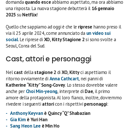
domanda
quando esce
abbiamo aspettato, ma ora abbiamo
una risposta. La nuova stagione debutterà il
16 gennaio
2025
su
Netflix
!
Quello che sappiamo ad oggi è che le
riprese
hanno preso il
via il 25 aprile 2024, come annunciato da
un video sui
social
. Le riprese di
XO, Kitty Stagione 2
si sono svolte a
Seoul, Corea del Sud.
Cast, attori e personaggi
Nel
cast
della
stagione 2
di
XO, Kitty
ci aspettiamo il
ritorno ovviamente di
Anna Cathcart
, nei panni di
Katherine “Kitty” Song-Covey
. Lo stesso dovrebbe valere
anche per
Choi Min-yeong
, interprete di
Dae
, il primo
amore della protagonista. Al loro fianco, inoltre, dovremmo
rivedere i seguenti
attori
con i rispettivi
personaggi
:
Anthony Keyvan
è Quincy “Q” Shabazian
Gia Kim
è Yuri Han
Sang Heon Lee
è Min Ho