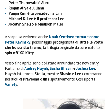
Peter Thurnwald è Alex
Regan Aliya è Juliana
Yunjin Kim è la preside Jina Lim
Michael K. Lee è il professor Lee
Jocelyn Shelfo è Madison Miller
A sorpresa vedremo anche
Noah Centineo tornare come
Peter Kavinsky
, personaggio protagonista di
Tutte le volte
che ho scritto ti amo
, la trilogia originale da cui è nato lo
spin off XO Kitty
.
Verso fine aprile sono poi state annunciate tre new entry.
Parliamo di
Audrey Huynh
,
Sasha Bhasin
e
Joshua Lee
.
Huynh
interpreta
Stella
, mentre
Bhasin
e
Lee
ricorreranno
nei ruoli di
Praveena
e
Jin
rispettivamente. Così riporta
Variety
.