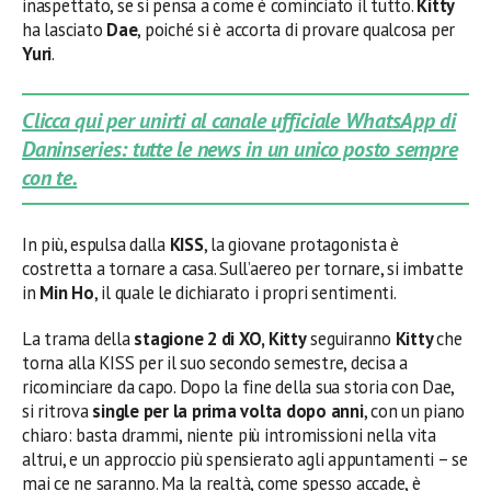
inaspettato, se si pensa a come è cominciato il tutto.
Kitty
ha lasciato
Dae
, poiché si è accorta di provare qualcosa per
Yuri
.
Clicca qui per unirti al canale ufficiale WhatsApp di
Daninseries: tutte le news in un unico posto sempre
con te.
In più, espulsa dalla
KISS
, la giovane protagonista è
costretta a tornare a casa. Sull’aereo per tornare, si imbatte
in
Min Ho
, il quale le dichiarato i propri sentimenti.
La trama della
stagione 2 di XO, Kitty
seguiranno
Kitty
che
torna alla KISS per il suo secondo semestre, decisa a
ricominciare da capo. Dopo la fine della sua storia con Dae,
si ritrova
single per la prima volta dopo anni
, con un piano
chiaro: basta drammi, niente più intromissioni nella vita
altrui, e un approccio più spensierato agli appuntamenti – se
mai ce ne saranno. Ma la realtà, come spesso accade, è