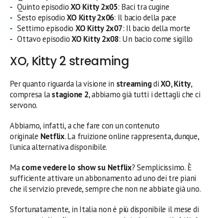
Quinto episodio
XO Kitty
2
x
05
: Baci tra cugine
Sesto episodio
XO Kitty
2
x
06
: Il bacio della pace
Settimo episodio
XO Kitty
2
x
07
: Il bacio della morte
Ottavo episodio
XO Kitty
2
x
08
: Un bacio come sigillo
XO, Kitty 2 streaming
Per quanto riguarda la visione in
streaming
di
XO, Kitty
,
compresa la
stagione 2
, abbiamo già tutti i dettagli che ci
servono.
Abbiamo, infatti, a che fare con un contenuto
originale
Netflix
. La fruizione online rappresenta, dunque,
l’unica alternativa disponibile.
Ma
come vedere lo show su Netflix
? Semplicissimo. È
sufficiente attivare un abbonamento ad uno dei tre piani
che il servizio prevede, sempre che non ne abbiate già uno.
Sfortunatamente, in Italia non è più disponibile il mese di