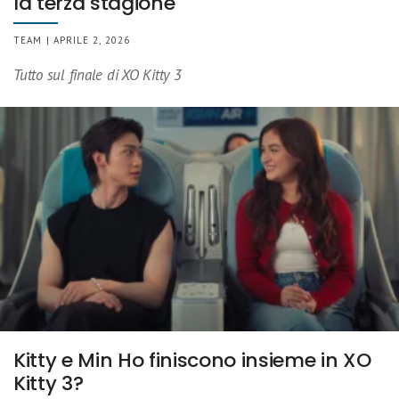
la terza stagione
TEAM | APRILE 2, 2026
Tutto sul finale di XO Kitty 3
Kitty e Min Ho finiscono insieme in XO
Kitty 3?