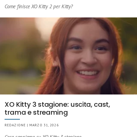
Come finisce XO Kitty 2 per Kitty?
XO Kitty 3 stagione: uscita, cast,
trama e streaming
REDAZIONE | MARZO 31, 2026
Cosa sappiamo su XO Kitty 3 stagione