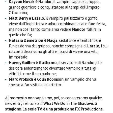
Kayvan Novak è Nandor
, il vampiro capo del gruppo,
grande guerriero e conquistatore ai tempi dell’Impero
Ottomano;
Matt Berry è Lazslo
, il vampiro più bizzarro e goffo,
viene dall’Inghilterra e adora combinare guai e fare festa,
ma non così tanto come ama vedere
Nandor
fallire in
quello che fa;
Natasia Demetriou è Nadja
, seduttrice e tentatrice, è
l’unica donna del gruppo, nonché compagna di
Lazslo
, i cui
racconti descrivono gli alti e i bassi di vivere una vita
immortale;
Harvey Guillen è Guillermo
, il servitore di
Nandor
, che
desidera ardentemente diventare vampiro a tutti gli
effetti come il suo padrone;
Mark Proksch è Colin Robinson
, un vampiro che va
spesso a far visita al quartetto.
Al momento non sappiamo, poi, se conosceremo qualche
new entry nel corso di
What We Do in the Shadows 3
stagione
.
La
serie TV
è una produzione
FX Productions
.