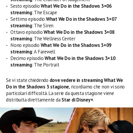
Sesto episodio
What We Do in the Shadows 3×06
streaming
: The Escape
Settimo episodio
What We Do in the Shadows 3×07
streaming
: The Siren
Ottavo episodio
What We Do in the Shadows 3×08
streaming
: The Wellness Center
Nono episodio
What We Do in the Shadows 3×09
streaming
: A Farewell
Decimo episodio
What We Do in the Shadows 3×10
streaming
: The Portrait
Se vi state chiedendo
dove vedere in streaming What We
Do in the Shadows 3 stagione
, ricordiamo che non vi sono
particolari difficoltà. La serie da questa stagione viene
distribuita direttamente da
Star di Disney+
.