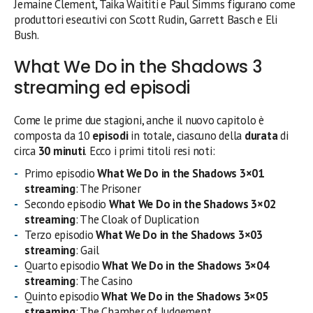
Jemaine Clement, Taika Waititi e Paul Simms figurano come
produttori esecutivi con Scott Rudin, Garrett Basch e Eli
Bush.
What We Do in the Shadows 3
streaming ed episodi
Come le prime due stagioni, anche il nuovo capitolo è
composta da 10
episodi
in totale, ciascuno della
durata
di
circa
30 minuti
.
Ecco i primi titoli resi noti:
Primo episodio
What We Do in the Shadows 3×01
streaming
: The Prisoner
Secondo episodio
What We Do in the Shadows 3×02
streaming
: The Cloak of Duplication
Terzo episodio
What We Do in the Shadows 3×03
streaming
: Gail
Quarto episodio
What We Do in the Shadows 3×04
streaming
: The Casino
Quinto episodio
What We Do in the Shadows 3×05
streaming
: The Chamber of Judgement