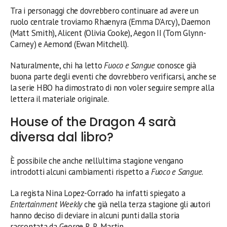
Tra i personaggi che dovrebbero continuare ad avere un
ruolo centrale troviamo Rhaenyra (Emma D’Arcy), Daemon
(Matt Smith), Alicent (Olivia Cooke), Aegon II (Tom Glynn-
Carney) e Aemond (Ewan Mitchell).
Naturalmente, chi ha letto
Fuoco e Sangue
conosce già
buona parte degli eventi che dovrebbero verificarsi, anche se
la serie HBO ha dimostrato di non voler seguire sempre alla
lettera il materiale originale.
House of the Dragon 4 sarà
diversa dal libro?
È possibile che anche nell’ultima stagione vengano
introdotti alcuni cambiamenti rispetto a
Fuoco e Sangue
.
La regista Nina Lopez-Corrado ha infatti spiegato a
Entertainment Weekly
che già nella terza stagione gli autori
hanno deciso di deviare in alcuni punti dalla storia
raccontata da George R. R. Martin.