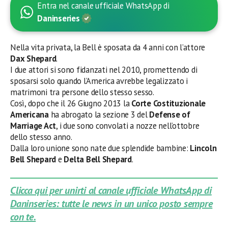
Entra nel canale ufficiale WhatsApp di
Daninseries
Nella vita privata, la Bell è sposata da 4 anni con l’attore
Dax Shepard
.
I due attori si sono fidanzati nel 2010, promettendo di
sposarsi solo quando l’America avrebbe legalizzato i
matrimoni tra persone dello stesso sesso.
Così, dopo che il 26 Giugno 2013 la
Corte Costituzionale
Americana
ha abrogato la sezione 3 del
Defense of
Marriage Act
, i due sono convolati a nozze nell’ottobre
dello stesso anno.
Dalla loro unione sono nate due splendide bambine:
Lincoln
Bell Shepard
e
Delta Bell Shepard
.
Clicca qui per unirti al canale ufficiale WhatsApp di
Daninseries: tutte le news in un unico posto sempre
con te.