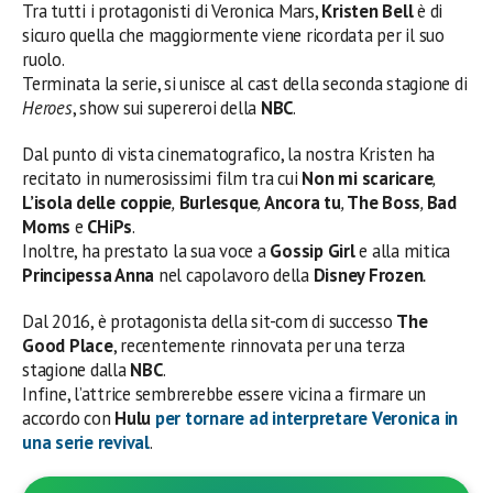
Tra tutti i protagonisti di Veronica Mars,
Kristen Bell
è di
sicuro quella che maggiormente viene ricordata per il suo
ruolo.
Terminata la serie, si unisce al cast della seconda stagione di
Heroes
, show sui supereroi della
NBC
.
Dal punto di vista cinematografico, la nostra Kristen ha
recitato in numerosissimi film tra cui
Non mi scaricare
,
L’isola delle coppie
,
Burlesque
,
Ancora tu
,
The Boss
,
Bad
Moms
e
CHiPs
.
Inoltre, ha prestato la sua voce a
Gossip Girl
e alla mitica
Principessa Anna
nel capolavoro della
Disney Frozen
.
Dal 2016, è protagonista della sit-com di successo
The
Good Place
, recentemente rinnovata per una terza
stagione dalla
NBC
.
Infine, l’attrice sembrerebbe essere vicina a firmare un
accordo con
Hulu
per tornare ad interpretare Veronica in
una serie revival
.