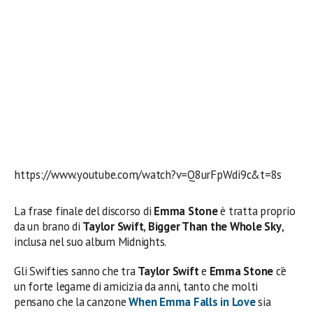
https://www.youtube.com/watch?v=Q8urFpWdi9c&t=8s
La frase finale del discorso di
Emma Stone
è tratta proprio
da un brano di
Taylor Swift
,
Bigger Than the Whole Sky
,
inclusa nel suo album Midnights.
Gli Swifties sanno che tra
Taylor Swift
e
Emma Stone
c’è
un forte legame di amicizia da anni, tanto che molti
pensano che la canzone
When Emma Falls in Love
sia