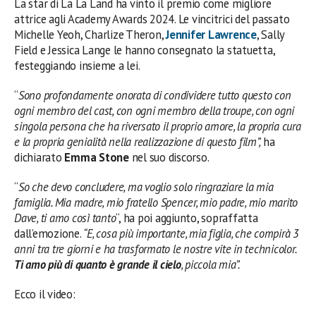
La star di La La Land ha vinto il premio come migliore
attrice agli Academy Awards 2024. Le vincitrici del passato
Michelle Yeoh, Charlize Theron,
Jennifer Lawrence
, Sally
Field e Jessica Lange le hanno consegnato la statuetta,
festeggiando insieme a lei.
“
Sono profondamente onorata di condividere tutto questo con
ogni membro del cast, con ogni membro della troupe, con ogni
singola persona che ha riversato il proprio amore, la propria cura
e la propria genialità nella realizzazione di questo film”,
ha
dichiarato
Emma Stone
nel suo discorso.
“
So che devo concludere, ma voglio solo ringraziare la mia
famiglia. Mia madre, mio fratello Spencer, mio padre, mio marito
Dave, ti amo così tanto
“, ha poi aggiunto, sopraffatta
dall’emozione.
“E, cosa più importante, mia figlia, che compirà 3
anni tra tre giorni e ha trasformato le nostre vite in technicolor.
Ti amo più di quanto è grande il cielo
, piccola mia”.
Ecco il video: