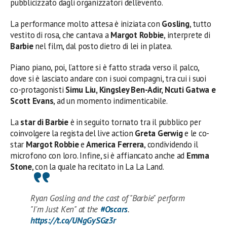
pubblicizzato dagli organizzatori dell’evento.
La performance molto attesa è iniziata con
Gosling
, tutto
vestito di rosa, che cantava a
Margot Robbie
, interprete di
Barbie
nel film, dal posto dietro di lei in platea.
Piano piano, poi, l’attore si è fatto strada verso il palco,
dove si è lasciato andare con i suoi compagni, tra cui i suoi
co-protagonisti
Simu Liu, Kingsley Ben-Adir, Ncuti Gatwa e
Scott Evans
, ad un momento indimenticabile.
La
star di Barbie
è in seguito tornato tra il pubblico per
coinvolgere la regista del live action
Greta Gerwig
e le co-
star
Margot Robbie
e
America Ferrera
, condividendo il
microfono con loro. Infine, si è affiancato anche ad
Emma
Stone
, con la quale ha recitato in La La Land.
Ryan Gosling and the cast of "Barbie" perform
"I'm Just Ken" at the
#Oscars
.
https://t.co/UNgGySGz3r