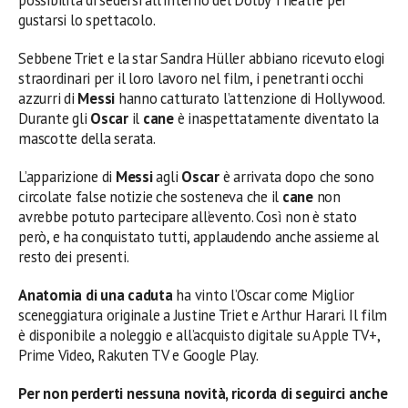
possibilità di sedersi all’interno del Dolby Theatre per
gustarsi lo spettacolo.
Sebbene Triet e la star Sandra Hüller abbiano ricevuto elogi
straordinari per il loro lavoro nel film, i penetranti occhi
azzurri di
Messi
hanno catturato l’attenzione di Hollywood.
Durante gli
Oscar
il
cane
è inaspettatamente diventato la
mascotte della serata.
L’apparizione di
Messi
agli
Oscar
è arrivata dopo che sono
circolate false notizie che sosteneva che il
cane
non
avrebbe potuto partecipare all’evento. Così non è stato
però, e ha conquistato tutti, applaudendo anche assieme al
resto dei presenti.
Anatomia di una caduta
ha vinto l’Oscar come Miglior
sceneggiatura originale a Justine Triet e Arthur Harari. Il film
è disponibile a noleggio e all’acquisto digitale su Apple TV+,
Prime Video, Rakuten TV e Google Play.
Per non perderti nessuna novità, ricorda di seguirci anche