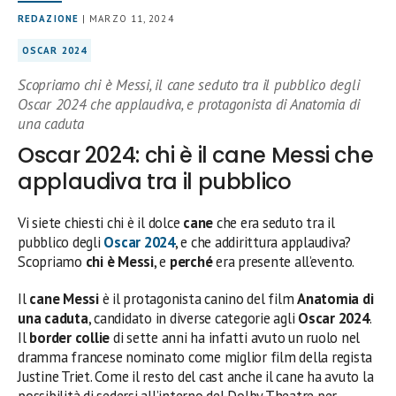
REDAZIONE
| MARZO 11, 2024
OSCAR 2024
Scopriamo chi è Messi, il cane seduto tra il pubblico degli
Oscar 2024 che applaudiva, e protagonista di Anatomia di
una caduta
Oscar 2024: chi è il cane Messi che
applaudiva tra il pubblico
Vi siete chiesti chi è il dolce
cane
che era seduto tra il
pubblico degli
Oscar 2024
, e che addirittura applaudiva?
Scopriamo
chi è Messi
, e
perché
era presente all’evento.
Il
cane Messi
è il protagonista canino del film
Anatomia di
una caduta
, candidato in diverse categorie agli
Oscar 2024
.
Il
border collie
di sette anni ha infatti avuto un ruolo nel
dramma francese nominato come miglior film della regista
Justine Triet. Come il resto del cast anche il cane ha avuto la