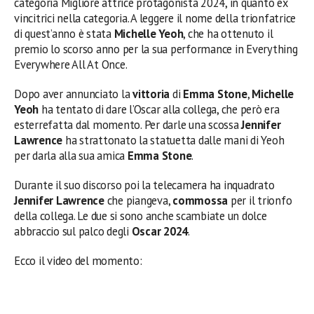
categoria Migliore attrice protagonista 2024, in quanto ex
vincitrici nella categoria. A leggere il nome della trionfatrice
di quest’anno è stata
Michelle Yeoh
, che ha ottenuto il
premio lo scorso anno per la sua performance in Everything
Everywhere All At Once.
Dopo aver annunciato la
vittoria
di
Emma Stone
,
Michelle
Yeoh
ha tentato di dare l’Oscar alla collega, che però era
esterrefatta dal momento. Per darle una scossa
Jennifer
Lawrence
ha strattonato la statuetta dalle mani di Yeoh
per darla alla sua amica
Emma Stone
.
Durante il suo discorso poi la telecamera ha inquadrato
Jennifer Lawrence
che piangeva,
commossa
per il trionfo
della collega. Le due si sono anche scambiate un dolce
abbraccio sul palco degli
Oscar 2024
.
Ecco il video del momento: