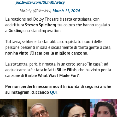
pic.twitter.com/00hd0Jw8cy
— Variety (@Variety)
March 11, 2024
La reazione nel Dolby Theatre è stata entusiasta, con
addirittura
Steven Spielberg
tra coloro che hanno regalato
a
Gosling
una standing ovation.
Tuttavia, sebbene la star abbia conquistato i cuori delle
persone presenti in sala e sicuramente di tanta gente a casa,
non ha vinto l’Oscar per la migliore canzone
.
La statuetta, però, è rimasta in un certo senso “in casa”: ad
aggiudicarsela è stata infatti
Billie Eilish
, che ha vinto per la
canzone di
Barbie What Was I Made For?
.
Per non perderti nessuna novità, ricorda di seguirci anche
su Instagram, cliccando
QUI
.