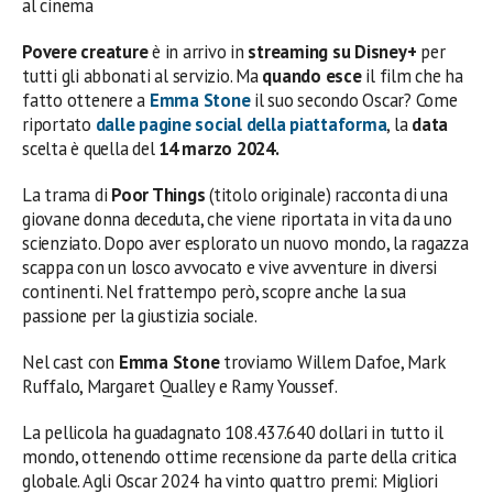
al cinema
Povere creature
è in arrivo in
streaming su Disney+
per
tutti gli abbonati al servizio. Ma
quando esce
il film che ha
fatto ottenere a
Emma Stone
il suo secondo Oscar? Come
riportato
dalle pagine social della piattaforma
, la
data
scelta è quella del
14 marzo 2024.
La trama di
Poor Things
(titolo originale) racconta di una
giovane donna deceduta, che viene riportata in vita da uno
scienziato. Dopo aver esplorato un nuovo mondo, la ragazza
scappa con un losco avvocato e vive avventure in diversi
continenti. Nel frattempo però, scopre anche la sua
passione per la giustizia sociale.
Nel cast con
Emma Stone
troviamo Willem Dafoe, Mark
Ruffalo, Margaret Qualley e Ramy Youssef.
La pellicola
ha guadagnato 108.437.640 dollari in tutto il
mondo, ottenendo ottime recensione da parte della critica
globale. Agli Oscar 2024 ha vinto quattro premi: Migliori