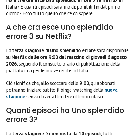
Ma
a che ora esce Uno splendido errore 3 su Netflix in
Italia
? E quanti episodi saranno disponibili fin dal primo
giorno? Ecco tutto quello che c’è da sapere.
A che ora esce Uno splendido
errore 3 su Netflix?
La
terza stagione di Uno splendido errore
sarà disponibile
su
Netflix dalle ore 9:00 del mattino di giovedì 6 agosto
2026
, seguendo il consueto orario di pubblicazione della
piattaforma per le nuove uscite in Italia.
Ciò significa che, allo scoccare delle
9:00
, gli abbonati
potranno iniziare subito il binge-watching della
nuova
stagione
senza dover attendere ulteriori rilasci.
Quanti episodi ha Uno splendido
errore 3?
La
terza stagione è composta da 10 episodi
, tutti