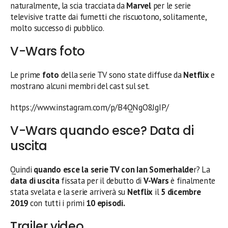
naturalmente, la scia tracciata da
Marvel
per le serie
televisive tratte dai fumetti che riscuotono, solitamente,
molto successo di pubblico.
V-Wars foto
Le prime
foto
della serie TV sono state diffuse da
Netflix
e
mostrano alcuni membri del cast sul set.
https://www.instagram.com/p/B4QNgO8JgIP/
V-Wars quando esce? Data di
uscita
Quindi
quando esce la serie TV con Ian Somerhalde
r? La
data di uscita
fissata per il debutto di
V-Wars
è finalmente
stata svelata e la serie arriverà su
Netflix
il
5 dicembre
2019
con tutti i primi
10 episodi.
Trailer video