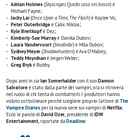
Adrian Holmes
(
Skyscraper, Quella casa nel bosco
) è
Michael Fayne;
Jacky Lai
(
Once Upon a Time, The Flash
) è Kaylee Vo;
Peter Outerbridge
è Calix Niklos;
Kyle Breitkopf
è Dez;
Kimberly-Sue Murray
è Danika Dubov;
Laura Vandervoort
(
Smallville
) è Mila Dubov;
Sydney Meyer
(
Shadowhunters
) è Ava O’Malley;
Teddy Moynihan
è Jergen Weber;
Greg Bryk
è Bobby.
Dopo anni in cui
Ian Somerhalder
con il suo
Damon
Salvatore
è stato dalla parte dei vampiri, ora si ritroverà
nel ruolo di chi tenta di combatterli. I produttori hanno
voluto sottolineare perché scegliere proprio l’attore di
The
Vampire Diaries
per la nuova serie sui vampiri di
Netflix
.
Ecco le parole di
David Ozer
, presidente di
IDW
Entertainment
, riportate da
Deadline
: