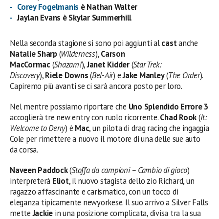
Corey Fogelmanis
è Nathan Walter
Jaylan Evans è Skylar Summerhill
Nella seconda stagione si sono poi aggiunti al
cast
anche
Natalie Sharp
(
Wilderness
),
Carson
MacCormac
(
Shazam!
),
Janet Kidder
(
Star Trek:
Discovery
),
Riele Downs
(
Bel-Air
) e
Jake Manley
(
The Order
).
Capiremo più avanti se ci sarà ancora posto per loro.
Nel mentre possiamo riportare che
Uno Splendido Errore 3
accoglierà tre new entry con ruolo ricorrente.
Chad Rook
(
It:
Welcome to Derry
) è
Mac
, un pilota di drag racing che ingaggia
Cole per rimettere a nuovo il motore di una delle sue auto
da corsa.
Naveen Paddock
(
Stoffa da campioni – Cambio di gioco
)
interpreterà
Eliot
, il nuovo stagista dello zio Richard, un
ragazzo affascinante e carismatico, con un tocco di
eleganza tipicamente newyorkese. Il suo arrivo a Silver Falls
mette
Jackie
in una posizione complicata, divisa tra la sua