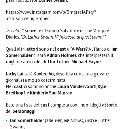
panni del dottor
Luther Swann.
https://www.instagram.com/p/BmgtseJAPsq/?
utm_source=ig_embed
“Eccolo…”
, scrive l’ex Damon Salvatore di The Vampire
Diaries.
“Dr. Luther Swann. Vi fidereste di quest’uomo?”
Quali altri
attori
sono nel
cast
di
V-Wars
? Al fianco di
Ian
Somerhalder
ci sarà
Adrian Holmes
che interpreterà il
migliore amico del dottor Luther,
Michael Fayne
.
Jacky Lai
sarà
Kaylee Vo
, descritta come una giovane
giornalista molto determinata.
Nel
cast
ci saranno anche
Laura Vandervoort, Kyle
Breitkopf e Kimberly Sue Murray
.
Ecco una lista del
cast
completa con i nomi degli
attori
e
dei
personaggi
:
Ian Somerhalder
(
The Vampire Diaries, Lost
) è Luther
Swann;