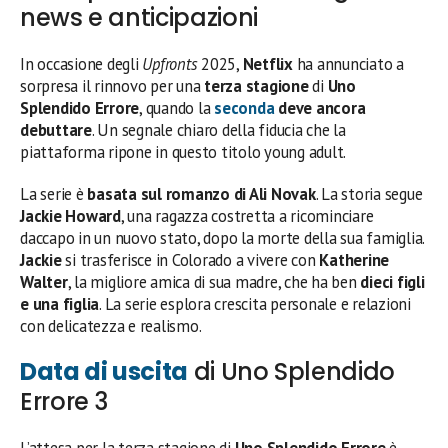
news e anticipazioni
In occasione degli
Upfronts
2025,
Netflix
ha annunciato a
sorpresa il rinnovo per una
terza stagione
di
Uno
Splendido Errore
, quando la
seconda
deve ancora
debuttare
. Un segnale chiaro della fiducia che la
piattaforma ripone in questo titolo young adult.
La serie è
basata sul romanzo di Ali Novak
. La storia segue
Jackie Howard
, una ragazza costretta a ricominciare
daccapo in un nuovo stato, dopo la morte della sua famiglia.
Jackie
si trasferisce in Colorado a vivere con
Katherine
Walter
, la migliore amica di sua madre, che ha ben
dieci figli
e una figlia
. La serie esplora crescita personale e relazioni
con delicatezza e realismo.
Data di uscita
di Uno Splendido
Errore 3
L’attesa per la terza stagione di
Uno Splendido Errore
è