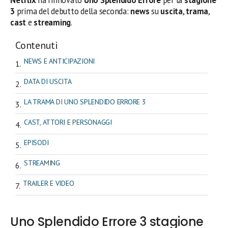
Netflix
ha rinnovato
Uno Splendido Errore
per la
stagione
3
prima del debutto della seconda:
news
su
uscita
,
trama
,
cast
e
streaming
.
Contenuti
NEWS E ANTICIPAZIONI
DATA DI USCITA
LA TRAMA DI UNO SPLENDIDO ERRORE 3
CAST, ATTORI E PERSONAGGI
EPISODI
STREAMING
TRAILER E VIDEO
Uno Splendido Errore 3 stagione