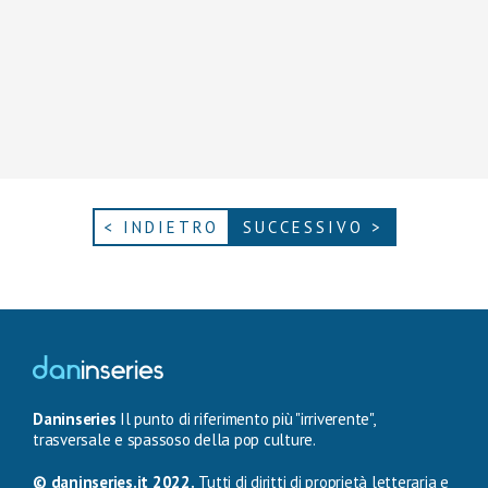
< INDIETRO
SUCCESSIVO >
Daninseries
Il punto di riferimento più "irriverente",
trasversale e spassoso della pop culture.
© daninseries.it 2022.
Tutti di diritti di proprietà letteraria e