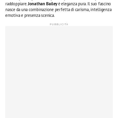
raddoppiare.
Jonathan Bailey
è eleganza pura. Il suo fascino
nasce da una combinazione perfetta di carisma, intelligenza
emotiva e presenza scenica.