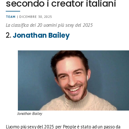
secondo i creator italiani
TEAM
| DICEMBRE 30, 2025
La classifica dei 20 uomini più sexy del 2025
2.
Jonathan Bailey
Jonathan Bailey
L’uomo più sexy del 2025 per People è stato ad un passo da