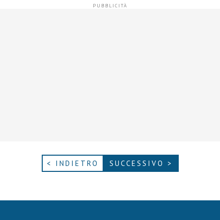
< INDIETRO
SUCCESSIVO >