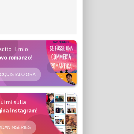
scito il mio
ovo romanzo
!
CQUISTALO ORA
uimi sulla
ina Instagram
!
DANINSERIES