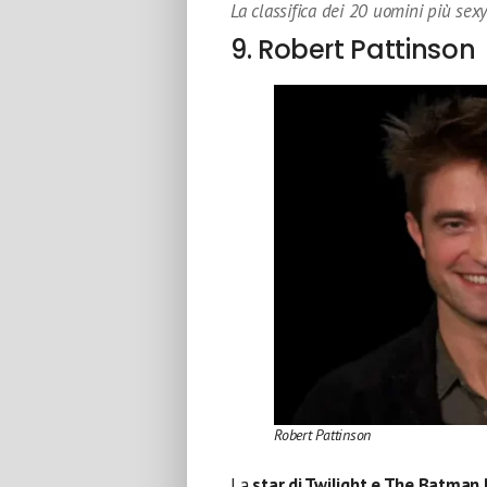
La classifica dei 20 uomini più sex
9. Robert Pattinson
Robert Pattinson
La
star di Twilight e The Batman