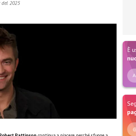
y del 2025
È u
nu
A
Seg
pag
@
 Robert Pattinson
continua a piacere perché sfugge a