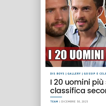
DIS BOYS
|
GALLERY
|
GOSSIP E CEL
I 20 uomini più
classifica secon
TEAM
| DICEMBRE 30, 2025