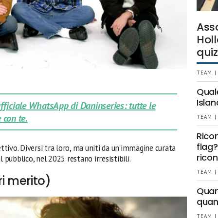
Ass
Holl
quiz
TEAM |
Qual
Islan
 ufficiale WhatsApp di Daninseries: tutte le
 con te.
TEAM |
Rico
flag?
ettivo. Diversi tra loro, ma uniti da un’immagine curata
ricon
l pubblico, nel 2025 restano irresistibili.
TEAM |
i merito)
Quant
quan
TEAM |