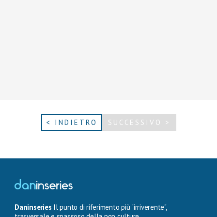
< INDIETRO
SUCCESSIVO >
Daninseries
Il punto di riferimento più "irriverente",
trasversale e spassoso della pop culture.