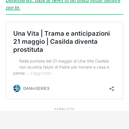
Daninseries: tutte le news in un unico posto sempre
con te.