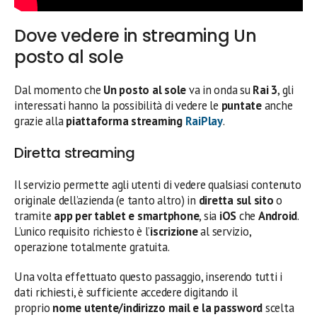
Dove vedere in streaming Un
posto al sole
Dal momento che
Un posto al sole
va in onda su
Rai 3
, gli
interessati hanno la possibilità di vedere le
puntate
anche
grazie alla
piattaforma streaming
RaiPlay
.
Diretta streaming
Il servizio permette agli utenti di vedere qualsiasi contenuto
originale dell’azienda (e tanto altro) in
diretta sul sito
o
tramite
app per tablet e smartphone
, sia
iOS
che
Android
.
L’unico requisito richiesto è l’
iscrizione
al servizio,
operazione totalmente gratuita.
Una volta effettuato questo passaggio, inserendo tutti i
dati richiesti, è sufficiente accedere digitando il
proprio
nome utente/indirizzo mail e la password
scelta