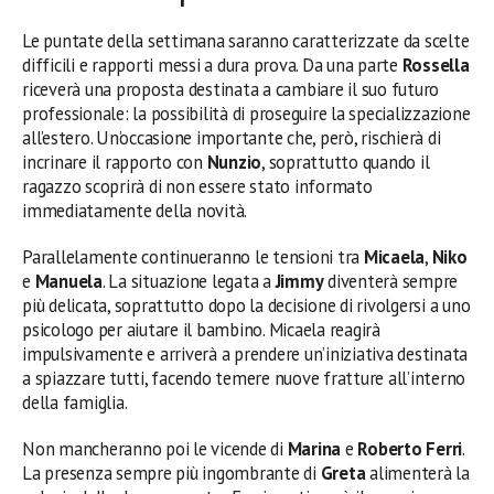
Le puntate della settimana saranno caratterizzate da scelte
difficili e rapporti messi a dura prova. Da una parte
Rossella
riceverà una proposta destinata a cambiare il suo futuro
professionale: la possibilità di proseguire la specializzazione
all’estero. Un’occasione importante che, però, rischierà di
incrinare il rapporto con
Nunzio
, soprattutto quando il
ragazzo scoprirà di non essere stato informato
immediatamente della novità.
Parallelamente continueranno le tensioni tra
Micaela
,
Niko
e
Manuela
. La situazione legata a
Jimmy
diventerà sempre
più delicata, soprattutto dopo la decisione di rivolgersi a uno
psicologo per aiutare il bambino. Micaela reagirà
impulsivamente e arriverà a prendere un’iniziativa destinata
a spiazzare tutti, facendo temere nuove fratture all’interno
della famiglia.
Non mancheranno poi le vicende di
Marina
e
Roberto Ferri
.
La presenza sempre più ingombrante di
Greta
alimenterà la