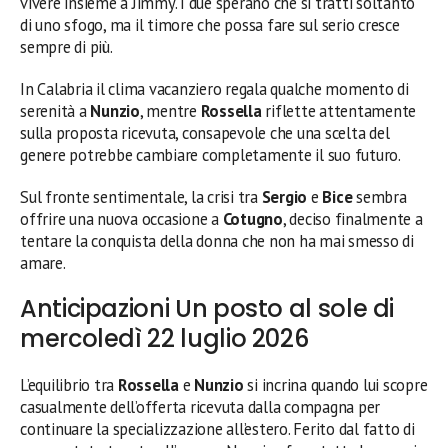
vivere insieme a Jimmy. I due sperano che si tratti soltanto
di uno sfogo, ma il timore che possa fare sul serio cresce
sempre di più.
In Calabria il clima vacanziero regala qualche momento di
serenità a
Nunzio
, mentre
Rossella
riflette attentamente
sulla proposta ricevuta, consapevole che una scelta del
genere potrebbe cambiare completamente il suo futuro.
Sul fronte sentimentale, la crisi tra
Sergio
e
Bice
sembra
offrire una nuova occasione a
Cotugno
, deciso finalmente a
tentare la conquista della donna che non ha mai smesso di
amare.
Anticipazioni Un posto al sole di
mercoledì 22 luglio 2026
L’equilibrio tra
Rossella
e
Nunzio
si incrina quando lui scopre
casualmente dell’offerta ricevuta dalla compagna per
continuare la specializzazione all’estero. Ferito dal fatto di