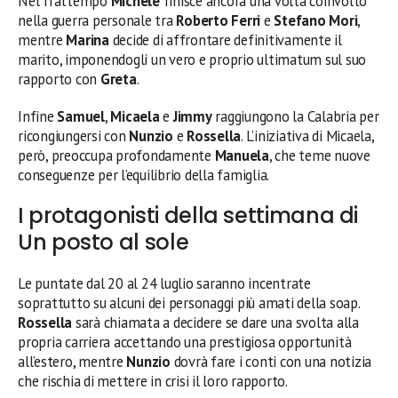
Nel frattempo
Michele
finisce ancora una volta coinvolto
nella guerra personale tra
Roberto Ferri
e
Stefano Mori
,
mentre
Marina
decide di affrontare definitivamente il
marito, imponendogli un vero e proprio ultimatum sul suo
rapporto con
Greta
.
Infine
Samuel
,
Micaela
e
Jimmy
raggiungono la Calabria per
ricongiungersi con
Nunzio
e
Rossella
. L’iniziativa di Micaela,
però, preoccupa profondamente
Manuela
, che teme nuove
conseguenze per l’equilibrio della famiglia.
I protagonisti della settimana di
Un posto al sole
Le puntate dal 20 al 24 luglio saranno incentrate
soprattutto su alcuni dei personaggi più amati della soap.
Rossella
sarà chiamata a decidere se dare una svolta alla
propria carriera accettando una prestigiosa opportunità
all’estero, mentre
Nunzio
dovrà fare i conti con una notizia
che rischia di mettere in crisi il loro rapporto.