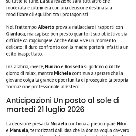
su tutte le furie. La sua reazione sarà tutt’altro che
moderata e culminerà con una decisione destinata a
modificare gli equilibri tra i protagonisti.
Nel frattempo
Alberto
prova a riallacciare i rapporti con
Gianluca
, ma capisce ben presto quanto il suo obiettivo sia
difficile da raggiungere. Anche
Anna
vive un momento
delicato: il duro confronto con la madre porterà infatti a un
esito inaspettato.
In Calabria, invece,
Nunzio
e
Rossella
si godono qualche
giorno di relax, mentre
Michele
continua a sperare che la
giovane colga la grande opportunità di proseguire la propria
formazione professionale all’estero.
Anticipazioni Un posto al sole di
martedì 21 luglio 2026
La decisione presa da
Micaela
continua a preoccupare
Niko
e
Manuela
, terrorizzati dall’idea che la donna voglia davvero