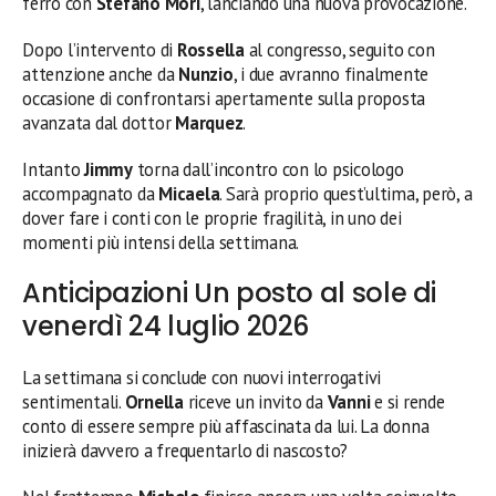
ferro con
Stefano Mori
, lanciando una nuova provocazione.
Dopo l’intervento di
Rossella
al congresso, seguito con
attenzione anche da
Nunzio
, i due avranno finalmente
occasione di confrontarsi apertamente sulla proposta
avanzata dal dottor
Marquez
.
Intanto
Jimmy
torna dall’incontro con lo psicologo
accompagnato da
Micaela
. Sarà proprio quest’ultima, però, a
dover fare i conti con le proprie fragilità, in uno dei
momenti più intensi della settimana.
Anticipazioni Un posto al sole di
venerdì 24 luglio 2026
La settimana si conclude con nuovi interrogativi
sentimentali.
Ornella
riceve un invito da
Vanni
e si rende
conto di essere sempre più affascinata da lui. La donna
inizierà davvero a frequentarlo di nascosto?