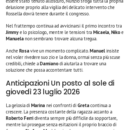
essere stato tenuto all’oscuro, Nunzio sfoga tutta la propria
delusione proprio alla vigilia del delicato intervento che
Rossella dovrà tenere durante il congresso.
Nel frattempo continua ad avvicinarsi il primo incontro tra
Jimmy
e lo psicologo, mentre le tensioni tra
Micaela
,
Niko
e
Manuela
non sembrano trovare alcuna tregua.
Anche
Rosa
vive un momento complicato.
Manuel
insiste
nel voler rivedere suo zio e la donna, ormai senza più scuse
credibili, chiede a
Damiano
di aiutarla a trovare una
soluzione che possa accontentare tutti.
Anticipazioni Un posto al sole di
giovedì 23 luglio 2026
La gelosia di
Marina
nei confronti di
Greta
continua a
crescere. La presenza costante della ragazza accanto a
Roberto Ferri
diventa sempre più difficile da sopportare,
mentre lui prosegue senza esitazioni il proprio braccio di