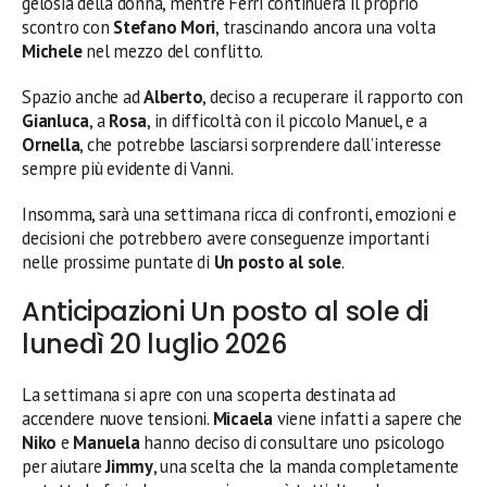
gelosia della donna, mentre Ferri continuerà il proprio
scontro con
Stefano Mori
, trascinando ancora una volta
Michele
nel mezzo del conflitto.
Spazio anche ad
Alberto
, deciso a recuperare il rapporto con
Gianluca
, a
Rosa
, in difficoltà con il piccolo Manuel, e a
Ornella
, che potrebbe lasciarsi sorprendere dall’interesse
sempre più evidente di Vanni.
Insomma, sarà una settimana ricca di confronti, emozioni e
decisioni che potrebbero avere conseguenze importanti
nelle prossime puntate di
Un posto al sole
.
Anticipazioni Un posto al sole di
lunedì 20 luglio 2026
La settimana si apre con una scoperta destinata ad
accendere nuove tensioni.
Micaela
viene infatti a sapere che
Niko
e
Manuela
hanno deciso di consultare uno psicologo
per aiutare
Jimmy
, una scelta che la manda completamente