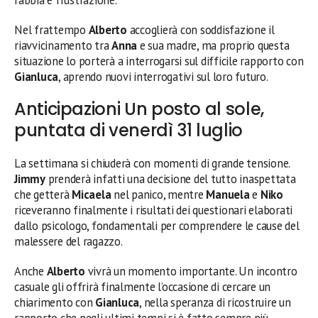
Nel frattempo
Alberto
accoglierà con soddisfazione il
riavvicinamento tra
Anna
e sua madre, ma proprio questa
situazione lo porterà a interrogarsi sul difficile rapporto con
Gianluca
, aprendo nuovi interrogativi sul loro futuro.
Anticipazioni Un posto al sole,
puntata di venerdì 31 luglio
La settimana si chiuderà con momenti di grande tensione.
Jimmy
prenderà infatti una decisione del tutto inaspettata
che getterà
Micaela
nel panico, mentre
Manuela
e
Niko
riceveranno finalmente i risultati dei questionari elaborati
dallo psicologo, fondamentali per comprendere le cause del
malessere del ragazzo.
Anche
Alberto
vivrà un momento importante. Un incontro
casuale gli offrirà finalmente l’occasione di cercare un
chiarimento con
Gianluca
, nella speranza di ricostruire un
rapporto che negli ultimi tempi si è fatto sempre più