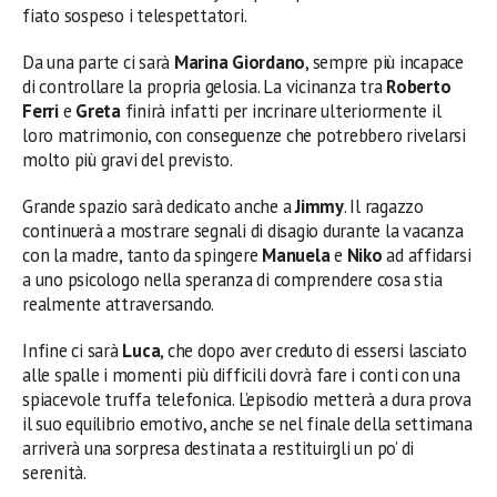
fiato sospeso i telespettatori.
Da una parte ci sarà
Marina Giordano
, sempre più incapace
di controllare la propria gelosia. La vicinanza tra
Roberto
Ferri
e
Greta
finirà infatti per incrinare ulteriormente il
loro matrimonio, con conseguenze che potrebbero rivelarsi
molto più gravi del previsto.
Grande spazio sarà dedicato anche a
Jimmy
. Il ragazzo
continuerà a mostrare segnali di disagio durante la vacanza
con la madre, tanto da spingere
Manuela
e
Niko
ad affidarsi
a uno psicologo nella speranza di comprendere cosa stia
realmente attraversando.
Infine ci sarà
Luca
, che dopo aver creduto di essersi lasciato
alle spalle i momenti più difficili dovrà fare i conti con una
spiacevole truffa telefonica. L’episodio metterà a dura prova
il suo equilibrio emotivo, anche se nel finale della settimana
arriverà una sorpresa destinata a restituirgli un po’ di
serenità.