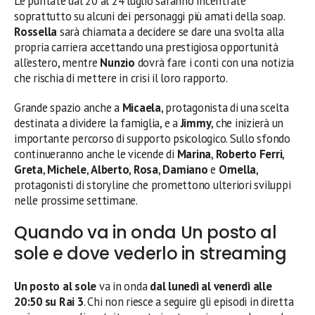
Le puntate dal 20 al 24 luglio saranno incentrate
soprattutto su alcuni dei personaggi più amati della soap.
Rossella
sarà chiamata a decidere se dare una svolta alla
propria carriera accettando una prestigiosa opportunità
all’estero, mentre
Nunzio
dovrà fare i conti con una notizia
che rischia di mettere in crisi il loro rapporto.
Grande spazio anche a
Micaela
, protagonista di una scelta
destinata a dividere la famiglia, e a
Jimmy
, che inizierà un
importante percorso di supporto psicologico. Sullo sfondo
continueranno anche le vicende di
Marina
,
Roberto Ferri
,
Greta
,
Michele
,
Alberto
,
Rosa
,
Damiano
e
Ornella
,
protagonisti di storyline che promettono ulteriori sviluppi
nelle prossime settimane.
Quando va in onda Un posto al
sole e dove vederlo in streaming
Un posto al sole
va in onda
dal lunedì al venerdì alle
20:50 su Rai 3
. Chi non riesce a seguire gli episodi in diretta