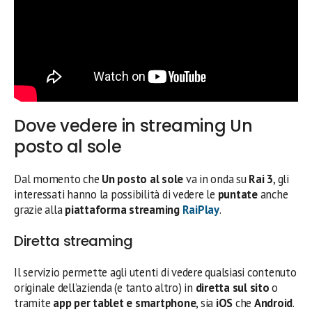
Dove vedere in streaming Un
posto al sole
Dal momento che
Un posto al sole
va in onda su
Rai 3
, gli
interessati hanno la possibilità di vedere le
puntate
anche
grazie alla
piattaforma streaming
RaiPlay
.
Diretta streaming
Il servizio permette agli utenti di vedere qualsiasi contenuto
originale dell’azienda (e tanto altro) in
diretta sul sito
o
tramite
app per tablet e smartphone
, sia
iOS
che
Android
.