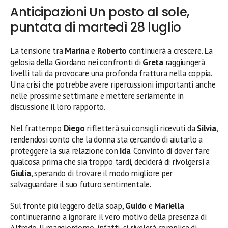
Anticipazioni Un posto al sole,
puntata di martedì 28 luglio
La tensione tra
Marina
e
Roberto
continuerà a crescere. La
gelosia della Giordano nei confronti di
Greta
raggiungerà
livelli tali da provocare una profonda frattura nella coppia.
Una crisi che potrebbe avere ripercussioni importanti anche
nelle prossime settimane e mettere seriamente in
discussione il loro rapporto.
Nel frattempo
Diego
rifletterà sui consigli ricevuti da
Silvia
,
rendendosi conto che la donna sta cercando di aiutarlo a
proteggere la sua relazione con
Ida
. Convinto di dover fare
qualcosa prima che sia troppo tardi, deciderà di rivolgersi a
Giulia
, sperando di trovare il modo migliore per
salvaguardare il suo futuro sentimentale.
Sul fronte più leggero della soap,
Guido
e
Mariella
continueranno a ignorare il vero motivo della presenza di
Alfredo. Il maggiordomo, infatti, si rivelerà complice di