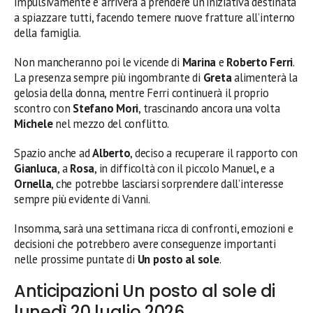
impulsivamente e arriverà a prendere un’iniziativa destinata
a spiazzare tutti, facendo temere nuove fratture all’interno
della famiglia.
Non mancheranno poi le vicende di
Marina
e
Roberto Ferri
.
La presenza sempre più ingombrante di
Greta
alimenterà la
gelosia della donna, mentre Ferri continuerà il proprio
scontro con
Stefano Mori
, trascinando ancora una volta
Michele
nel mezzo del conflitto.
Spazio anche ad
Alberto
, deciso a recuperare il rapporto con
Gianluca
, a
Rosa
, in difficoltà con il piccolo Manuel, e a
Ornella
, che potrebbe lasciarsi sorprendere dall’interesse
sempre più evidente di Vanni.
Insomma, sarà una settimana ricca di confronti, emozioni e
decisioni che potrebbero avere conseguenze importanti
nelle prossime puntate di
Un posto al sole
.
Anticipazioni Un posto al sole di
lunedì 20 luglio 2026