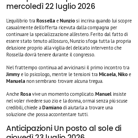
mercoledì 22 luglio 2026
L’equilibrio tra
Rossella
e
Nunzio
si incrina quando lui scopre
casualmente dell’offerta ricevuta dalla compagna per
continuare la specializzazione all’estero. Ferito dal fatto di
essere stato tenuto all’oscuro, Nunzio sfoga tutta la propria
delusione proprio alla vigilia del delicato intervento che
Rossella dovrà tenere durante il congresso.
Nel frattempo continua ad avvicinarsi il primo incontro tra
Jimmy
e lo psicologo, mentre le tensioni tra
Micaela
,
Niko
e
Manuela
non sembrano trovare alcuna tregua.
Anche
Rosa
vive un momento complicato.
Manuel
insiste
nel voler rivedere suo zio e la donna, ormai senza più scuse
credibili, chiede a
Damiano
di aiutarla a trovare una
soluzione che possa accontentare tutti.
Anticipazioni Un posto al sole di
giovedì 23 luglio 2026