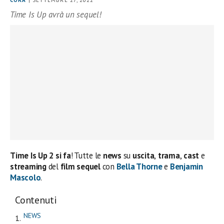
CORA
| SETTEMBRE 27, 2022
Time Is Up avrà un sequel!
Time Is Up 2 si fa
! Tutte le
news
su
uscita
,
trama
,
cast
e
streaming
del
film sequel
con
Bella Thorne
e
Benjamin
Mascolo
.
Contenuti
NEWS