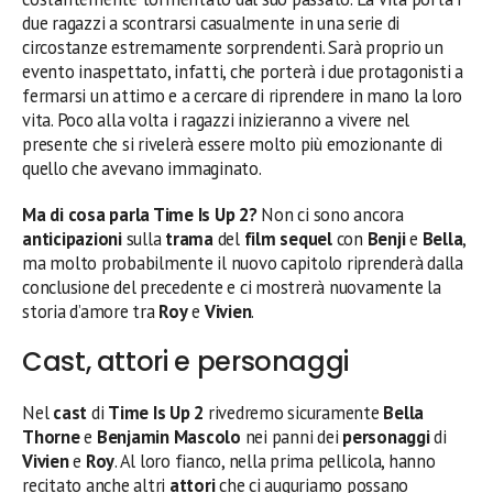
due ragazzi a scontrarsi casualmente in una serie di
circostanze estremamente sorprendenti. Sarà proprio un
evento inaspettato, infatti, che porterà i due protagonisti a
fermarsi un attimo e a cercare di riprendere in mano la loro
vita. Poco alla volta i ragazzi inizieranno a vivere nel
presente che si rivelerà essere molto più emozionante di
quello che avevano immaginato.
Ma di cosa parla Time Is Up 2?
Non ci sono ancora
anticipazioni
sulla
trama
del
film sequel
con
Benji
e
Bella
,
ma molto probabilmente il nuovo capitolo riprenderà dalla
conclusione del precedente e ci mostrerà nuovamente la
storia d’amore tra
Roy
e
Vivien
.
Cast, attori e personaggi
Nel
cast
di
Time Is Up 2
rivedremo sicuramente
Bella
Thorne
e
Benjamin Mascolo
nei panni dei
personaggi
di
Vivien
e
Roy
. Al loro fianco, nella prima pellicola, hanno
recitato anche altri
attori
che ci auguriamo possano