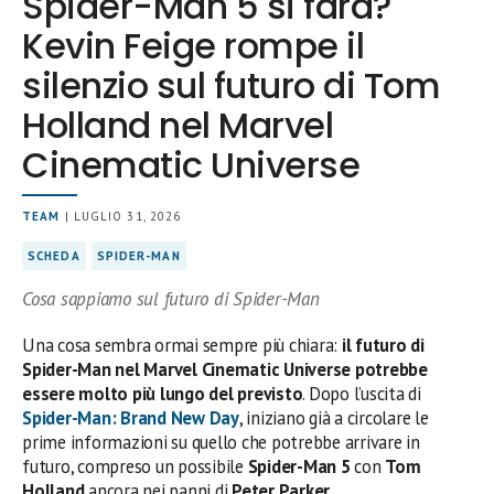
Spider-Man 5 si farà?
Kevin Feige rompe il
silenzio sul futuro di Tom
Holland nel Marvel
Cinematic Universe
TEAM
| LUGLIO 31, 2026
SCHEDA
SPIDER-MAN
Cosa sappiamo sul futuro di Spider-Man
Una cosa sembra ormai sempre più chiara:
il futuro di
Spider-Man nel Marvel Cinematic Universe potrebbe
essere molto più lungo del previsto
. Dopo l’uscita di
Spider-Man: Brand New Day
, iniziano già a circolare le
prime informazioni su quello che potrebbe arrivare in
futuro, compreso un possibile
Spider-Man 5
con
Tom
Holland
ancora nei panni di
Peter Parker
.