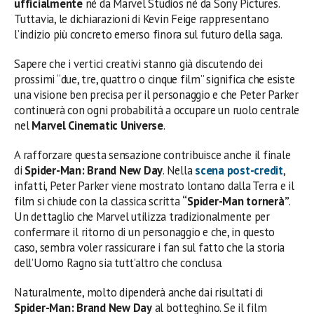
ufficialmente
né da Marvel Studios né da Sony Pictures.
Tuttavia, le dichiarazioni di Kevin Feige rappresentano
l’indizio più concreto emerso finora sul futuro della saga.
Sapere che i vertici creativi stanno già discutendo dei
prossimi “due, tre, quattro o cinque film” significa che esiste
una visione ben precisa per il personaggio e che Peter Parker
continuerà con ogni probabilità a occupare un ruolo centrale
nel
Marvel Cinematic Universe
.
A rafforzare questa sensazione contribuisce anche il finale
di
Spider-Man: Brand New Day
. Nella
scena post-credit
,
infatti, Peter Parker viene mostrato lontano dalla Terra e il
film si chiude con la classica scritta
“Spider-Man tornerà”
.
Un dettaglio che Marvel utilizza tradizionalmente per
confermare il ritorno di un personaggio e che, in questo
caso, sembra voler rassicurare i fan sul fatto che la storia
dell’Uomo Ragno sia tutt’altro che conclusa.
Naturalmente, molto dipenderà anche dai risultati di
Spider-Man: Brand New Day
al botteghino. Se il film