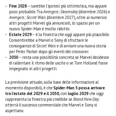
Fine 2028
– sarebbe l’ipotesi più ottimistica, ma appare
poco probabile. Tra
Avengers: Doomsday
(dicembre 2026) e
Avengers: Secret Wars
(dicembre 2027), oltre ai numerosi
altri progetti Marvel già annunciati, lo spazio per un
nuovo Spider-Man è molto ridotto.
Estate 2029
– è la finestra che oggi appare più plausibile.
Consentirebbe a Marvel e Sony di sfruttare le
conseguenze di
Secret Wars
e di avviare una nuova storia
per Peter Parker dopo gli eventi del crossover.
2030
– resta una possibilità concreta se Marvel decidesse
di rallentare il ritmo delle uscite o se Tom Holland fosse
impegnato in altri progetti.
La previsione attuale, sulla base delle informazioni al
momento disponibili, è che
Spider-Man 5 possa arrivare
tra l’estate del 2029 e il 2030
, con
luglio 2029
che oggi
rappresenta la finestra più credibile se
Brand New Day
otterrà il successo commerciale che Marvel e Sony si
aspettano.