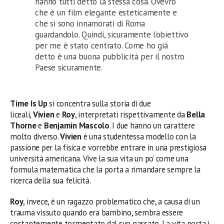
hanno tutti detto la stessa cosa. Ovevro
che è un film elegante esteticamente e
che si sono innamorati di Roma
guardandolo. Quindi, sicuramente l’obiettivo
per me è stato centrato. Come ho già
detto è una buona pubblicità per il nostro
Paese sicuramente.
Time Is Up
si concentra sulla storia di due
liceali,
Vivien
e
Roy
, interpretati rispettivamente da
Bella
Thorne
e
Benjamin Mascolo
. I due hanno un carattere
molto diverso.
Vivien
è una studentessa modello con la
passione per la fisica e vorrebbe entrare in una prestigiosa
università americana. Vive la sua vita un po’ come una
formula matematica che la porta a rimandare sempre la
ricerca della sua felicità.
Roy
, invece, è un ragazzo problematico che, a causa di un
trauma vissuto quando era bambino, sembra essere
costantemente tormentato dal suo passato. La vita porta i