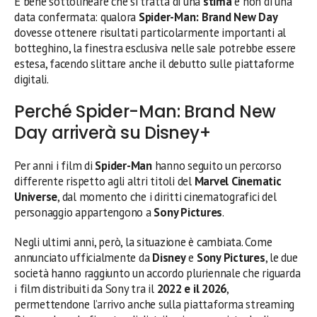
È bene sottolineare che si tratta di una
stima
e non di una
data confermata: qualora
Spider-Man: Brand New Day
dovesse ottenere risultati particolarmente importanti al
botteghino, la finestra esclusiva nelle sale potrebbe essere
estesa, facendo slittare anche il debutto sulle piattaforme
digitali.
Perché Spider-Man: Brand New
Day arriverà su Disney+
Per anni i film di
Spider-Man
hanno seguito un percorso
differente rispetto agli altri titoli del
Marvel Cinematic
Universe
, dal momento che i diritti cinematografici del
personaggio appartengono a
Sony Pictures
.
Negli ultimi anni, però, la situazione è cambiata. Come
annunciato ufficialmente da
Disney
e
Sony Pictures
, le due
società hanno raggiunto un accordo pluriennale che riguarda
i film distribuiti da Sony tra il
2022 e il 2026
,
permettendone l’arrivo anche sulla piattaforma streaming