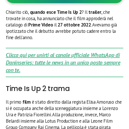
Chiarito ciò,
quando
esce Time Is Up 2
? Il
trailer
, che
trovate in cosa, ha annunciato che il film approderà nel
catalogo di
Prime Video
il
27 ottobre 2022
. Avevamo già
ipotizzato che il debutto avrebbe potuto cadere entro la
fine dell’anno.
Clicca qui per unirti al canale ufficiale WhatsApp di
Daninseries: tutte le news in un unico posto sempre
con te.
Time Is Up 2 trama
Il primo
film
è stato diretto dalla regista Elisa Amoruso che
si è occupata anche della sceneggiatura insieme a Lorenzo
Ura e Patrizia Fiorellini. Alla produzione, invece, Marco
Belardi insieme alla Lotus Production e alla Leone Film
Group Company Rai Cinema. La pellicola è stata girata