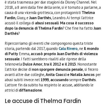
è stata trasmessa per due stagioni da Disney Channel. Nel
2018, a 8 anni dalla fine della serie, si è tornato a parlarne, a
causa di una vicenda grottesca, con protagonisti
Thelma
Fardin
, Giusy, e
Juan Darthés
, Leandro. Ai tempi l’attrice
accusò il collega di
abusi sessuali
.
Ma cosa è successo
dopo la denuncia di Thelma Fardin
? Che fine ha fatto
Juan
Darthés
?
Ripercorriamo gli eventi che compongono questa triste
storia, partendo dal 2017, quando
Calu Rivero
, ne
Il mondo
di Patty
Emma,
accusò proprio
Juan Darthés
di violenza
sessuale
. I fatti sarebbero risaliti alle riprese della
telenovela
Dulce Amor
,
tra il 2012 e il 2013
. Nonostante
l’attrice decise di
non sporgere denuncia penale
, si fecero
avanti altre due colleghe,
Anita Coacci e Natalia Juncos
per
abusi subiti invece nel
1999
,
accusando
sempre
Darthés
.
L’attore fin da subito ha respinto le accuse, additando le
attrici di
diffamazione
.
Le accuse di Thelma Fardin