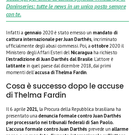
Daninseries: tutte le news in un unico posto sempre
con te.
Infatti a
gennaio
2020 è stato emesso un
mandato di
cattura internazionale per
Juan Darthés
, incriminato
ufficialmente degli abusi commessi. Poi, a
ottobre
2020 il
Ministero degli Affari Esteri del
Nicaragua
ha richiesto
l’estradizione di
Juan Darthés
dal Brasile
. L’attore è
latitante
in quel paese dal dicembre 2018, dai primi
momenti dell’
accusa di Thelma Fardin
.
Cosa è successo dopo le accuse
di Thelma Fardin
Il 6 aprile
2021
, la Procura della Repubblica brasiliana ha
presentato una
denuncia formale contro Juan Darthés
per processarlo nei tribunali federali di San Paolo.
L’accusa formale contro Juan Darthés
prevede un
allarme