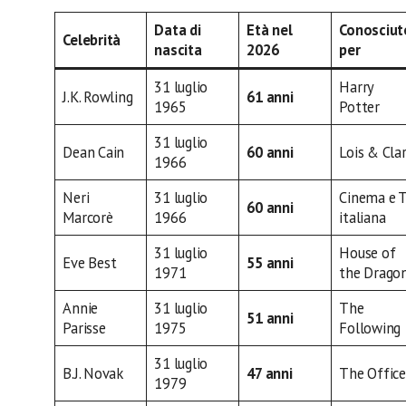
Data di
Età nel
Conosciut
Celebrità
nascita
2026
per
31 luglio
Harry
J.K. Rowling
61 anni
1965
Potter
31 luglio
Dean Cain
60 anni
Lois & Cla
1966
Neri
31 luglio
Cinema e 
60 anni
Marcorè
1966
italiana
31 luglio
House of
Eve Best
55 anni
1971
the Drago
Annie
31 luglio
The
51 anni
Parisse
1975
Following
31 luglio
B.J. Novak
47 anni
The Office
1979