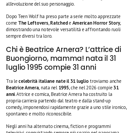
all’evoluzione del suo personaggio.
Dopo Teen Wolf ha preso parte a serie molto apprezzate
come
The Leftovers
,
Ratched
e
American Horror Story
,
dimostrando una notevole versatilità e affrontando ruoli
sempre diversi tra loro.
Chi è Beatrice Arnera? L’attrice di
Buongiorno, mamma! nata il 31
luglio 1995 compie 31 anni
Tra le
celebrità italiane nate il 31 luglio
troviamo anche
Beatrice Arnera
, nata nel
1995
, che nel 2026 compie
31
anni
. Attrice e comica, Beatrice Arnera ha costruito la
propria carriera partendo dal teatro e dalla stand-up
comedy, imponendosi rapidamente grazie a uno stile ironico,
spontaneo e molto riconoscibile.
Negli anni ha alternato cinema, fiction e programmi
televisivi, conquistando sempre più spazio nel panorama