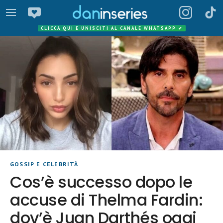
CLICCA QUI E UNISCITI AL CANALE WHATSAPP
✔
GOSSIP E CELEBRITÀ
Cos’è successo dopo le
accuse di Thelma Fardin:
dov’è Juan Darthés oggi