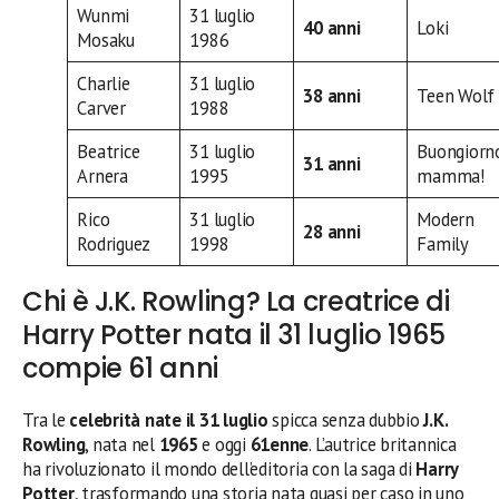
Wunmi
31 luglio
40 anni
Loki
Mosaku
1986
Charlie
31 luglio
38 anni
Teen Wolf
Carver
1988
Beatrice
31 luglio
Buongiorn
31 anni
Arnera
1995
mamma!
Rico
31 luglio
Modern
28 anni
Rodriguez
1998
Family
Chi è J.K. Rowling? La creatrice di
Harry Potter nata il 31 luglio 1965
compie 61 anni
Tra le
celebrità nate il 31 luglio
spicca senza dubbio
J.K.
Rowling
, nata nel
1965
e oggi
61enne
. L’autrice britannica
ha rivoluzionato il mondo dell’editoria con la saga di
Harry
Potter
, trasformando una storia nata quasi per caso in uno