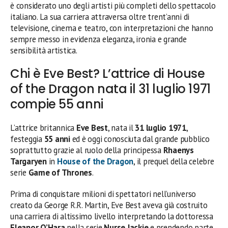
è considerato uno degli artisti più completi dello spettacolo
italiano. La sua carriera attraversa oltre trent’anni di
televisione, cinema e teatro, con interpretazioni che hanno
sempre messo in evidenza eleganza, ironia e grande
sensibilità artistica.
Chi è Eve Best? L’attrice di House
of the Dragon nata il 31 luglio 1971
compie 55 anni
L’attrice britannica
Eve Best
, nata il
31 luglio 1971
,
festeggia
55 anni
ed è oggi conosciuta dal grande pubblico
soprattutto grazie al ruolo della principessa
Rhaenys
Targaryen
in
House of the Dragon
, il prequel della celebre
serie
Game of Thrones
.
Prima di conquistare milioni di spettatori nell’universo
creato da George R.R. Martin, Eve Best aveva già costruito
una carriera di altissimo livello interpretando la dottoressa
Eleanor O’Hara
nella serie
Nurse Jackie
e prendendo parte