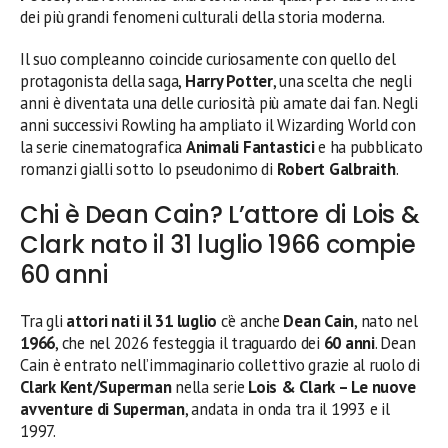
dei più grandi fenomeni culturali della storia moderna.
Il suo compleanno coincide curiosamente con quello del
protagonista della saga,
Harry Potter
, una scelta che negli
anni è diventata una delle curiosità più amate dai fan. Negli
anni successivi Rowling ha ampliato il Wizarding World con
la serie cinematografica
Animali Fantastici
e ha pubblicato
romanzi gialli sotto lo pseudonimo di
Robert Galbraith
.
Chi è Dean Cain? L’attore di Lois &
Clark nato il 31 luglio 1966 compie
60 anni
Tra gli
attori nati il 31 luglio
c’è anche
Dean Cain
, nato nel
1966
, che nel 2026 festeggia il traguardo dei
60 anni
. Dean
Cain è entrato nell’immaginario collettivo grazie al ruolo di
Clark Kent/Superman
nella serie
Lois & Clark – Le nuove
avventure di Superman
, andata in onda tra il 1993 e il
1997.