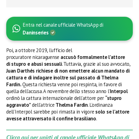
Entra nel canale ufficiale WhatsApp di
Daninseries
Poi, a ottobre 2019, l’ufficio del
procuratore nicaraguense
accusò formalmente l’attore
di stupro e abusi sessuali
. Tuttavia, grazie al suo avvocato,
Juan Darthés
richiese di non emettere alcun mandato di
cattura e di indagare inoltre sul passato di Thelma
Fardin.
Questa richiesta venne poi respinta, in favore di
quella dell’accusa. A novembre dello stesso anno l’
Interpol
ordinò la cattura internazionale dell’attore per
“stupro
aggravato”
dell’attrice
Thelma Fardin
. L’ordinanza
dell’Interpol sarebbe poi rimasta in vigore
solo se l’attore
avesse attraversato il confine brasiliano
.
Clicca qui per unirti al canale ufficiale WhatsApp di