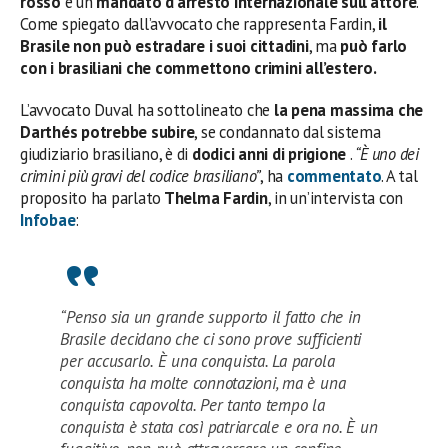
rosso
e un
mandato d’arresto internazionale sull’attore
.
Come spiegato dall’avvocato che rappresenta Fardin,
il
Brasile non può estradare i suoi cittadini
, ma
può farlo
con i brasiliani che commettono crimini all’estero.
L’avvocato Duval ha sottolineato che
la pena massima che
Darthés potrebbe subire
, se condannato dal sistema
giudiziario brasiliano, è di
dodici anni di prigione
.
“È uno dei
crimini più gravi del codice brasiliano”
, ha
commentato
. A tal
proposito ha parlato
Thelma Fardin
, in un’intervista con
Infobae
:
“Penso sia un grande supporto il fatto che in
Brasile decidano che ci sono prove sufficienti
per accusarlo. È una conquista. La parola
conquista ha molte connotazioni, ma è una
conquista capovolta. Per tanto tempo la
conquista è stata così patriarcale e ora no. È un