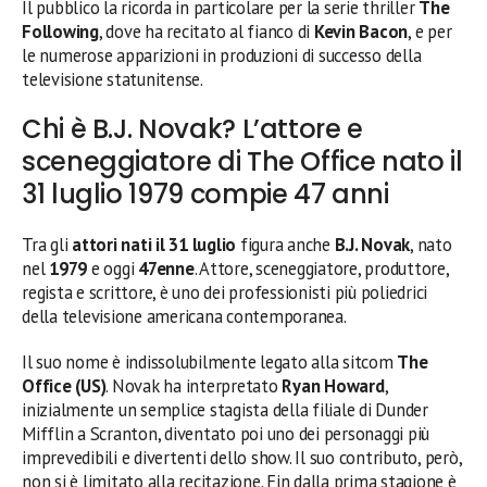
Il pubblico la ricorda in particolare per la serie thriller
The
Following
, dove ha recitato al fianco di
Kevin Bacon
, e per
le numerose apparizioni in produzioni di successo della
televisione statunitense.
Chi è B.J. Novak? L’attore e
sceneggiatore di The Office nato il
31 luglio 1979 compie 47 anni
Tra gli
attori nati il 31 luglio
figura anche
B.J. Novak
, nato
nel
1979
e oggi
47enne
. Attore, sceneggiatore, produttore,
regista e scrittore, è uno dei professionisti più poliedrici
della televisione americana contemporanea.
Il suo nome è indissolubilmente legato alla sitcom
The
Office (US)
. Novak ha interpretato
Ryan Howard
,
inizialmente un semplice stagista della filiale di Dunder
Mifflin a Scranton, diventato poi uno dei personaggi più
imprevedibili e divertenti dello show. Il suo contributo, però,
non si è limitato alla recitazione. Fin dalla prima stagione è