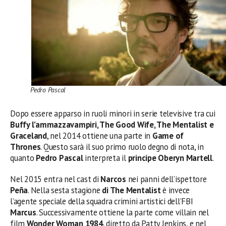
Pedro Pascal
Dopo essere apparso in ruoli minori in serie televisive tra cui
Buffy l’ammazzavampiri, The Good Wife, The Mentalist e
Graceland
, nel 2014 ottiene una parte in
Game of
Thrones
. Questo sarà il suo primo ruolo degno di nota, in
quanto
Pedro Pascal
interpreta il
principe Oberyn Martell
.
Nel 2015 entra nel cast di
Narcos
nei panni dell’ispettore
Peña
. Nella sesta stagione
di The Mentalist
è invece
l’agente speciale della squadra crimini artistici dell’FBI
Marcus
. Successivamente ottiene la parte come villain nel
film
Wonder Woman 1984
, diretto da Patty Jenkins, e nel