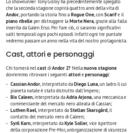
Lo showrunner Tony Gilroy ha precedentemente spiegato
che la seconda stagione coprirà quattro anni della vita di
Andor
, portando la storia fino a
Rogue One
, con
Scarif
e il
piano ribelle
per distruggere la
Morte Nera
, grazie alla falla
inserita da Galen Erso. Per fare ciò, ci saranno significativi
salti temporali ogni pochi episodi. Infatti ogni tre puntate
vedremo passare un anno nella vita del nostro protagonista.
Cast, attori e personaggi
Chi tornerà nel
cast
di
Andor 2?
Nella
nuova stagione
dovremmo ritrovare i seguenti
attori
e
personaggi
:
Cassian Andor
, interpretato da
Diego Luna
, un ladro il cui
pianeta natale è stato distrutto dall’Impero;
Bix Caleen
, interpretata da
Adria Arjona
, una meccanica e
commerciante del mercato nero alleata di Cassian;
Luthen Rael
, interpretato da
Stellan Skarsgård
, il
contatto del mercato nero di Caleen;
Syril Karn
, interpretato da
Kyle Soller
, vice ispettore
della corporazione Pre-Mor, un’organizzazione di sicurezza