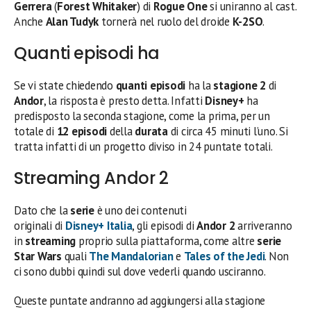
Gerrera
(
Forest Whitaker
) di
Rogue One
si uniranno al cast.
Anche
Alan Tudyk
tornerà nel ruolo del droide
K-2SO
.
Quanti episodi ha
Se vi state chiedendo
quanti episodi
ha la
stagione 2
di
Andor
, la risposta è presto detta. Infatti
Disney+
ha
predisposto la seconda stagione, come la prima, per un
totale di
12 episodi
della
durata
di circa 45 minuti l’uno. Si
tratta infatti di un progetto diviso in 24 puntate totali.
Streaming Andor 2
Dato che la
serie
è uno dei contenuti
originali
di
Disney+
Italia
, gli episodi di
Andor 2
arriveranno
in
streaming
proprio sulla piattaforma, come altre
serie
Star Wars
quali
The Mandalorian
e
Tales of the Jedi
. Non
ci sono dubbi quindi sul dove vederli quando usciranno.
Queste puntate andranno ad aggiungersi alla stagione