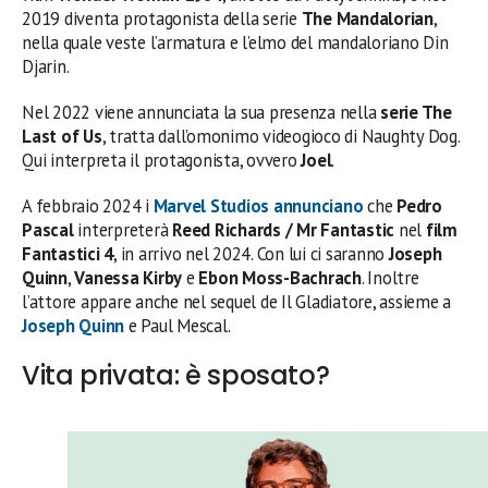
2019 diventa protagonista della serie
The Mandalorian
,
nella quale veste l’armatura e l’elmo del mandaloriano Din
Djarin.
Nel 2022 viene annunciata la sua presenza nella
serie The
Last of Us
, tratta dall’omonimo videogioco di Naughty Dog.
Qui interpreta il protagonista, ovvero
Joel
.
A febbraio 2024 i
Marvel Studios annunciano
che
Pedro
Pascal
interpreterà
Reed Richards / Mr Fantastic
nel
film
Fantastici 4
, in arrivo nel 2024. Con lui ci saranno
Joseph
Quinn
,
Vanessa Kirby
e
Ebon Moss-Bachrach
. Inoltre
l’attore appare anche nel sequel de Il Gladiatore, assieme a
Joseph Quinn
e Paul Mescal.
Vita privata: è sposato?