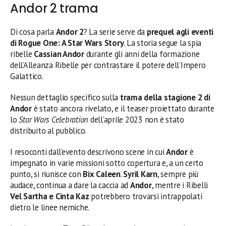
Andor 2 trama
Di cosa parla
Andor 2
? La serie serve da
prequel agli eventi
di Rogue One: A Star Wars Story
. La storia segue la spia
ribelle
Cassian Andor
durante gli anni della formazione
dell’Alleanza Ribelle per contrastare il potere dell’Impero
Galattico.
Nessun dettaglio specifico sulla
trama della stagione 2 di
Andor
è stato ancora rivelato, e il teaser proiettato durante
lo
Star Wars Celebration
dell’aprile 2023 non è stato
distribuito al pubblico.
I resoconti dall’evento descrivono scene in cui
Andor
è
impegnato in varie missioni sotto copertura e, a un certo
punto, si riunisce con
Bix Caleen
.
Syril Karn
, sempre più
audace, continua a dare la caccia ad
Andor
, mentre i Ribelli
Vel Sartha e Cinta Kaz
potrebbero trovarsi intrappolati
dietro le linee nemiche.