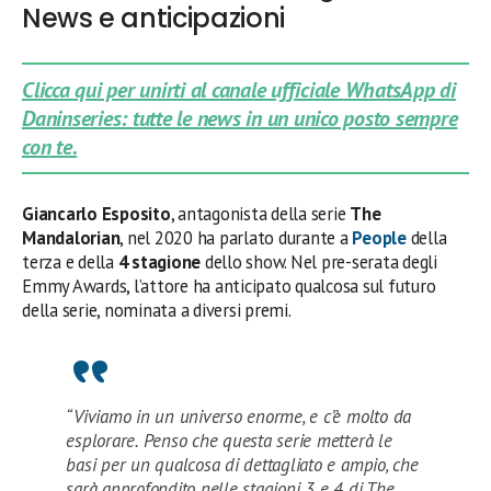
News e anticipazioni
Clicca qui per unirti al canale ufficiale WhatsApp di
Daninseries: tutte le news in un unico posto sempre
con te.
Giancarlo Esposito
, antagonista della serie
The
Mandalorian
, nel 2020 ha parlato durante a
People
della
terza e della
4 stagione
dello show. Nel pre-serata degli
Emmy Awards, l’attore ha anticipato qualcosa sul futuro
della serie, nominata a diversi premi.
“Viviamo in un universo enorme, e c’è molto da
esplorare. Penso che questa serie metterà le
basi per un qualcosa di dettagliato e ampio, che
sarà approfondito nelle stagioni 3 e 4 di The