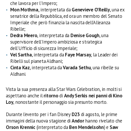
che lavora per l’Impero;
Mon Mothma,
interpretata da
Genevieve O’Reilly
, una ex
senatrice della Repubblica, ed ora un membro del Senato
Imperiale che però finanzia la nascita dell’Alleanza
Ribelle;
Dedra Meero
, interpretata da
Denise Gough
, una
supervisore dell’Impero ambiziosa e strategica
dell’Ufficio di sicurezza Imperiale;
Vel Sartha
, interpretata da
Faye Marsay
, la Leader dei
Ribelli sul pianeta Aldhani;
Cinta Kaz
, interpretata da
Varada Sethu
, una ribelle su
Aldhani.
Vista la sua presenza alla Star Wars Celebration, in molti si
aspettano anche il
ritorno
di
Andy Serkis nei panni di Kino
Loy
, nonostante il personaggio sia presunto morto.
Durante l’evento per i fan Disney
D23
di agosto, le prime
immagini della nuova stagione di
Andor
hanno rivelato che
Orson Krennic
(interpretato da
Ben Mendelsohn
) e
Saw