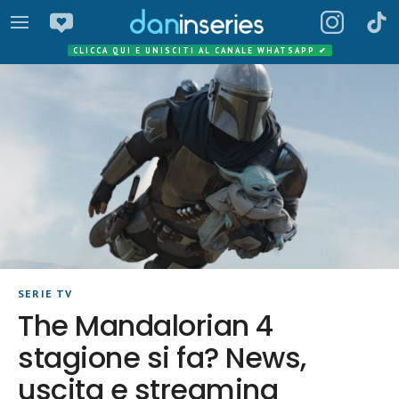
CLICCA QUI E UNISCITI AL CANALE WHATSAPP
✔
SERIE TV
The Mandalorian 4
stagione si fa? News,
uscita e streaming