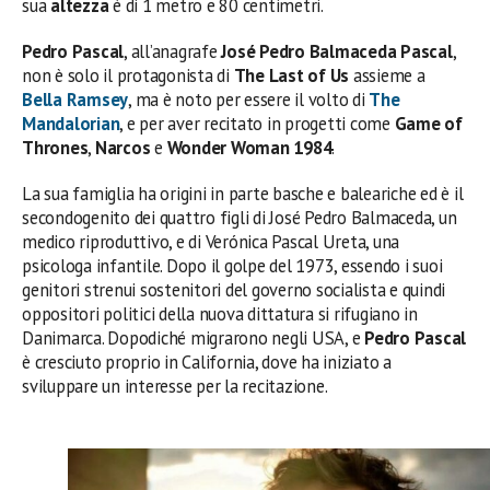
sua
altezza
è di 1 metro e 80 centimetri.
Pedro Pascal
, all’anagrafe
José Pedro Balmaceda Pascal
,
non è solo il protagonista di
The Last of Us
assieme a
Bella Ramsey
, ma è noto per essere il volto di
The
Mandalorian
, e per aver recitato in progetti come
Game of
Thrones
,
Narcos
e
Wonder Woman 1984
.
La sua famiglia ha origini in parte basche e baleariche ed è il
secondogenito dei quattro figli di José Pedro Balmaceda, un
medico riproduttivo, e di Verónica Pascal Ureta, una
psicologa infantile. Dopo il golpe del 1973, essendo i suoi
genitori strenui sostenitori del governo socialista e quindi
oppositori politici della nuova dittatura si rifugiano in
Danimarca. Dopodiché migrarono negli USA, e
Pedro Pascal
è cresciuto proprio in California, dove ha iniziato a
sviluppare un interesse per la recitazione.