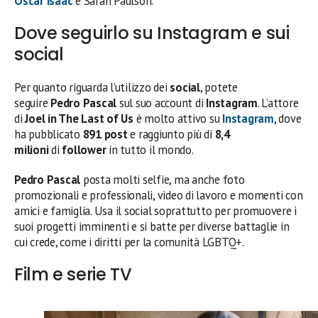
Oscar Isaac
e Sarah Paulson.
Dove seguirlo su Instagram e sui
social
Per quanto riguarda l’utilizzo dei
social
, potete
seguire
Pedro Pascal
sul suo account di
Instagram
. L’attore
di
Joel in The Last of Us
è molto attivo su
Instagram
, dove
ha pubblicato
891
post
e raggiunto più di
8,4
milioni
di
follower
in tutto il mondo.
Pedro Pascal
posta molti selfie, ma anche foto
promozionali e professionali, video di lavoro e momenti con
amici e famiglia. Usa il social soprattutto per promuovere i
suoi progetti imminenti e si batte per diverse battaglie in
cui crede, come i diritti per la comunità LGBTQ+.
Film e serie TV