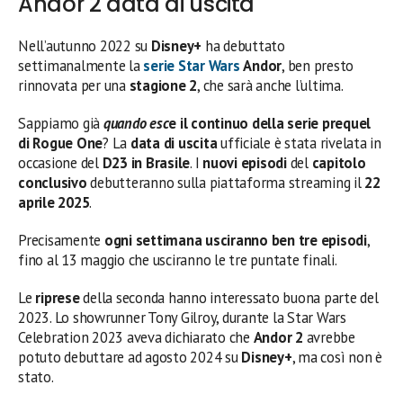
Andor 2 data di uscita
Nell’autunno 2022 su
Disney+
ha debuttato
settimanalmente la
serie Star Wars
Andor
, ben presto
rinnovata per una
stagione 2
, che sarà anche l’ultima.
Sappiamo già
quando esc
e il continuo della serie
prequel
di Rogue One
? La
data di uscita
ufficiale è stata rivelata in
occasione del
D23 in Brasile
. I
nuovi episodi
del
capitolo
conclusivo
debutteranno sulla piattaforma streaming il
22
aprile 2025
.
Precisamente
ogni settimana usciranno ben tre episodi
,
fino al 13 maggio che usciranno le tre puntate finali.
Le
riprese
della seconda hanno interessato buona parte del
2023. Lo showrunner Tony Gilroy, durante la Star Wars
Celebration 2023 aveva dichiarato che
Andor 2
avrebbe
potuto debuttare ad agosto 2024 su
Disney+
, ma così non è
stato.