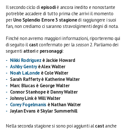
Il secondo ciclo di
episodi
è ancora inedito e nonostante
potrebbe accadere di tutto prima che arrivi il momento
per
Uno Splendio Errore 3 stagione
di raggiungere i suoi
fan, non crediamo ci saranno stravolgimenti degni di nota.
Finché non avremo maggiori informazioni, riporteremo qui
di seguito il
cast
confermato per la
season
2. Parliamo dei
seguenti
attori
e
personaggi
:
Nikki Rodriguez
è Jackie Howard
Ashby Gentry
è Alex Walter
Noah LaLonde
è Cole Walter
Sarah Rafferty è Katherine Walter
Marc Blucas è George Walter
Connor Stanhope è Danny Walter
Johnny Link è Will Walter
Corey Fogelmanis
è Nathan Walter
Jaylan Evans è Skylar Summerhill
Nella seconda stagione si sono poi aggiunti al
cast
anche