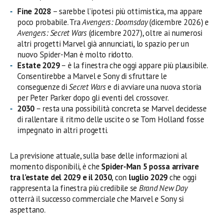
Fine 2028
– sarebbe l’ipotesi più ottimistica, ma appare
poco probabile. Tra
Avengers: Doomsday
(dicembre 2026) e
Avengers: Secret Wars
(dicembre 2027), oltre ai numerosi
altri progetti Marvel già annunciati, lo spazio per un
nuovo Spider-Man è molto ridotto.
Estate 2029
– è la finestra che oggi appare più plausibile.
Consentirebbe a Marvel e Sony di sfruttare le
conseguenze di
Secret Wars
e di avviare una nuova storia
per Peter Parker dopo gli eventi del crossover.
2030
– resta una possibilità concreta se Marvel decidesse
di rallentare il ritmo delle uscite o se Tom Holland fosse
impegnato in altri progetti.
La previsione attuale, sulla base delle informazioni al
momento disponibili, è che
Spider-Man 5 possa arrivare
tra l’estate del 2029 e il 2030
, con
luglio 2029
che oggi
rappresenta la finestra più credibile se
Brand New Day
otterrà il successo commerciale che Marvel e Sony si
aspettano.