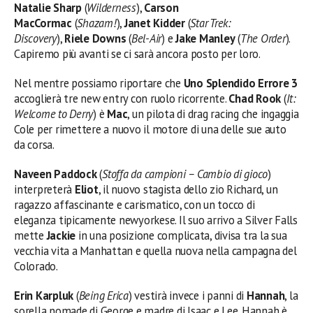
Natalie Sharp
(
Wilderness
),
Carson
MacCormac
(
Shazam!
),
Janet Kidder
(
Star Trek:
Discovery
),
Riele Downs
(
Bel-Air
) e
Jake Manley
(
The Order
).
Capiremo più avanti se ci sarà ancora posto per loro.
Nel mentre possiamo riportare che
Uno Splendido Errore 3
accoglierà tre new entry con ruolo ricorrente.
Chad Rook
(
It:
Welcome to Derry
) è
Mac
, un pilota di drag racing che ingaggia
Cole per rimettere a nuovo il motore di una delle sue auto
da corsa.
Naveen Paddock
(
Stoffa da campioni – Cambio di gioco
)
interpreterà
Eliot
, il nuovo stagista dello zio Richard, un
ragazzo affascinante e carismatico, con un tocco di
eleganza tipicamente newyorkese. Il suo arrivo a Silver Falls
mette
Jackie
in una posizione complicata, divisa tra la sua
vecchia vita a Manhattan e quella nuova nella campagna del
Colorado.
Erin Karpluk
(
Being Erica
) vestirà invece i panni di
Hannah
, la
sorella nomade di George e madre di Isaac e Lee. Hannah è