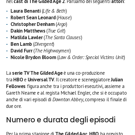
nel
cast di The Gilded Age 2
. Parliamo dei seguenti
attori
:
Laura Benanti
(
Life & Beth
)
Robert Sean Leonard
(
House
)
Christopher Denham
(
Argo
)
Dakin Matthews
(
True Grit
)
Matilda Lawler
(
The Santa Clauses
)
Ben Lamb
(
Divergent
)
David Furr
(
The Highwaymen
)
Nicole Brydon Bloom
(
Law & Order: Special Victims Unit
)
La
serie TV The Gilded Age
è una co-produzione
tra
HBO
e
Universal TV
. Il creatore e sceneggiatore
Julian
Fellowes
figura anche tra i produttori esecutivi, assieme a
Gareth Neame e al regista Michael Engler, che si è occupato
anche di vari episodi di
Downton Abbey
, compreso il finale di
due ore.
Numero e durata degli episodi
Per la prima stagione di
The Gilded Ag
e,
HBO
ha previsto