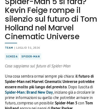
Spider-Man 5 si farà?
Kevin Feige rompe il
silenzio sul futuro di Tom
Holland nel Marvel
Cinematic Universe
TEAM
| LUGLIO 31, 2026
SCHEDA
SPIDER-MAN
Cosa sappiamo sul futuro di Spider-Man
Una cosa sembra ormai sempre più chiara:
il futuro di
Spider-Man nel Marvel Cinematic Universe potrebbe
essere molto più lungo del previsto
. Dopo l’uscita di
Spider-Man: Brand New Day
, iniziano già a circolare le
prime informazioni su quello che potrebbe arrivare in
futuro, compreso un possibile
Spider-Man 5
con
Tom
Holland
ancora nei panni di
Peter Parker
.