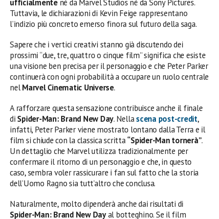
ufficialmente
né da Marvel Studios né da Sony Pictures.
Tuttavia, le dichiarazioni di Kevin Feige rappresentano
l’indizio più concreto emerso finora sul futuro della saga.
Sapere che i vertici creativi stanno già discutendo dei
prossimi “due, tre, quattro o cinque film” significa che esiste
una visione ben precisa per il personaggio e che Peter Parker
continuerà con ogni probabilità a occupare un ruolo centrale
nel
Marvel Cinematic Universe
.
A rafforzare questa sensazione contribuisce anche il finale
di
Spider-Man: Brand New Day
. Nella
scena post-credit
,
infatti, Peter Parker viene mostrato lontano dalla Terra e il
film si chiude con la classica scritta
“Spider-Man tornerà”
.
Un dettaglio che Marvel utilizza tradizionalmente per
confermare il ritorno di un personaggio e che, in questo
caso, sembra voler rassicurare i fan sul fatto che la storia
dell’Uomo Ragno sia tutt’altro che conclusa.
Naturalmente, molto dipenderà anche dai risultati di
Spider-Man: Brand New Day
al botteghino. Se il film