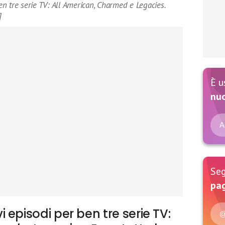
n tre serie TV: All American, Charmed e Legacies.
]
È u
nu
A
Seg
pag
episodi per ben tre serie TV:
@