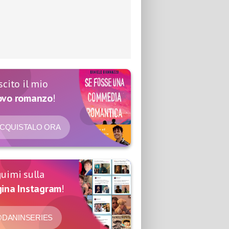
scito il mio
ovo romanzo
!
CQUISTALO ORA
uimi sulla
ina Instagram
!
DANINSERIES