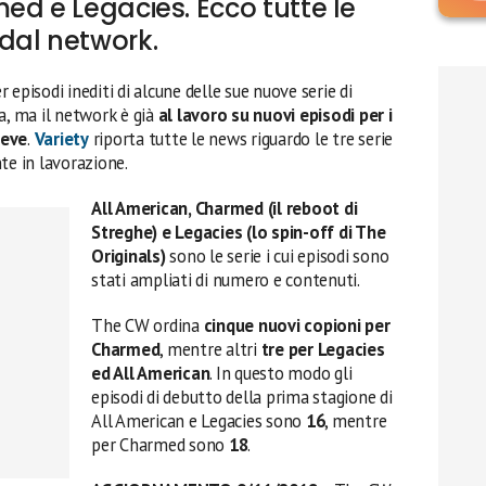
ed e Legacies. Ecco tutte le
dal network.
 episodi inediti di alcune delle sue nuove serie di
a, ma il network è già
al lavoro su nuovi episodi per i
reve
.
Variety
riporta tutte le news riguardo le tre serie
te in lavorazione.
All American, Charmed (il reboot di
Streghe) e Legacies (lo spin-off di The
Originals)
sono le serie i cui episodi sono
stati ampliati di numero e contenuti.
The CW ordina
cinque nuovi copioni per
Charmed
, mentre altri
tre per Legacies
ed All American
. In questo modo gli
episodi di debutto della prima stagione di
All American e Legacies sono
16
, mentre
per Charmed sono
18
.