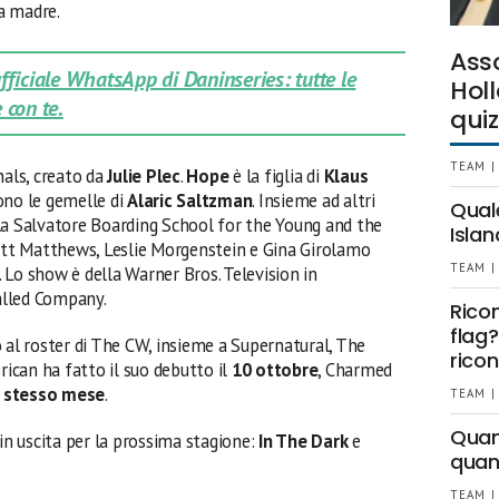
la madre.
Ass
 ufficiale WhatsApp di Daninseries: tutte le
Holl
 con te.
quiz
TEAM |
nals, creato da
Julie Plec
.
Hope
è la figlia di
Klaus
sono le gemelle di
Alaric Saltzman
. Insieme ad altri
Qual
la Salvatore Boarding School for the Young and the
Islan
rett Matthews, Leslie Morgenstein e Gina Girolamo
TEAM |
 Lo show è della Warner Bros. Television in
alled Company.
Rico
flag?
 al roster di The CW, insieme a Supernatural, The
ricon
rican ha fatto il suo debutto il
10 ottobre
, Charmed
o stesso mese
.
TEAM |
Quant
n uscita per la prossima stagione:
In The Dark
e
quan
TEAM |