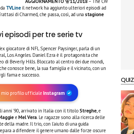
AGGIORNAMENTO 9/11/2018
– The CW
 da
TVLine
il network ha aggiunto ulteriori episodi ad
Trattasi di Charmed, che passa, così, ad una
stagione
episodi per tre serie tv
ll’ex giocatore di NFL Spencer Paysinger, parla di un
al, Los Angeles. Daniel Ezra è il protagonista che
o di Beverly Hills. Bloccato al centro dei due mondi,
che conosce bene, la sua famiglia e il vicinato, con un
gli fama e successo.
QUIZ
 mio profilo ufficiale
Instagram
 anni ’90, arrivato in Italia con il titolo
Streghe
, e
Maggie
e
Mel Vera
. Le ragazze sono alla ricerca delle
e della madre. Il trio, con l’aiuto di una guida
prepara a difendere il genere umano dalle forze oscure