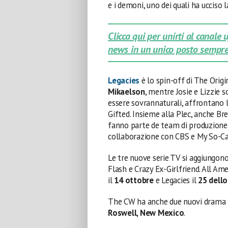
e i demoni, uno dei quali ha ucciso 
Clicca qui per unirti al canale
news in un unico posto sempre
Legacies
è lo spin-off di The Origi
Mikaelson
, mentre Josie e Lizzie 
essere sovrannaturali, affrontano 
Gifted. Insieme alla Plec, anche B
fanno parte de team di produzione.
collaborazione con CBS e My So-C
Le tre nuove serie TV si aggiungono
Flash e Crazy Ex-Girlfriend. All Ame
il
14 ottobre
e Legacies il
25 dell
The CW ha anche due nuovi drama i
Roswell, New Mexico
.