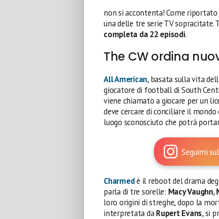
non si accontenta! Come riportato
una delle tre serie TV sopracitate. 
completa da 22 episodi
.
The CW ordina nuovi 
All American
, basata sulla vita de
giocatore di football di South Centr
viene chiamato a giocare per un lice
deve cercare di conciliare il mondo 
luogo sconosciuto che potrà portar
Seguimi sul
Charmed
è il reboot del drama degli
parla di tre sorelle:
Macy Vaughn
,
loro origini di streghe, dopo la mort
interpretata da
Rupert Evans
, si 